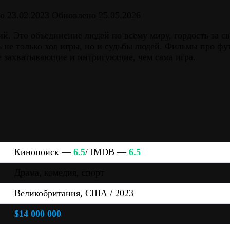
о
23.02.2023
Обновлено
25.05.2026
ий. Это объединение людей по всему миру, гордость за с
 не только ход игры, но и судьбы людей. Фильмы про фут
ее захватывающие и интригующие, чем сама игра.
Кинопоиск —
6.5
/ IMDB —
6.5
Драма, комедия, спорт
Великобритания, США / 2023
$14 000 000