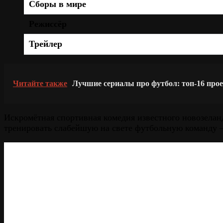
Сборы в мире
Режиссёр
Трейлер
Читайте также
Лучшие сериалы про футбол: топ-16 прое
Искромётная спортивная комедия известного новозела
тренировать слабейшую на свете футбольную команду 