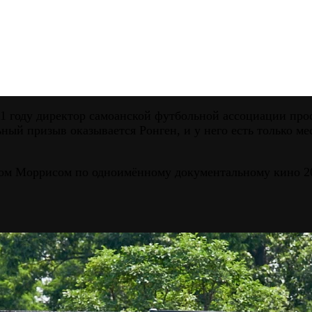
011 году директор самоанской футбольной ассоциации п
й призыв оказывается Ронген, и у него есть только мес
ном Моррисом по одноимённому документальному кино 20