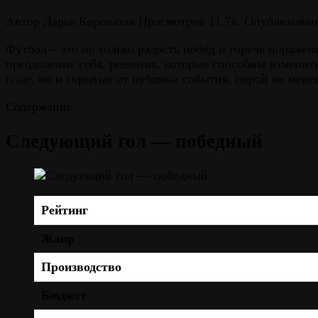
Автор
Дарья Короватая
Просмотров
11.7к.
Опубликован
Футбол – это не только радость побед и горечь поражен
преодоление себя, решения, которые способны изменить
поле, но и скрытые от публики события, порой не мен
Содержание
Следующий гол — победный
Рейтинг
Жанр
Производство
Бюджет