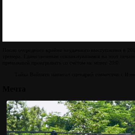
После очередного крайне неудачного выступления в 2
тренера. Единственным откликнувшимся на этот печальны
привыкшей проигрывать со счётом не менее 20:0.
Тайка Вайтити написал сценарий совместно с Иэ
Мечта