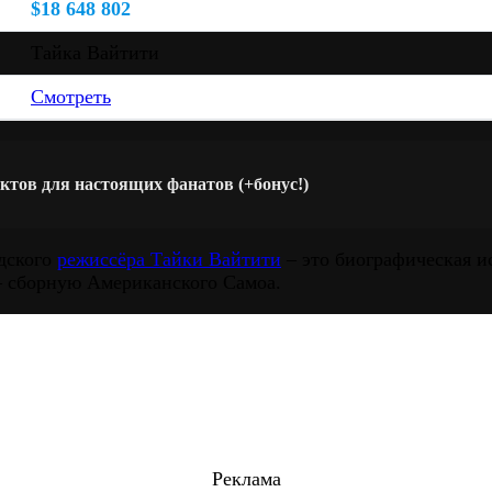
$18 648 802
Тайка Вайтити
Смотреть
ктов для настоящих фанатов (+бонус!)
ндского
режиссёра Тайки Вайтити
– это биографическая ис
– сборную Американского Самоа.
Реклама