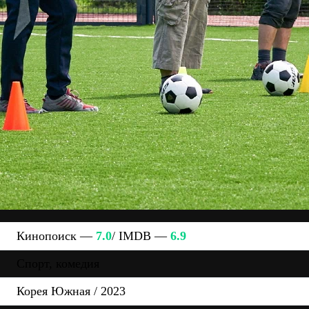
Кинопоиск —
7.0
/ IMDB —
6.9
Спорт, комедия
Корея Южная / 2023