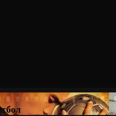
утбол