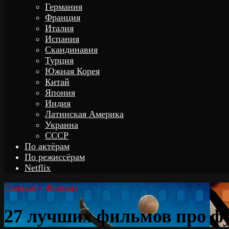
Германия
Франция
Италия
Испания
Скандинавия
Турция
Южная Корея
Китай
Япония
Индия
Латинская Америка
Украина
СССР
По актёрам
По режиссёрам
Netflix
Главная
»
Фильмы
27 лучших фильмов про ф