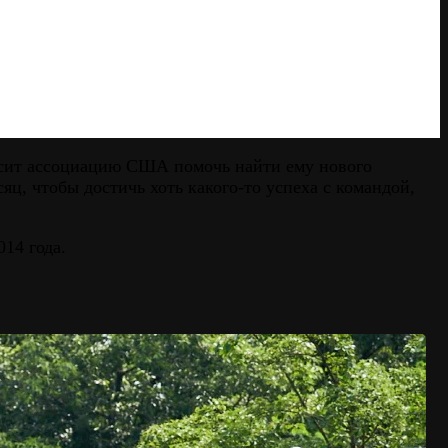
росит ассоциацию США помочь найти ему нового
яц, чтобы достичь хоть какого-то успеха с командой,
14 года.