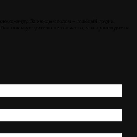
вою команду. За каждым голом – тяжёлый труд и
бол покажут зрителю не только то, что происходит на