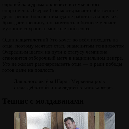
европейская драма о кризисе в семье юного
спортсмена. Джером Соваж открывает собственное
дело, решив больше никогда не работать на других.
Брак даёт трещину, но занятость в бизнесе мешает
мужчине сохранить многолетний союз.
Одиннадцатилетний Уго хочет во всём походить на
отца, поэтому мечтает стать знаменитым теннисистом.
Очередным шагом на пути к статусу чемпиона
становится отборочный матч в национальном центре.
Уго не желает разочаровывать отца — и ради победы
готов даже на подлость.
Для юного актёра Шарля Мерьенна роль
стала дебютной и последней в кинокарьере.
Теннис с молдаванами