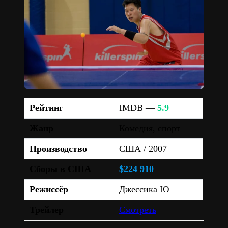
Рейтинг
IMDB —
5.9
Жанр
Комедия, спорт
Производство
США / 2007
Сборы в США
$224 910
Режиссёр
Джессика Ю
Трейлер
Смотреть