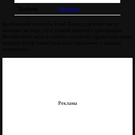
Трейлер
Смотреть
Британский писатель Тони Хоукс в детстве часто
выходил на корт, но с годами забросил тренировки.
Возобновить игру в теннис заставляет дружеское пари,
которое автор известных книг заключает с давним
приятелем.
Реклама