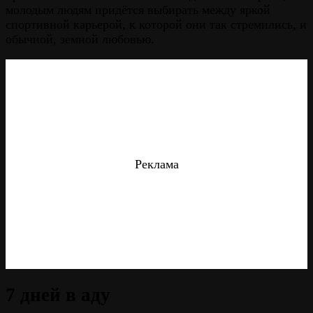
молодым людям придётся выбирать между яркой
спортивной карьерой, к которой они так стремились, и
обычной, земной любовью.
Реклама
7 дней в аду