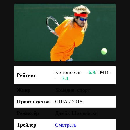
Кинопоиск —
6.9
/ IMDB
Рейтинг
—
7.1
Жанр
Комедия, спорт
Производство
США / 2015
Режиссёр
Джейк Шиманьски
Трейлер
Смотреть