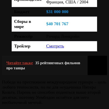
Франция, США / 2004
Бюджет
$31 000 000
Сборы в
$40 701 767
мире
Режиссёр
Ричард Лонкрэйн
Трейлер
Смотреть
Читайте также
35 рейтинговых фильмов
про танцы
Победа на престижном международном турнире – цель
любого теннисиста, но не для неудачника Питера
Кольта. Парень не способен подняться выше второй
десятки, поэтому Уимблдон остаётся для него
несбыточной мечтой.