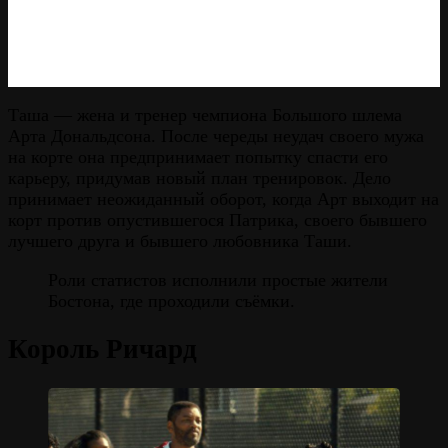
Таша — жена и тренер чемпиона Большого шлема
Арта Дональдсона. После череды неудач своего мужа
на корте она предпринимает попытку спасти его
карьеру, придумав новый план тренировок. Дело
принимает неожиданный оборот, когда Арт выходит на
корт против опустившегося Патрика, своего бывшего
лучшего друга и бывшего любовника Таши.
Роли статистов исполнили простые жители
Бостона, где проходили съёмки.
Король Ричард