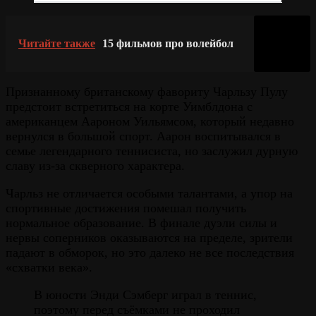
Читайте также
15 фильмов про волейбол
Признанному британскому фавориту Чарльзу Пулу
предстоит встретиться на корте Уимблдона с
американцем Аароном Уильямсом, который недавно
вернулся в большой спорт. Аарон воспитывался в
семье легендарного теннисиста, но заслужил дурную
славу из-за скверного характера.
Чарльз не отличается особыми талантами, а упор на
спортивные достижения помешал получить
нормальное образование. В финале дуэли силы и
нервы соперников оказываются на пределе, зрители
падают в обморок, но это далеко не все последствия
«схватки века».
В юности Энди Сэмберг играл в теннис,
поэтому перед съёмками не проходил