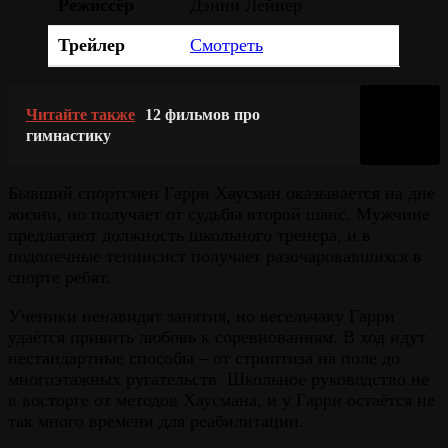
Режиссёр
Дэнни Лейнер
Трейлер
Смотреть
Читайте также
12 фильмов про
гимнастику
Бывший спортсмен Гарри Хаусман оказывается на дне
жизни, но получает от судьбы второй шанс. Мужчине
предлагают должность школьного тренера, и в
подопечные теннисист получает разочаровавшихся в
спорте ребят.
Ученики ненавидят занятия, но весельчаку Гарри
удаётся привить любовь к соревнованиям. В ход идут
нестандартные способы – от стриптиза на поле до
многоэтажных ругательств. Школьное руководство не
в восторге от методов Хаусмана, и у Гарри остаётся не
так много времени для реабилитации.