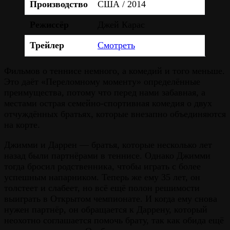
Производство
США / 2014
Режиссёр
Джей Карас
Трейлер
Смотреть
Фильмов о теннисе немного, а комедий и того меньше.
Это даёт «Переломному моменту» определённые
преимущества, потому что перед нами забавная, а
местами острая семейно-спортивная комедия о двух
отчуждённых братьях, которые внезапно объединяются
на корте.
Джимми и Даррен — братья, которые несколько лет
назад были партнёрами в теннисе. Однако Джимми
тогда бросил родственника, чтобы играть с более
успешным напарником. Теперь же ему 35 лет, он
толстеет и слабеет, но всё ещё полон решимости
выиграть в Открытом чемпионате. И когда ему снова
нужен партнёр, он обращается к Даррену, который
неохотно соглашается помочь брату, так как обида ещё