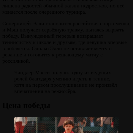
лишена радостей обычной жизни подростков, но всё
меняется после очередного турнира.
Соперницей Элли становится российская спортсменка,
и Мэш получает серьёзную травму, пытаясь вырвать
победу. Вынужденный перерыв возвращает
теннисистку к школе и друзьям, где девушка впервые
влюбляется. Однако Элли не оставляет мечту о
реванше и готовится к решающему матчу с
россиянкой.
Чандлер Мэсси получил одну из ведущих
ролей благодаря умению играть в теннис,
хотя на первом прослушивании не произвёл
впечатления на режиссёра.
Цена победы