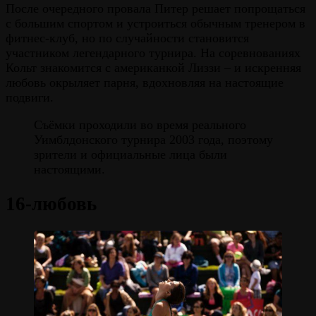
После очередного провала Питер решает попрощаться
с большим спортом и устроиться обычным тренером в
фитнес-клуб, но по случайности становится
участником легендарного турнира. На соревнованиях
Кольт знакомится с американкой Лиззи – и искренняя
любовь окрыляет парня, вдохновляя на настоящие
подвиги.
Съёмки проходили во время реального
Уимблдонского турнира 2003 года, поэтому
зрители и официальные лица были
настоящими.
16-любовь