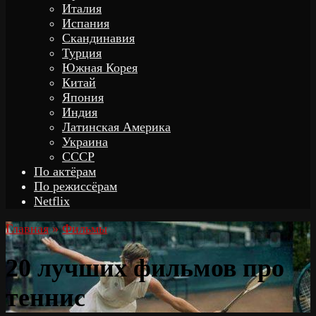
Италия
Испания
Скандинавия
Турция
Южная Корея
Китай
Япония
Индия
Латинская Америка
Украина
СССР
По актёрам
По режиссёрам
Netflix
Главная
»
Фильмы
20 лучших фильмов про
теннис