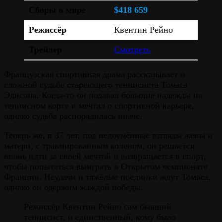
Сборы в мире
$418 659
Режиссёр
Квентин Рейно
Трейлер
Смотреть
Французская спортивная драма рассказывает о
сложной судьбе стареющего теннисиста Томаса
Эдисона. Когда-то он подавал большие надежды на
теннисном корте и мечтал о спортивной карьере,
однако судьба распорядилась иначе.
Теперь же, в 37 лет, под недоумённые взгляды жены и
матери, с травмированным коленом, он решается
вновь идти за своей мечтой и возвращается в спорт,
чтобы попытаться выиграть в Открытом чемпионате
Франции. Неудачи и тяжёлые поединки ждут Томаса,
однако он одержим жаждой победы.
Режиссёр Квентин Рейно сам бывший
теннисист, и единственный, кому было