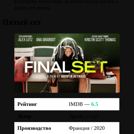
ведущему пощёчину за неуместную шутку в
адрес его жены.
Пятый сет
Рейтинг
IMDB —
6.5
Жанр
Драма, спорт
Производство
Франция / 2020