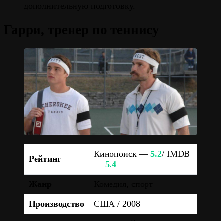
дополнительную подготовку.
Гарри, тренер по теннису
Кинопоиск —
5.2
/ IMDB
Рейтинг
—
5.4
Жанр
Комедия, спорт
Производство
США / 2008