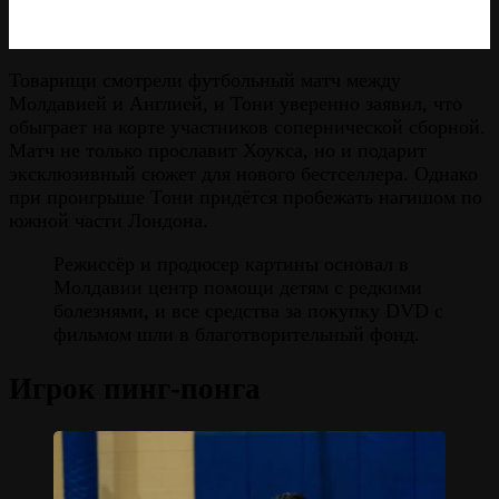
Товарищи смотрели футбольный матч между
Молдавией и Англией, и Тони уверенно заявил, что
обыграет на корте участников сопернической сборной.
Матч не только прославит Хоукса, но и подарит
эксклюзивный сюжет для нового бестселлера. Однако
при проигрыше Тони придётся пробежать нагишом по
южной части Лондона.
Режиссёр и продюсер картины основал в
Молдавии центр помощи детям с редкими
болезнями, и все средства за покупку DVD с
фильмом шли в благотворительный фонд.
Игрок пинг-понга