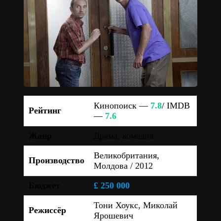
Кинопоиск —
7.8
/ IMDB
Рейтинг
—
7.6
Жанр
Драма, комедия
Великобритания,
Производство
Молдова / 2012
Бюджет
£ 250 000
Тони Хоукс, Миколай
Режиссёр
Ярошевич