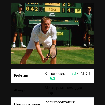
Кинопоиск —
7.1
/ IMDB
Рейтинг
—
6.3
Мелодрама, комедия,
Жанр
спорт
Великобритания,
Производство