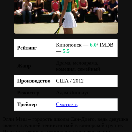
Кинопоиск —
6.0
/ IMDB
Рейтинг
—
5.5
Драма, мелодрама,
Жанр
комедия, семейный
Производство
США / 2012
Режиссёр
Адам Липсиус
Трейлер
Смотреть
Элли Мэш – гордость школы Сан-Диего, ведь девушка
является лучшей теннисисткой в юниорской группе.
Из-за постоянных тренировок старшеклассница