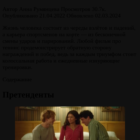
Автор
Анна Румянцева
Просмотров
30.7к.
Опубликовано
21.04.2022
Обновлено
02.03.2024
Жизнь человека состоит из череды взлётов и падений,
а карьера спортсменов на корте — из бесконечной
смены ударов и парирований. Любой фильм про
теннис продемонстрирует обратную сторону
награждений и побед, ведь за каждым триумфом стоит
колоссальная работа и ежедневные изнуряющие
тренировки.
Содержание
Претенденты