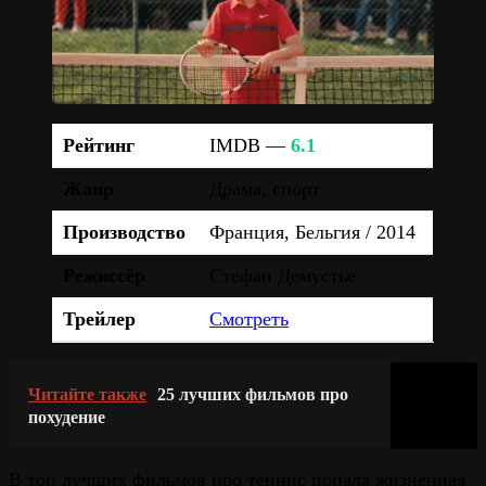
Рейтинг
IMDB —
6.1
Жанр
Драма, спорт
Производство
Франция, Бельгия / 2014
Режиссёр
Стефан Демустье
Трейлер
Смотреть
Читайте также
25 лучших фильмов про
похудение
В топ лучших фильмов про теннис попала жизненная