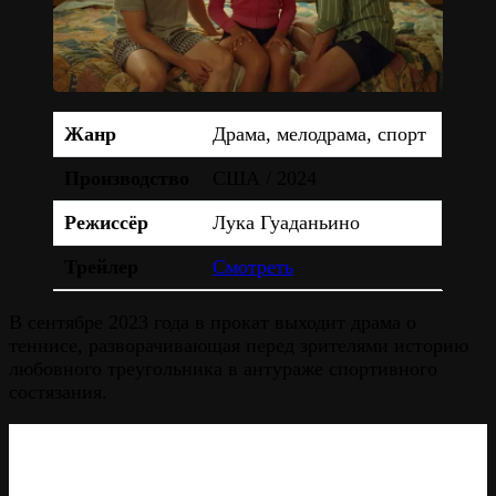
Жанр
Драма, мелодрама, спорт
Производство
США / 2024
Режиссёр
Лука Гуаданьино
Трейлер
Смотреть
В сентябре 2023 года в прокат выходит драма о
теннисе, разворачивающая перед зрителями историю
любовного треугольника в антураже спортивного
состязания.