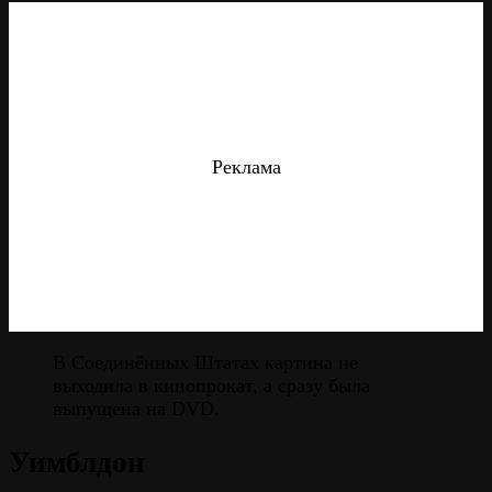
Реклама
В Соединённых Штатах картина не
выходила в кинопрокат, а сразу была
выпущена на DVD.
Уимблдон