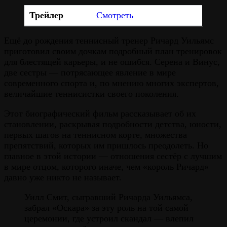
Трейлер
Смотреть
Ещё до рождения теннисный тренер Ричард Уильямс
приготовил своим дочкам подробный план тренировок
для блестящей карьеры, и не ошибся. Серена и Винус,
две сестры — потрясающее явление в мире
современного спорта и, по мнению многих экспертов,
величайшие теннисистки своего поколения.
Этот биографический фильм рассказывает об их
становлении, раскрывая подробности детства, юности,
первых шагов на теннисном корте, множества
препятствий, которых им пришлось преодолеть. Но
главное в этой истории — отношения сестёр с лучшим
в мире отцом, которого иначе, чем «король Ричард»
давно уже никто не называет.
Уилл Смит, сыгравший Ричарда Уильямса,
забрал «Оскара» за эту роль на той самой
церемонии, где устроил скандал — влепил