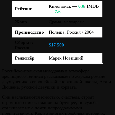
Кинопоиск —
6.0
/ IMDB
Рейтинг
—
7.6
Жанр
Драма, мелодрама
Производство
Польша, Россия / 2004
Сборы в
$17 500
России
Режиссёр
Марек Новицкий
Российско-польская мелодрама в атмосфере
зрелищного тенниса рассказывает о жарком романе
двух учеников европейской спортивной школы, Аси и
Дюшана, русской девушки и хорвата.
Они наслаждаются юностью, счастьем, строят
огромный список планов на будущее, но судьба
сталкивает их с почти непреодолимыми
препятствиями. Как во многих подобных историях,