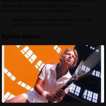
свежа в его памяти. Особую юмористическую нотку
фильму придаёт участие Барри, 10-летнего
поклонника тенниса, ученика Даррена.
Премьера фильма прошла в марте 2014 года
на фестивале South by Southwest.
Брейк-пойнт