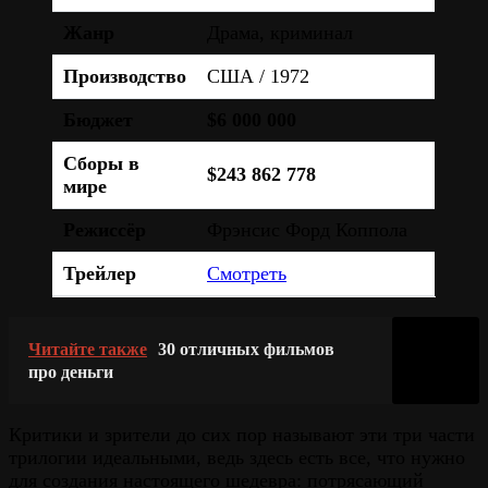
Жанр
Драма, криминал
Производство
США / 1972
Бюджет
$6 000 000
Сборы в
$243 862 778
мире
Режиссёр
Фрэнсис Форд Коппола
Трейлер
Смотреть
Читайте также
30 отличных фильмов
про деньги
Критики и зрители до сих пор называют эти три части
трилогии идеальными, ведь здесь есть все, что нужно
для создания настоящего шедевра: потрясающий