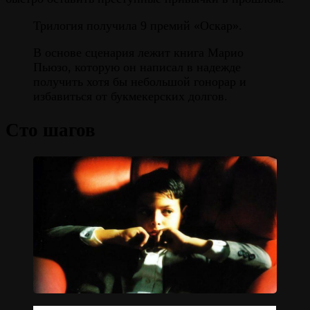
Трилогия получила 9 премий «Оскар».
В основе сценария лежит книга Марио
Пьюзо, которую он написал в надежде
получить хотя бы небольшой гонорар и
избавиться от букмекерских долгов.
Сто шагов