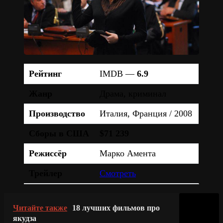
Рейтинг
IMDB —
6.9
Жанр
Драма, криминал
Производство
Италия, Франция / 2008
Сборы в США
$71 239
Режиссёр
Марко Амента
Трейлер
Смотреть
Читайте также
18 лучших фильмов про
якудза