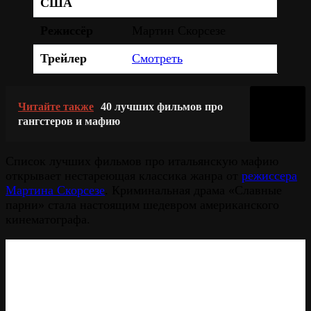
США
Режиссёр
Мартин Скорсезе
Трейлер
Смотреть
Читайте также
40 лучших фильмов про
гангстеров и мафию
Список лучших фильмов про итальянскую мафию
открывает нестареющая классика жанра от
режиссера
Мартина Скорсезе
. Криминальная драма «Славные
парни» стала настоящим шедевром американского
кинематографа.