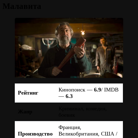
Малавита
Кинопоиск —
6.9
/ IMDB
Рейтинг
—
6.3
Криминал, комедия,
Жанр
боевик
Франция,
Производство
Великобритания, США /