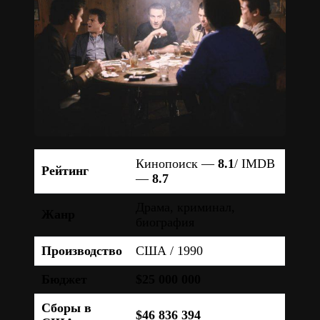
Кинопоиск —
8.1
/ IMDB
Рейтинг
—
8.7
Драма, криминал,
Жанр
биография
Производство
США / 1990
Бюджет
$25 000 000
Сборы в
$46 836 394