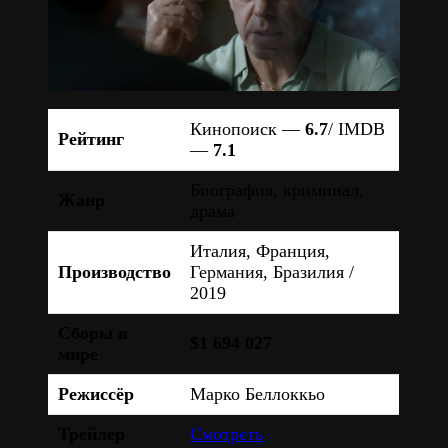
Кинопоиск —
6.7
/ IMDB
Рейтинг
—
7.1
Биография, криминал,
Жанр
драма
Италия, Франция,
Производство
Германия, Бразилия /
2019
Сборы в
$1 694 027
мире
Режиссёр
Марко Беллоккьо
Трейлер
Смотреть