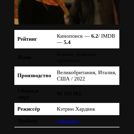
Кинопоиск —
6.2
/ IMDB
Рейтинг
—
5.4
Боевик, комедия,
Жанр
криминал
Великобритания, Италия,
Производство
США / 2022
Сборы в
$6 119 082
мире
Режиссёр
Кэтрин Хардвик
Трейлер
Смотреть