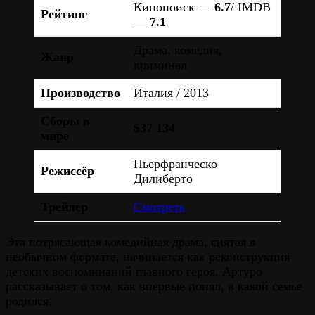
Кинопоиск —
6.7
/ IMDB
Рейтинг
—
7.1
Драма, комедия,
Жанр
криминал
Производство
Италия / 2013
Сборы в
$37 134
мире
Пьерфранческо
Режиссёр
Дилиберто
Трейлер
Смотреть
Эта потрясающая комедийная драма, снятая в
необычном формате, начинается как реконструкция
детских воспоминаний главного героя. Артуро
рассказывает о том, как впервые понял, в какой семье
родился.