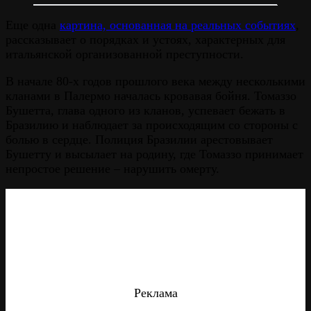
Еще одна
картина, основанная на реальных событиях
,
рассказывает о порядках и устоях, характерных для
итальянской организованной преступности.
В начале 80-х годов прошлого века между несколькими
кланами в Палермо началась кровавая бойня. Томаззо
Бушетта, глава одного из кланов, успевает бежать в
Бразилию и наблюдает за происходящим со стороны с
болью в сердце. Полиция Бразилии арестовывает
Бушетту и высылает на родину, где Томаззо принимает
непростое решение – нарушить омерту.
Реклама