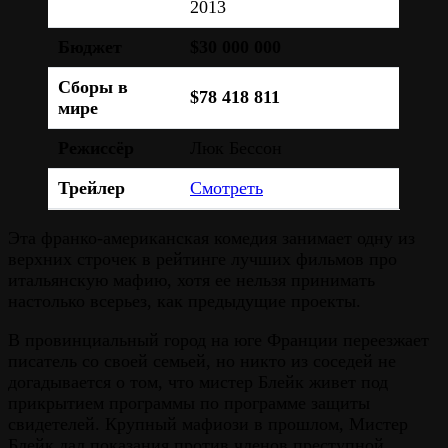
2013
Бюджет
$30 000 000
Сборы в
$78 418 811
мире
Режиссёр
Люк Бессон
Трейлер
Смотреть
Эта франко-американская комедия занимает одну из
верхних строчек в рейтинге лучших фильмов про
итальянскую мафию, хотя ее нельзя принимать
настолько всерьез, как предыдущие проекты.
В провинциальный город на юге Франции переезжает
писатель со своей семьей, но никто из соседей не
догадывается о том, что мистер Блейк живет под
прикрытием программы по программе защиты
свидетелей. Крупный мафиози в прошлом, Мистер
Блейк дал показания против членов преступной