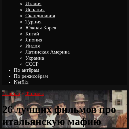
Италия
Испания
Скандинавия
Турция
Южная Корея
Китай
Япония
Индия
Латинская Америка
Украина
СССР
По актёрам
По режиссёрам
Netflix
Главная
»
Фильмы
26 лучших фильмов про
итальянскую мафию