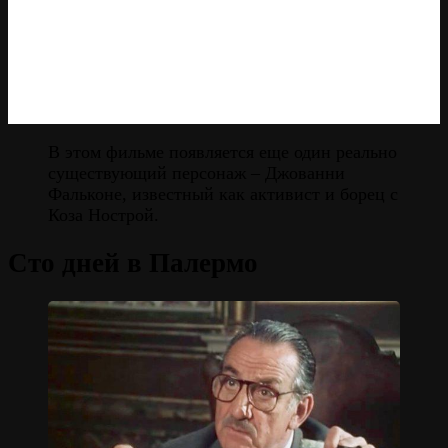
В этом фильме появляется еще один реально
существующий персонаж – Джованни
Фальконе, известный как активист и борец с
Коза Нострой.
Сто дней в Палермо