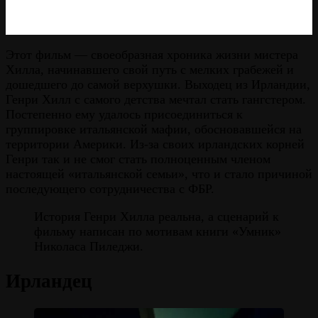
Этот фильм — своеобразная хроника жизни мистера
Хилла, начинавшего свой путь с мелких грабежей и
дошедшего до самой верхушки. Выходец из Ирландии,
Генри Хилл с самого детства мечтал стать гангстером.
Постепенно ему удалось присоединиться к
группировке итальянской мафии, обосновавшейся на
территории Америки. Из-за своих ирландских корней
Генри так и не смог стать полноценным членом
настоящей «итальянской семьи», что и стало причиной
последующего сотрудничества с ФБР.
История Генри Хилла реальна, а сценарий к
фильму написан по мотивам книги «Умник»
Николаса Пиледжи.
Ирландец