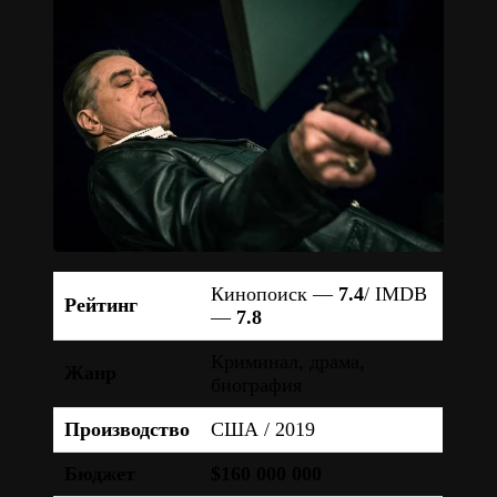
Кинопоиск —
7.4
/ IMDB
Рейтинг
—
7.8
Криминал, драма,
Жанр
биография
Производство
США / 2019
Бюджет
$160 000 000