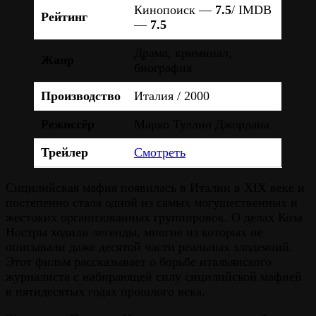
Кинопоиск —
7.5
/ IMDB
Рейтинг
—
7.5
Драма, криминал,
Жанр
биография
Производство
Италия / 2000
Режиссёр
Марко Туллио Джордана
Трейлер
Смотреть
Сицилийская мафия появилась в Италии в XIX веке и
постепенно стала одной из самых могущественных и
жестоких организованных группировок. О делах Коза
Ностры ходили легенды, многие из которых не
описывали даже десятой части реальных злодеяний.
Этот фильм рассказывает о борьбе итальянского
журналиста с набирающей силу сицилийской мафией
в пятидесятых годах прошлого века.