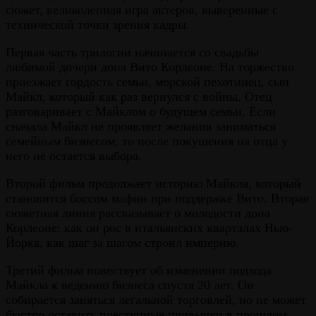
сюжет, великолепная игра актеров, выверенные с
технической точки зрения кадры.
Первая часть трилогии начинается со свадьбы
любимой дочери дона Вито Корлеоне. На торжество
приезжает гордость семьи, морской пехотинец, сын
Майкл, который как раз вернулся с войны. Отец
разговаривает с Майклом о будущем семьи. Если
сначала Майкл не проявляет желания заниматься
семейным бизнесом, то после покушения на отца у
него не остается выбора.
Второй фильм продолжает историю Майкла, который
становится боссом мафии при поддержке Вито. Вторая
сюжетная линия рассказывает о молодости дона
Корлеоне: как он рос в итальянских кварталах Нью-
Йорка, как шаг за шагом строил империю.
Третий фильм повествует об изменении подхода
Майкла к ведению бизнеса спустя 20 лет. Он
собирается заняться легальной торговлей, но не может
быстро оставить преступные привычки в прошлом.