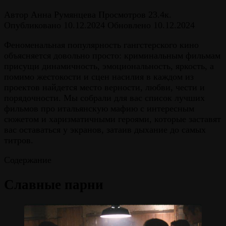
Автор
Анна Румянцева
Просмотров
23.4к.
Опубликовано
10.12.2024
Обновлено
10.12.2024
Феноменальная популярность гангстерского кино
объясняется довольно просто: криминальным фильмам
присущи динамичность, эмоциональность, яркость, а
помимо жестокости и сцен насилия в каждом из
проектов найдется место верности, любви, чести и
порядочности. Мы собрали для вас список лучших
фильмов про итальянскую мафию с интересным
сюжетом и харизматичными героями, которые заставят
вас оставаться у экранов, затаив дыхание до самых
титров.
Содержание
Славные парни