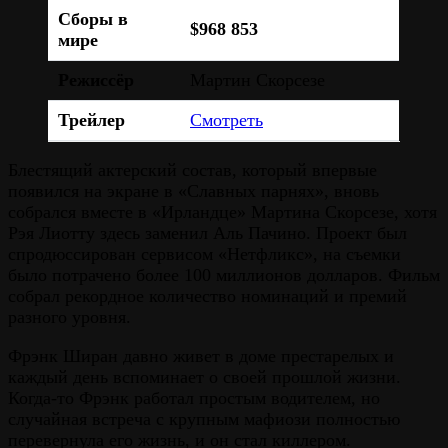
Сборы в
$968 853
мире
Режиссёр
Мартин Скорсезе
Трейлер
Смотреть
Блестящий актерский состав, который впервые
появился на экране в «Славных парнях», вновь
собрался вместе в «Ирландце» Мартина Скорсезе, хотя
Рэя Лиотту здесь заменил Аль Пачино. Проект был
спродюссирован сервисом «Нетфликс», на съемки
было потрачено более 100 миллионов долларов. Фильм
собрал рекордное количество номинаций и премий
разного уровня.
Фрэнк Ширан давно живет в доме престарелых и
каждый день вспоминает о своей прошлой жизни.
Когда-то Фрэнк работал простым водителем, но
случайная встреча с крупным мафиози полностью
перевернула его жизнь, и он стал киллером.