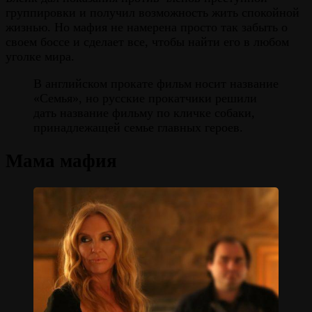
группировки и получил возможность жить спокойной
жизнью. Но мафия не намерена просто так забыть о
своем боссе и сделает все, чтобы найти его в любом
уголке мира.
В английском прокате фильм носит название
«Семья», но русские прокатчики решили
дать название фильму по кличке собаки,
принадлежащей семье главных героев.
Мама мафия