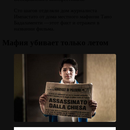
Сто шагов отделяли дом журналиста
Импастато от дома местного мафиози Тано
Бадаламенти —этот факт и отражен в
названии фильма.
Мафия убивает только летом