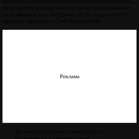
Журналист Пеппино Импастато пытается разоблачить
главу местного клана: пишет статьи, организовывает
радиоэфиры и дает интервью. 10 лет подряд герой в
одиночку сражается с Тано Бадаламенти.
Реклама
Фильм был удостоен главного приза
Венецианского кинофестиваля.