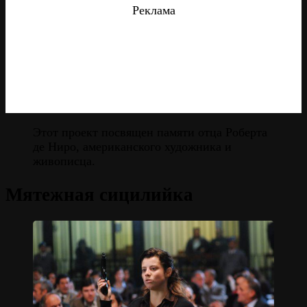
Реклама
Этот проект посвящен памяти отца Роберта
де Ниро, американского художника и
живописца.
Мятежная сицилийка