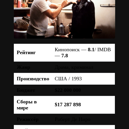
Кинопоиск —
8.1
/ IMDB
Рейтинг
—
7.8
Жанр
Драма, криминал
Производство
США / 1993
Бюджет
$22 000 000
Сборы в
$17 287 898
мире
Режиссёр
Роберт Де Ниро