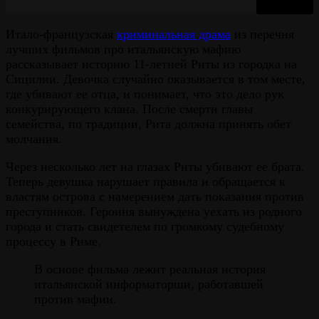
Итало-французская
криминальная драма
из перечня
лучших фильмов про итальянскую мафию
рассказывает историю 11-летней Риты из городка на
Сицилии. Девочка случайно оказывается в том месте,
где убивают ее отца, и понимает, что это дело рук
конкурирующего клана. После смерти главы
семейства, по традиции, Рита должна принять обет
молчания.
Через несколько лет на глазах Риты убивают ее брата.
Теперь девушка нарушает правила и обращается к
властям острова с намерением дать показания против
преступников. Героиня вынуждена уехать из родного
города и стать свидетелем по громкому судебному
процессу в Риме.
В основе фильма лежит реальная история
итальянской информаторши, работавшей
против мафии.