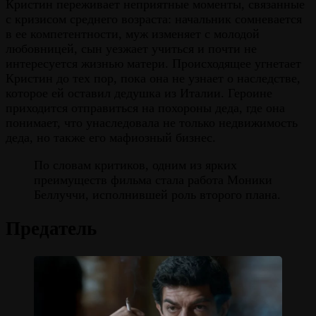
Кристин переживает неприятные моменты, связанные
с кризисом среднего возраста: начальник сомневается
в ее компетентности, муж изменяет с молодой
любовницей, сын уезжает учиться и почти не
интересуется жизнью матери. Происходящее угнетает
Кристин до тех пор, пока она не узнает о наследстве,
которое ей оставил дедушка из Италии. Героине
приходится отправиться на похороны деда, где она
понимает, что унаследовала не только недвижимость
деда, но также его мафиозный бизнес.
По словам критиков, одним из ярких
преимуществ фильма стала работа Моники
Беллуччи, исполнившей роль второго плана.
Предатель