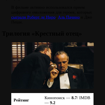
В фильме активно использовался прием
цифрового омоложения для героев, которых
сыграли Роберт де Ниро
,
Аль Пачино
и Джо
Пеши.
Трилогия «Крестный отец»
Кинопоиск —
8.7
/ IMDB
Рейтинг
—
9.2