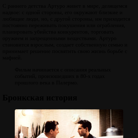
С раннего детства Артуро живет в мире, делящемся
надвое: с одной стороны, его окружают близкие и
любящие люди, но, с другой стороны, им приходится
постоянно переживать покушения или ограбления,
планировать убийства конкурентов, торговать
оружием и запрещенными веществами. Артуро
становится взрослым, создает собственную семью и
принимает решение посвятить свою жизнь борьбе с
мафией.
Фильм начинается с описания реальных
событий, произошедших в 80-х годах
прошлого века в Палермо.
Бронкская история