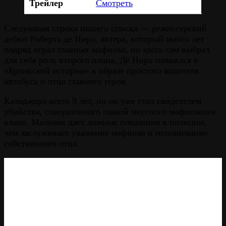
Трейлер
Смотреть
Следующая строка нашего списка — режиссерский
дебют Роберта де Ниро, актера, который много лет
подряд играл главных мафиози, но здесь сам выбрал
для себя роль второго плана. Де Ниро появился в
«Бронкской истории» в образе простого водителя
автобуса и отца главного героя.
Калоджеро всего 9 лет, но он уже стал свидетелем
убийства, совершенного главой местного мафиозного
клана. Мальчик дает ложные показания в полиции,
чем заслуживает уважение мафиози и непонимание
собственного отца.