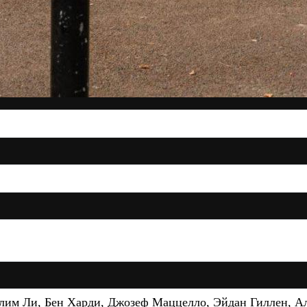
лим Ли, Бен Харди, Джозеф Маццелло, Эйдан Гиллен, А