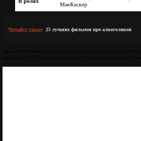
В ролях
МакКаскер
Читайте также
25 лучших фильмов про алкоголиков
Драматический байопик о жизни и творчестве участни
начиная с 1970 года вплоть до их грандиозного выступл