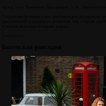
Автор
Анна Румянцева
Просмотров
11.5к.
Опубликован
Создателям фильмов о рок группах и рок музыкантах н
приключений и курьёзных моментов. Мы собрали для Ва
н-ролл и знакомые гитарные риффы.
Содержание
Богемская рапсодия