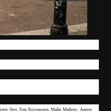
ллен Лич, Том Холландер, Майк Майерс, Аарон