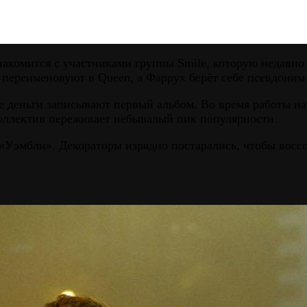
накомится с участниками группы Smile, которую недавно 
ив переименовуют в Queen, а Фаррух берёт себе псевдон
е деньги записывают первый альбом. Во время работы на
коллектив переживает небывалый пик популярности.
«Уэмбли». Декораторы изрядно постарались, чтобы восс