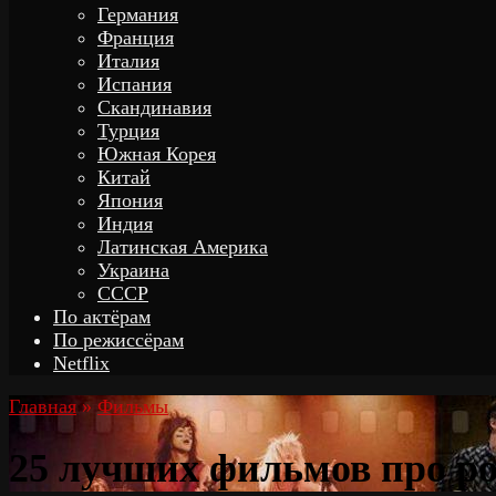
Германия
Франция
Италия
Испания
Скандинавия
Турция
Южная Корея
Китай
Япония
Индия
Латинская Америка
Украина
СССР
По актёрам
По режиссёрам
Netflix
Главная
»
Фильмы
25 лучших фильмов про р