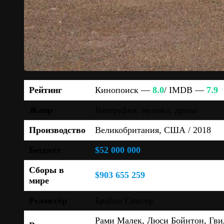
Рейтинг
Кинопоиск —
8.0
/ IMDB —
7.9
Жанр
Биография, музыка, драма
Производство
Великобритания, США / 2018
Бюджет
$52 000 000
Сборы в
$903 655 259
мире
Режиссёр
Брайан Сингер
Рами Малек, Люси Бойнтон, Гви