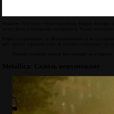
В начале 70-х годов студент-дизайнер Фаррух Булсара з
на эту роль, а остальные соглашаются. Позже коллект
Ребята гастролируют по Великобритании и на последни
даёт группе хороший старт. В течение следующих лет 
Первой отснятой сценой был концерт на стадионе 
Metallica: Сквозь невозможное