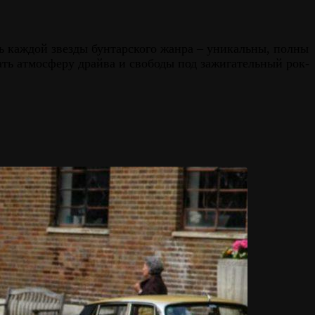
ь каждой звезды бунтарского жанра – уникальны, полны
ть атмосферу драйва и свободы под зажигательный рок-