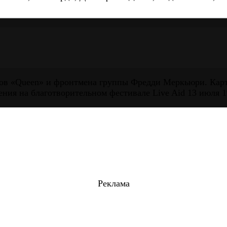
ков «Queen» и фронтмена группы Фредди Меркьюри. Кар
ения на благотворительном фестивале Live Aid 13 июля 1
Реклама