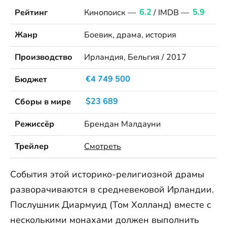
Рейтинг
Кинопоиск —
6.2
/ IMDB —
5.9
Жанр
Боевик, драма, история
Производство
Ирландия, Бельгия / 2017
Бюджет
€4 749 500
Сборы в мире
$23 689
Режиссёр
Брендан Малдауни
Трейлер
Смотреть
События этой историко-религиозной драмы
разворачиваются в средневековой Ирландии.
Послушник Диармуид (Том Холланд) вместе с
несколькими монахами должен выполнить