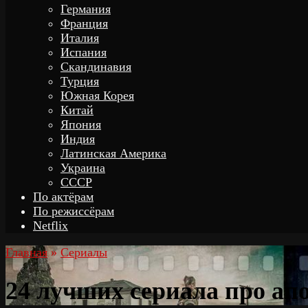
Германия
Франция
Италия
Испания
Скандинавия
Турция
Южная Корея
Китай
Япония
Индия
Латинская Америка
Украина
СССР
По актёрам
По режиссёрам
Netflix
Главная
»
Сериалы
24 лучших сериала про ап