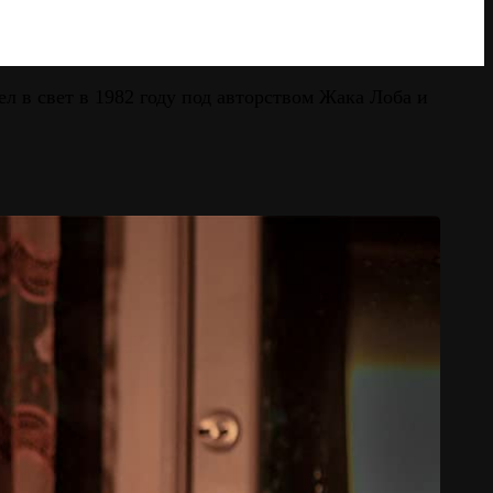
л в свет в 1982 году под авторством Жака Лоба и