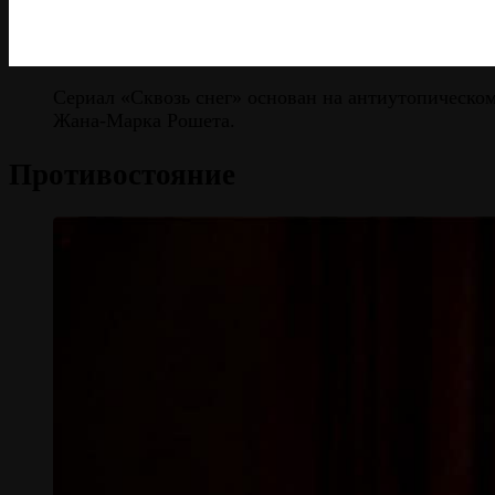
Сериал «Сквозь снег» основан на антиутопическом
Жана-Марка Рошета.
Противостояние