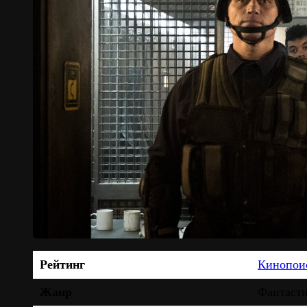
Рейтинг
Кинопои
Жанр
Фантасти