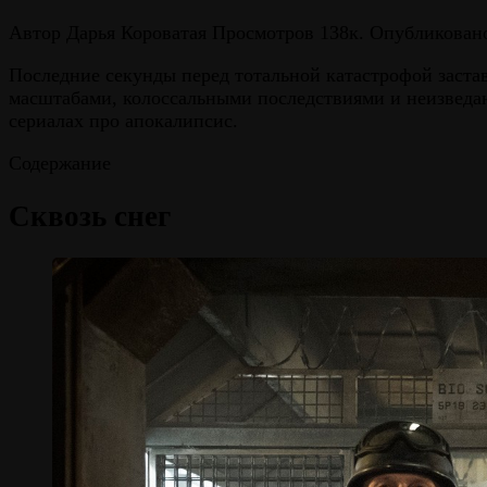
Автор
Дарья Короватая
Просмотров
138к.
Опубликован
Последние секунды перед тотальной катастрофой заст
масштабами, колоссальными последствиями и неизведа
сериалах про апокалипсис.
Содержание
Сквозь снег