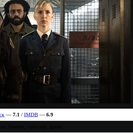
ск
—
7.1
/
IMDB
—
6.9
ка, боевик, триллер, драма