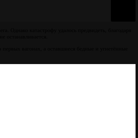
ега. Однако катастрофу удалось предвидеть, благодаря
не останавливается.
в первых вагонах, а оставшиеся бедные и угнетённые