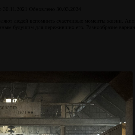
о
30.11.2021
Обновлено
30.03.2024
авляют людей вспомнить счастливые моменты жизни. Апо
нным будущим для переживших его. Разнообразие вариан