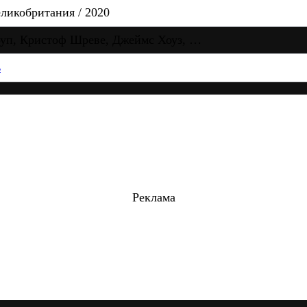
икобритания / 2020
уп, Кристоф Шреве, Джеймс Хоуз, …
ь
Реклама