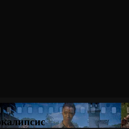
окалипсис