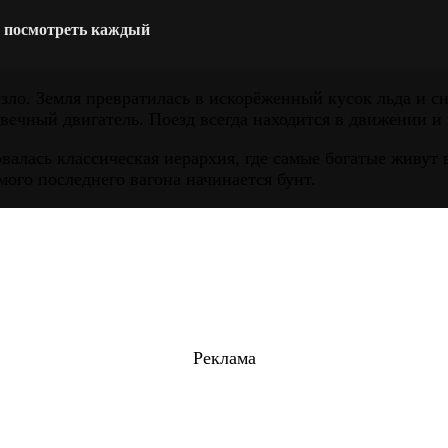
н посмотреть каждый
зло. Земля превратилась в искорёженный кусок льда и сн
вечный двигатель. Поезд всегда находится в движении и 
алась классическая иерархия, где самые богатые живут 
амого последнего вагона начинается бунт.
Реклама