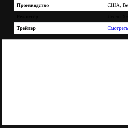
Производство
США, Вел
Режиссёр
Лесли Хо
Трейлер
Смотрет