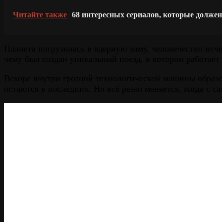
Читайте также
68 интересных сериалов, которые долже
Планета погрузилась в ядерную зиму, человечество исче
чему был создан уникальный поезд, в котором работает 
Вскоре внутри грозной технологической машины образов
остаются в последних. Но всё резко меняется, когда с с