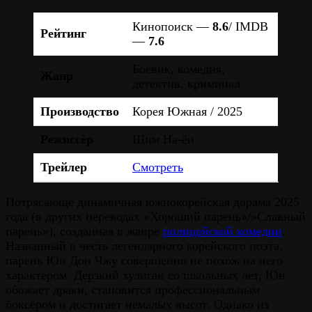
Кинопоиск —
8.6
/ IMDB
Рейтинг
—
7.6
Боевик, комедия,
Жанр
детектив, криминал
Производство
Корея Южная / 2025
Режиссёр
Щим На-ён
Трейлер
Смотреть
Потрясающе динамичная южнокорейская дорама 2025
года (в других переводах «Хороший парень»/»Славный
парень»), созданная в жанре
полицейской комедии
.
Названный в честь легендарного корейского поэта,
парень Юн Дон Чжу совершенно не похож на него
характером. Дерзкий хулиган со школьных лет, Юн
обожает драки, становится профессиональным
боксёром и достигает немалых высот. Однако из