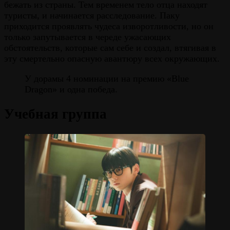
бежать из страны. Тем временем тело отца находят
туристы, и начинается расследование. Паку
приходится проявлять чудеса изворотливости, но он
только запутывается в череде ужасающих
обстоятельств, которые сам себе и создал, втягивая в
эту смертельно опасную авантюру всех окружающих.
У дорамы 4 номинации на премию «Blue
Dragon» и одна победа.
Учебная группа