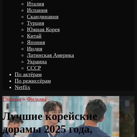
Италия
Испания
Скандинавия
Турция
Южная Корея
Китай
Япония
Индия
Латинская Америка
Украина
СССР
По актёрам
По режиссёрам
Netflix
Главная
»
Фильмы
Лучшие корейские
дорамы 2025 года,