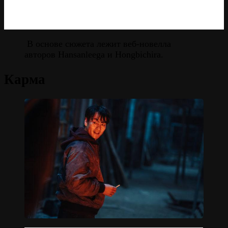
В основе сюжета лежит веб-новелла
авторов Hansanleega и Hongbichira.
Карма