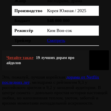
Жанр
Мелодрама, драма
Производство
Корея Южная / 2025
Бюджет
$48 000 000
Режиссёр
Ким Вон-сок
Трейлер
Смотреть
Читайте также
19 лучших дорам про
айдолов
Это, пожалуй, лучшая корейская
дорама от Netflix
последних лет
, мелодрама с рейтингом 9,3 у
российского зрителя и 9,2 у западной аудитории. В
центре сюжета – довольно простая история настоящей
любви, но наполненная теплом, уютом, заботой и
яркими моментами неподдельной искренности.