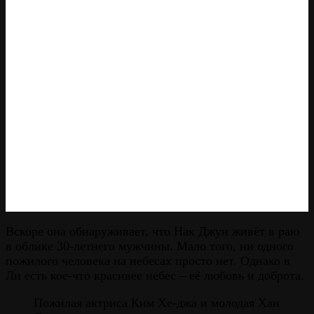
Вскоре она обнаруживает, что Нак Джун живёт в раю
в облике 30-летнего мужчины. Мало того, ни одного
пожилого человека на небесах просто нет. Однако в
Ли есть кое-что красивее небес – её любовь и доброта.
Пожилая актриса Ким Хе-джа и молодая Хан