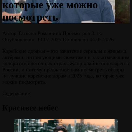
которые уже можно
посмотреть
Автор
Татьяна Ромашина
Просмотров
3.1к.
Опубликовано
14.07.2025
Обновлено
04.05.2026
Корейские дорамы – это азиатские сериалы с живыми
актёрами, интригующими сюжетами и захватывающим
колоритом восточных стран. Жанр крайне популярен в
России, и потому предлагаем вам посмотреть обзоры
на лучшие корейские дорамы 2025 года, которые уже
можно посмотреть.
Содержание
Красивее небес