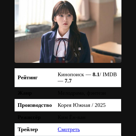
Кинопоиск —
8.1
/ IMDB
Рейтинг
—
7.7
Жанр
Мелодрама, фэнтези
Производство
Корея Южная / 2025
Режиссёр
Ким Ён-ван
Трейлер
Смотреть