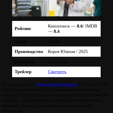
Кинопоиск —
8.6
/ IMDB
Рейтинг
—
8.4
Жанр
Драма
Производство
Корея Южная / 2025
Режиссёр
Ли До-юн
Трейлер
Смотреть
Южнокорейский
медицинский сериал
от Netflix 2025
года, рассказывающий о современном гениальном
хирурге, то и дело спасающем жизни. Однако сам Пэк
Кан Хёк – высокомерный, самоуверенный человек,
который держит в напряжении весь персонал
больницы.