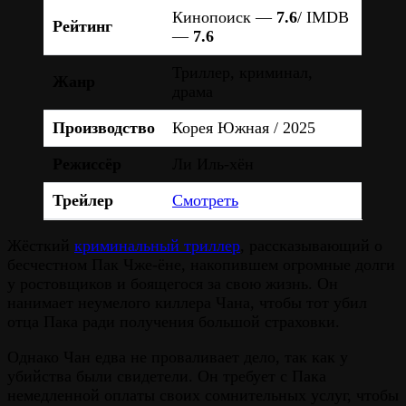
Кинопоиск —
7.6
/ IMDB
Рейтинг
—
7.6
Триллер, криминал,
Жанр
драма
Производство
Корея Южная / 2025
Режиссёр
Ли Иль-хён
Трейлер
Смотреть
Жёсткий
криминальный триллер
, рассказывающий о
бесчестном Пак Чже-ёне, накопившем огромные долги
у ростовщиков и боящегося за свою жизнь. Он
нанимает неумелого киллера Чана, чтобы тот убил
отца Пака ради получения большой страховки.
Однако Чан едва не проваливает дело, так как у
убийства были свидетели. Он требует с Пака
немедленной оплаты своих сомнительных услуг, чтобы