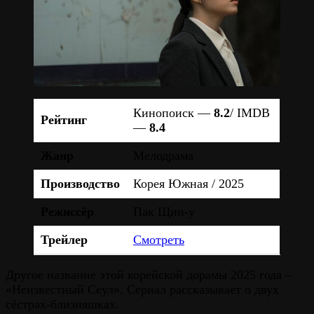
Кинопоиск —
8.2
/ IMDB
Рейтинг
—
8.4
Жанр
Мелодрама
Производство
Корея Южная / 2025
Режиссёр
Пак Щин-у
Трейлер
Смотреть
Другое название этой корейской дорамы 2025 года –
«Неизвестный Сеул». Сериал рассказывает о двух
сёстрах-близняшках.