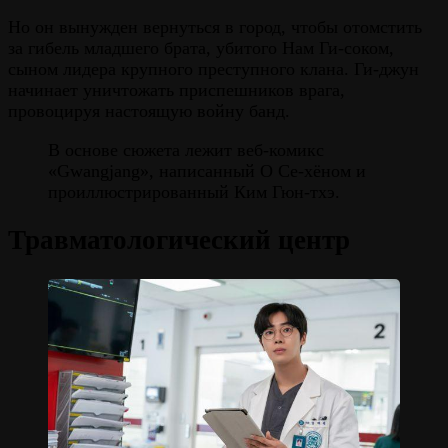
Но он вынужден вернуться в город, чтобы отомстить
за гибель младшего брата, убитого Нам Ги-соком,
сыном лидера крупного преступного клана. Ги-джун
начинает уничтожать приспешников врага,
провоцируя настоящую войну банд.
В основе сюжета лежит веб-комикс
«Gwangjang», написанный О Се-хёном и
проиллюстрированный Ким Гюн-тхэ.
Травматологический центр