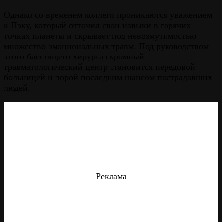
Однако со временем коллеги проникаются уважением
к Пэку, который отточил свои навыки в горячих
точках планеты и скрывает под невозмутимостью
множество эмоциональных травм. Под руководством
этого блестящего хирурга скромный
травматологический центр становится передовой
больницей и порой последним шансом пострадавших
людей.
Реклама