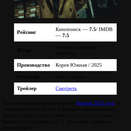
Кинопоиск —
7.5
/ IMDB
Рейтинг
—
7.5
Боевик, криминал,
Жанр
детектив
Производство
Корея Южная / 2025
Режиссёр
Чхве Сон-ын
Трейлер
Смотреть
Захватывающий криминальный
боевик 2025 года
от
южнокорейского Netflix в формате мини-сериала.
Когда-то Нам Ги-джун сбежал из Сеула от своего
бандитского прошлого и 11 лет мирно прожил в
лесной глуши.