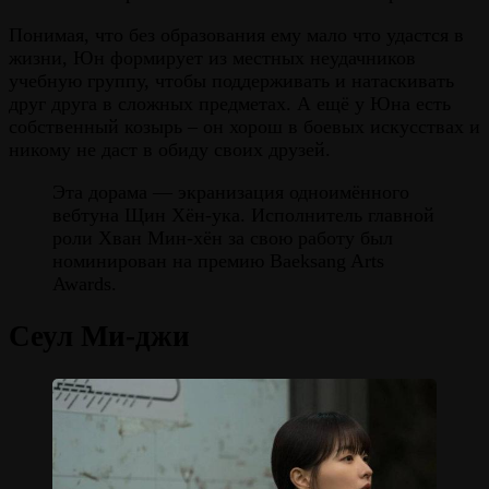
Понимая, что без образования ему мало что удастся в
жизни, Юн формирует из местных неудачников
учебную группу, чтобы поддерживать и натаскивать
друг друга в сложных предметах. А ещё у Юна есть
собственный козырь – он хорош в боевых искусствах и
никому не даст в обиду своих друзей.
Эта дорама — экранизация одноимённого
вебтуна Щин Хён-ука. Исполнитель главной
роли Хван Мин-хён за свою работу был
номинирован на премию Baeksang Arts
Awards.
Сеул Ми-джи