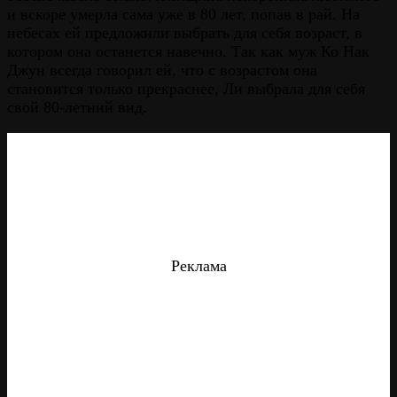
и вскоре умерла сама уже в 80 лет, попав в рай. На
небесах ей предложили выбрать для себя возраст, в
котором она останется навечно. Так как муж Ко Нак
Джун всегда говорил ей, что с возрастом она
становится только прекраснее, Ли выбрала для себя
свой 80-летний вид.
Реклама