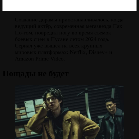
Создание дорамы приостанавливалось, когда
ведущий актёр, современная мегазвезда Пак
По-гом, повредил ногу во время съёмок
боевых сцен в Пусане летом 2024 года.
Сериал уже вышел на всех крупных
мировых платформах: Netflix, Disney+ и
Amazon Prime Video.
Пощады не будет