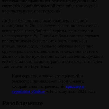
жесточайшие правила относительно оружия и она
считается самой безопасной страной с минимумом
насильственных преступлений.
Ли До – бывший военный снайпер, ставший
полицейским. Он расследует участившиеся случаи
огнестрела: самоубийства, угрозы, одиночную и
массовую стрельбу. Причём в большинстве случаев
преступниками оказываются разгневанные и
отчаявшиеся люди, каким-то образом добывшие
оружие ради мести, защиты или сведения счетов с
жизнью. Ли До нужно понять, где источник оружия в
его некогда безопасной стране, и он выходит на след
таинственного Мун Бэка…
Идея сериала, а также его сценарий и
режиссура принадлежат Квон О-сыну,
который снял потрясающий
триллер о
серийном убийце
«Не слышу зла» 2021 года.
Разоблачение