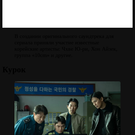
В создании оригинального саундтрека для
сериала приняли участие известные
корейские артисты: Чхве Ю-ри, Хон Айзек,
группа «10cm» и другие.
Курок