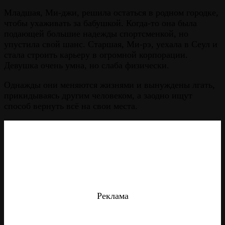
Младшая, Ми-джи, решила остаться в родном городке,
чтобы ухаживать за бабушкой. Когда-то она была
подающей большие надежды спортсменкой, но
упустила свой шанс. Старшая, Ми-рэ, уехала в Сеул и
стала строить карьеру в огромной корпорации.
Девушка очень умна, но слаба физически.
Однажды они меняются жизнями и вынуждены лгать,
прикидываясь другим человеком, а заодно ищут
способ вернуть всё на свои места.
Реклама