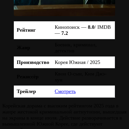
Кинопоиск —
8.0
/ IMDB
Рейтинг
—
7.2
Боевик, криминал,
Жанр
детектив
Производство
Корея Южная / 2025
Квон О-сын, Ким Джэ-
Режиссёр
хун
Трейлер
Смотреть
Корейская дорама с высоким рейтингом 2025 года в
жанре жестокой криминальной антиутопии, вышедшая
на экраны в конце июля. Действие разворачивается в
вымышленной Южной Корее, где действуют