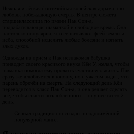
Нежная и лёгкая фэнтезийная корейская дорама про
любовь, побеждающую смерть. В центре сюжета
старшеклассница по имени Пак Сон-а,
подрабатывающая шаманкой в свободное время. Она
настолько популярна, что её называют феей земли и
неба, способной исцелить любые болезни и изгнать
злых духов.
Однажды на приём к Пак незнакомая бабушка
приводит своего красивого внука Кён У, желая, чтобы
шаманка помогла ему прожить счастливую жизнь. Пак
сразу же влюбляется в юношу, но с ужасом видит, что
парень обречён на смерть. На следующий день Кён
переводится в класс Пак Сон-а, и она решает сделать
всё, чтобы спасти возлюбленного – но у неё всего 21
день.
Сериал традиционно создан по одноимённой
популярной манге.