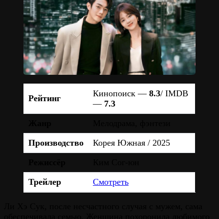
Кинопоиск —
8.3
/ IMDB
Рейтинг
—
7.3
Жанр
Мелодрама, фэнтези
Производство
Корея Южная / 2025
Режиссёр
Ким Сог-юн
Трейлер
Смотреть
Ли Хэ Сук, после несчастного случая с мужем, сама
обеспечивала семью. Женщина похоронила любимого