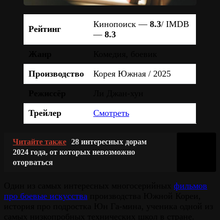
Кинопоиск —
8.3
/ IMDB
Рейтинг
—
8.3
Жанр
Комедия, боевик
Производство
Корея Южная / 2025
Режиссёр
Ли Джан-хун
Трейлер
Смотреть
Читайте также
28 интересных дорам
2024 года, от которых невозможно
оторваться
Один из самых интересных многосерийных
фильмов
про боевые искусства
производства Южной Кореи,
история про подростка Юн Га-мина, ученика одной из
самых низкопробных технических школ в стране.