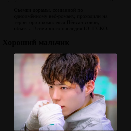
Съёмки дорамы, созданной по
одноимённому веб-роману, проходили на
территории комплекса Пёнсан совон,
объекта Всемирного наследия ЮНЕСКО.
Хороший мальчик