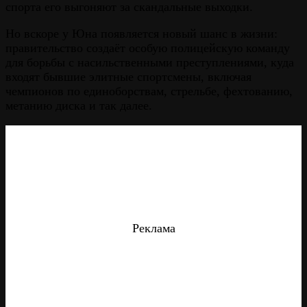
спорта его выгоняют за скандальные выходки.
Но вскоре у Юна появляется новый шанс в жизни:
правительство создаёт особую полицейскую команду
для борьбы с насильственными преступлениями, куда
входят бывшие элитные спортсмены, включая
чемпионов по единоборствам, стрельбе, фехтованию,
метанию диска и так далее.
Реклама