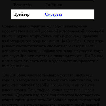
Режиссёр
Ли Ун-хи
Трейлер
Смотреть
Современная студентка колледжа неожиданно
просыпается в своей любимой исторической любовной
книге в образе второстепенного персонажа, девушки
из благородного рода по имени Ча Сон Чек. Студентка
решает соответствовать своему персонажу и вести
неприметную жизнь. Однако эти планы рушатся, когда
она случайно встречается с главным героем, Ли Боном,
и не может отказать себе в удовольствии провести с
ним одну ночь.
Для Ли Бона, мастера боевых искусств, любимца
короля, холодного и высокомерного аристократа, эта
ночь становится первой в его жизни, и он без ума
влюбляется в Сон, твёрдо решив сделать её своей
женой. Девушка изо всех сил пытается восстановить
сюжет книги и вернуть Ли Бона на предначертанный
ему путь, но это оказывается невыполнимой задачей.