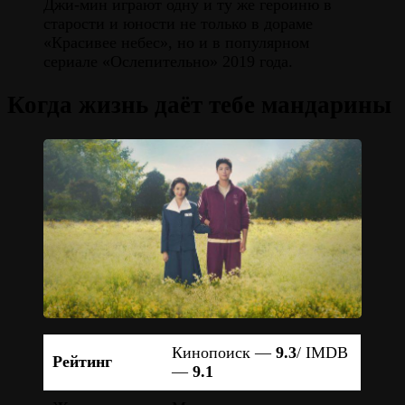
Джи-мин играют одну и ту же героиню в
старости и юности не только в дораме
«Красивее небес», но и в популярном
сериале «Ослепительно» 2019 года.
Когда жизнь даёт тебе мандарины
Кинопоиск —
9.3
/ IMDB
Рейтинг
—
9.1