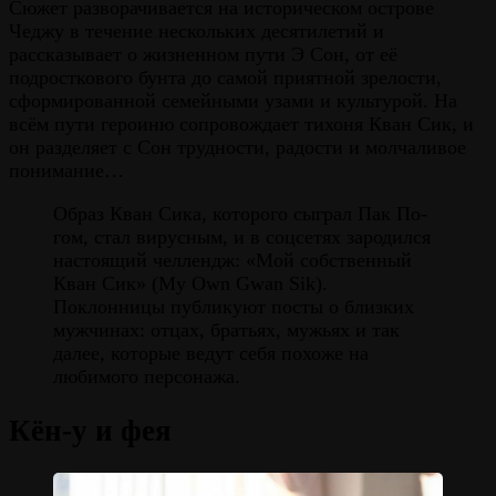
Сюжет разворачивается на историческом острове
Чеджу в течение нескольких десятилетий и
рассказывает о жизненном пути Э Сон, от её
подросткового бунта до самой приятной зрелости,
сформированной семейными узами и культурой. На
всём пути героиню сопровождает тихоня Кван Сик, и
он разделяет с Сон трудности, радости и молчаливое
понимание…
Образ Кван Сика, которого сыграл Пак По-
гом, стал вирусным, и в соцсетях зародился
настоящий челлендж: «Мой собственный
Кван Сик» (My Own Gwan Sik).
Поклонницы публикуют посты о близких
мужчинах: отцах, братьях, мужьях и так
далее, которые ведут себя похоже на
любимого персонажа.
Кён-у и фея