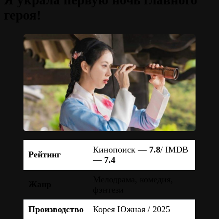
Я украла первую ночь главного
героя!
Кинопоиск —
7.8
/ IMDB
Рейтинг
—
7.4
Мелодрама, комедия,
Жанр
фэнтези
Производство
Корея Южная / 2025