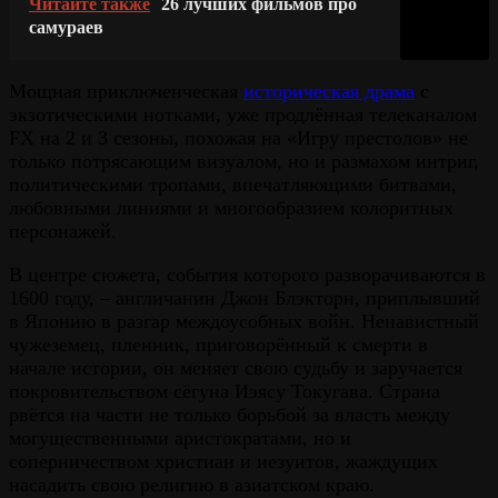
Читайте также
26 лучших фильмов про
самураев
Мощная приключенческая
историческая драма
с
экзотическими нотками, уже продлённая телеканалом
FX на 2 и 3 сезоны, похожая на «Игру престолов» не
только потрясающим визуалом, но и размахом интриг,
политическими тропами, впечатляющими битвами,
любовными линиями и многообразием колоритных
персонажей.
В центре сюжета, события которого разворачиваются в
1600 году, – англичанин Джон Блэкторн, приплывший
в Японию в разгар междоусобных войн. Ненавистный
чужеземец, пленник, приговорённый к смерти в
начале истории, он меняет свою судьбу и заручается
покровительством сёгуна Иэясу Токугава. Страна
рвётся на части не только борьбой за власть между
могущественными аристократами, но и
соперничеством христиан и иезуитов, жаждущих
насадить свою религию в азиатском краю.