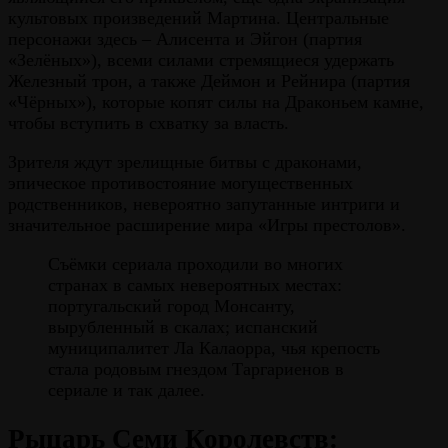
культовых произведений Мартина. Центральные
персонажи здесь – Алисента и Эйгон (партия
«Зелёных»), всеми силами стремящиеся удержать
Железный трон, а также Деймон и Рейнира (партия
«Чёрных»), которые копят силы на Драконьем камне,
чтобы вступить в схватку за власть.
Зрителя ждут зрелищные битвы с драконами,
эпическое противостояние могущественных
родственников, невероятно запутанные интриги и
значительное расширение мира «Игры престолов».
Съёмки сериала проходили во многих
странах в самых невероятных местах:
португальский город Монсанту,
вырубленный в скалах; испанский
муниципалитет Ла Калаорра, чья крепость
стала родовым гнездом Таргариенов в
сериале и так далее.
Рыцарь Семи Королевств: