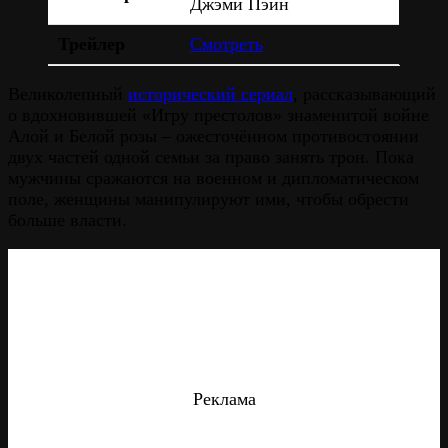
Джэми Пэйн
Трейлер
Смотреть
Великолепный
исторический сериал
, рассказывающий
о вдохновившей «Игру престолов» знаменитой войне
Алой и Белой розы – ожесточённом противостоянии
двух частей одной семьи за право занять трон. Пока
мужчины сражаются на военном и дипломатическом
поле, женщины манипулируют ими, чтобы обрести
больше власти.
Реклама