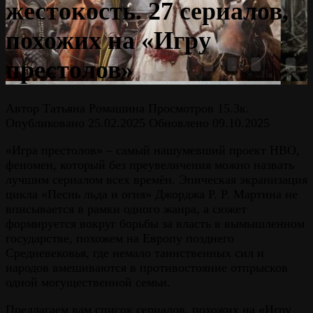
жестокость. 27 cериалов,
похожих на «Игру
престолов»
Автор
Татьяна Ромашина
Просмотров
15.3к.
Опубликовано
25.02.2025
Обновлено
09.10.2025
«Игра престолов» – самый нашумевший проект HBO,
феномен, который без преувеличения можно назвать
лучшим сериалом всех времён. Эпическая экранизация
цикла «Песнь льда и огня» Джорджа Р. Р. Мартина не
вписывается в рамки одного жанра, а сюжет
формируется вокруг борьбы за власть в вымышленном
государстве, похожем на Европу позднего
Средневековья, где немало таинственных сил и
народов вмешиваются в противостояние отпрысков
одной могущественной семьи.
Предлагаем вам список сериалов, похожих на «Игру