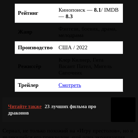
Кинопоиск —
8.1
/ IMDB
Рейтинг
—
8.3
Фэнтези, боевик, драма,
Жанр
мелодрама
Производство
США / 2022
Клер Килнер, Гита
Режиссёр
Васант Пател, Мигель
Сапочник
Трейлер
Смотреть
Читайте также
23 лучших фильма про
драконов
Сериал, не только похожий на «Игру престолов», но и
являющийся его приквелом, ещё одна экранизация