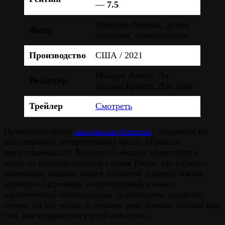
—
7.5
Фэнтези, боевик, драма,
Жанр
детектив, приключения
Производство
США / 2021
Майрзи Алмас, Ли
Режиссёр
Толанд Кригер, Дэн Лью
Трейлер
Смотреть
Привлекательное
магическое фэнтези
, созданное по
популярному литературному циклу «Гриша»
писательницы Ли Бардуго. События происходят в
когда-то могущественной стране Равке, где наряду с
обычными людьми живут носители древней магии,
«гриши». Огромный непроходимый каньон,
наполненный плотоядными чудовищами, разделил
страну на все части, и лучшие умы ломают головы над
тем, как справиться с этой напастью.