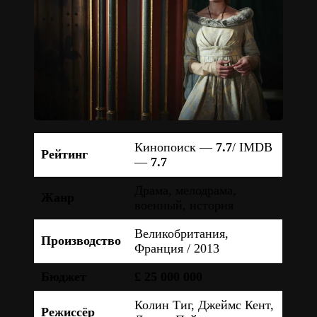
Кинопоиск —
7.7
/ IMDB
Рейтинг
—
7.7
Драма, мелодрама,
Жанр
военный, история
Великобритания,
Производство
Франция / 2013
Бюджет
£ 25 000 000
Колин Тиг, Джеймс Кент,
Режиссёр