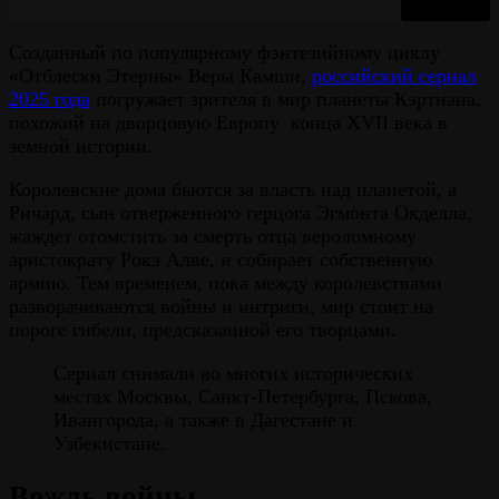
Созданный по популярному фэнтезийному циклу
«Отблески Этерны» Веры Камши,
российский сериал
2025 года
погружает зрителя в мир планеты Кэртиана,
похожий на дворцовую Европу конца XVII века в
земной истории.
Королевские дома бьются за власть над планетой, а
Ричард, сын отверженного герцога Эгмонта Окделла,
жаждет отомстить за смерть отца вероломному
аристократу Рокэ Алве, и собирает собственную
армию. Тем временем, пока между королевствами
разворачиваются войны и интриги, мир стоит на
пороге гибели, предсказанной его творцами.
Сериал снимали во многих исторических
местах Москвы, Санкт-Петербурга, Пскова,
Ивангорода, а также в Дагестане и
Узбекистане.
Вождь войны