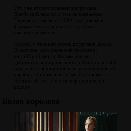
Это уже вторая экранизация романа
Джеймса Клавелла с тем же названием.
Первая состоялась в 1980 году (также в
формате мини-сериала) и заслужила
высокие рейтинги.
Кстати, у главного героя, штурмана Джона
Блэкторна, есть реальный прототип:
английский моряк Уильям Адамс,
действительно прибывший в Японию в 1600
году и выстроивший для сёгуна европейский
корабль. Он обзавёлся семьёй и прожил в
Японии 20 лет, так и не вернувшись на
родину.
Белая королева