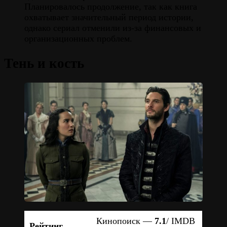
Планировалось продолжение, так как книга
охватывает значительный период истории,
однако сериал отменили из-за финансовых и
организационных проблем.
Тень и кость
Кинопоиск —
7.1
/ IMDB
Рейтинг