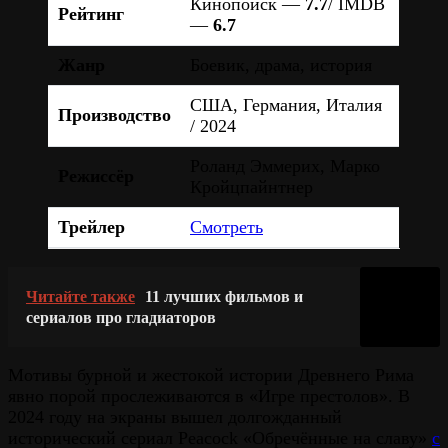
Кинопоиск —
7.7
/ IMDB
Рейтинг
—
6.7
Жанр
Боевик, драма, история
США, Германия, Италия
Производство
/ 2024
Роланд Эммерих, Марко
Режиссёр
Кройцпайнтнер
Трейлер
Смотреть
Читайте также
11 лучших фильмов и
сериалов про гладиаторов
Мотивы бурной и жестокой истории Древнего Рима
явно порой прослеживаются в «Игре престолов». В
2024 году на экраны вышел долгожданный
исторический сериал Peacock «Обречённые на славу»
с