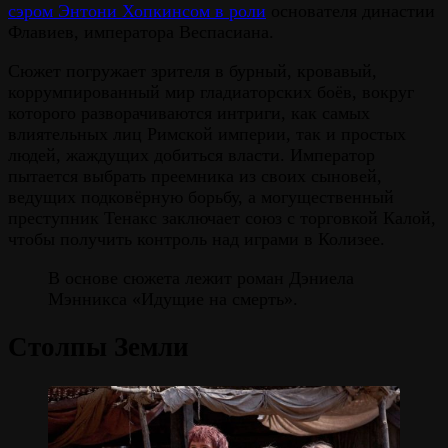
сэром Энтони Хопкинсом в роли
основателя династии
Флавиев, императора Веспасиана.
Сюжет погружает зрителя в бурный, кровавый,
коррумпированный мир гладиаторских боёв, вокруг
которого разворачиваются интриги, как самых
влиятельных лиц Римской империи, так и простых
людей, жаждущих добиться власти. Император
пытается выбрать преемника из своих сыновей,
ведущих подковёрную борьбу, а могущественный
преступник Тенакс заключает союз с торговкой Калой,
чтобы получить контроль над играми в Колизее.
В основе сюжета лежит роман Дэниела
Мэнникса «Идущие на смерть».
Столпы Земли