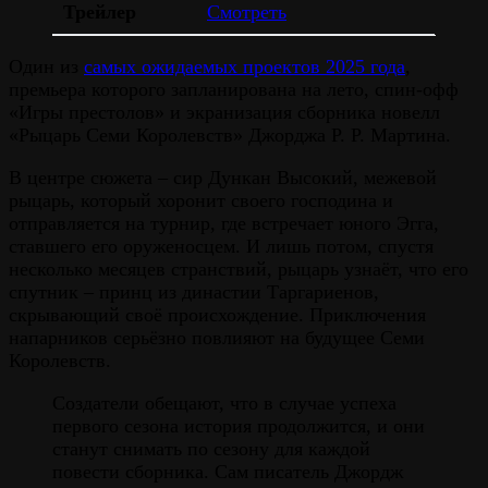
Трейлер
Смотреть
Один из
самых ожидаемых проектов 2025 года
,
премьера которого запланирована на лето, спин-офф
«Игры престолов» и экранизация сборника новелл
«Рыцарь Семи Королевств» Джорджа Р. Р. Мартина.
В центре сюжета – сир Дункан Высокий, межевой
рыцарь, который хоронит своего господина и
отправляется на турнир, где встречает юного Эгга,
ставшего его оруженосцем. И лишь потом, спустя
несколько месяцев странствий, рыцарь узнаёт, что его
спутник – принц из династии Таргариенов,
скрывающий своё происхождение. Приключения
напарников серьёзно повлияют на будущее Семи
Королевств.
Создатели обещают, что в случае успеха
первого сезона история продолжится, и они
станут снимать по сезону для каждой
повести сборника. Сам писатель Джордж