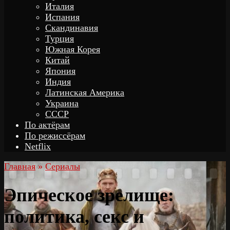
Италия
Испания
Скандинавия
Турция
Южная Корея
Китай
Япония
Индия
Латинская Америка
Украина
СССР
По актёрам
По режиссёрам
Netflix
Главная
»
Сериалы
Эпическое зрелище:
политика, секс и