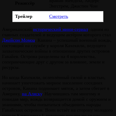
Брайан Мендоза, Андерс
Режиссёр
Энгстрем, Джастин Чон
Трейлер
Смотреть
Американский
исторический мини-сериал
, одним из
главных создателей и ведущим актёром которого стал
Джейсон Момоа
. Каиана – успешный военный вождь,
состоящий на службе у короля Кахекили, ведущего
захватнические войны в отношении других островов
Гавайев. Острова разделены на 4 королевства,
соперничающие друг с другом за влияние, земли и
ресурсы.
Но когда Кахекили, ослеплённый силой и властью,
начинает уничтожать мирное население соседних
островов, Каиана поднимает мятеж, а затем сбегает в
Америку,
на Аляску
. Научившись там многому и
повидав мир, вождь возвращается домой с оружием и
знаниями, чтобы попытаться объединить народы
Гавайских островов. Воин встаёт на сторону молодого
короля Камехамеха I, которому вполне по силам