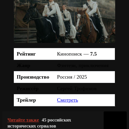
Рейтинг
Кинопоиск —
7.5
Жанр
Фэнтези, приключения
Производство
Россия / 2025
Режиссёр
Сергей Трофимов
Трейлер
Смотреть
Читайте также
45 российских
исторических сериалов