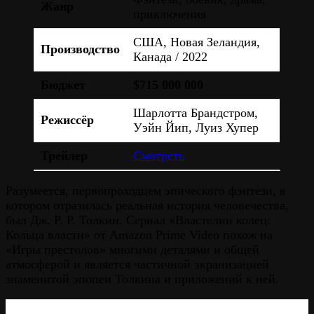
Жанр
приключения
США, Новая Зеландия,
Производство
Канада / 2022
Бюджет
$715 000 000
Шарлотта Брандстром,
Режиссёр
Уэйн Йип, Луиз Хупер
Трейлер
Смотреть
Разумеется, первопроходцем эпического фэнтези, в
котором отразилась реальная история человечества,
был Дж. Р. Р. Толкин. Сериал «Властелин колец:
Кольца власти» от Amazon Prime Video похож на
«Игры престолов» многими деталями и общей
атмосферой и является частичной экранизацией
знаменитой эпопеи Толкина и приложений к ней.