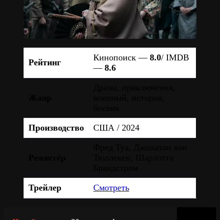
Кинопоиск —
8.0
/ IMDB
Рейтинг
—
8.6
Драма, приключения,
Жанр
военный, история,
боевик
Производство
США / 2024
Фред Туа, Джонатан ван
Режиссёр
Тюллекен, Шарлотта
Брандстром
Трейлер
Смотреть