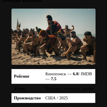
Кинопоиск —
6.8
/ IMDB
Рейтинг
—
7.5
Жанр
История, военный, драма
Производство
США / 2025