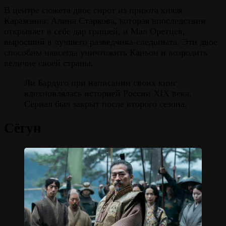
В центре сюжета двое сирот из приюта князя
Карамзина: Алина Старкова, которая впоследствии
открывает в себе дар гришей, и Мал Оретцев,
выросший в лучшего разведчика-следопыта. Эти двое
способны навсегда уничтожить Каньон и возродить
величие своей страны.
Ли Бардуго при написании своих книг
вдохновлялась историей России XIX века.
Сериал был закрыт после второго сезона.
Сёгун