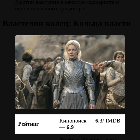
Мартин выступил в качестве сценариста и
исполнительного продюсера.
Властелин колец: Кольца власти
Кинопоиск —
6.3
/ IMDB
Рейтинг
—
6.9
Фэнтези, боевик, драма,