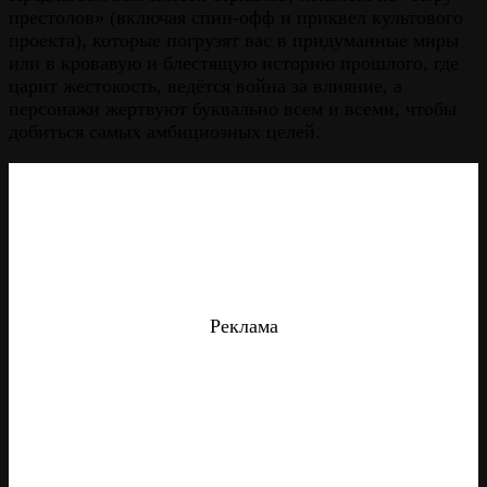
престолов» (включая спин-офф и приквел культового
проекта), которые погрузят вас в придуманные миры
или в кровавую и блестящую историю прошлого, где
царит жестокость, ведётся война за влияние, а
персонажи жертвуют буквально всем и всеми, чтобы
добиться самых амбициозных целей.
Реклама