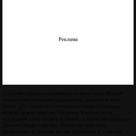
Реклама
События сериала охватывают важные вехи Второй
эпохи существования Средиземья, длящейся чуть
более трёх тысяч лет: историю острова Нуменора,
вплоть до его падения, создание Колец власти,
последний союз эльфов и людей, а также восхождение
тёмного лорда Саурона. Основное действие
происходит за тысячи лет до «Хоббита» и событий