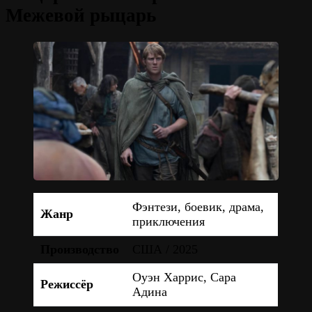
Межевой рыцарь
Фэнтези, боевик, драма,
Жанр
приключения
Производство
США / 2025
Оуэн Харрис, Сара
Режиссёр
Адина