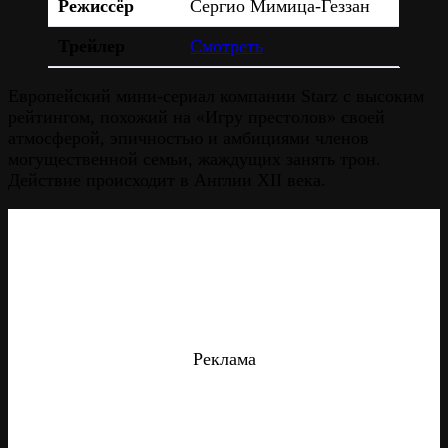
Режиссёр
Сергио Мимица-Геззан
Трейлер
Смотреть
Европейский мини-сериал компании Starz с высоким
рейтингом, похожий на «Игру престолов» своей
атмосферой, эпичностью и амбициями членов
могущественной семьи, жаждущих занять трон.
Действие происходит в Англии XII века.
Реклама