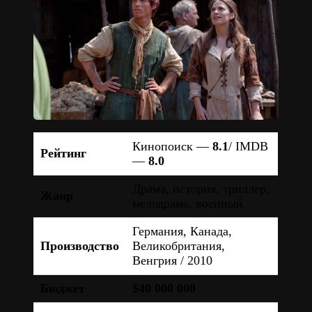
Кинопоиск —
8.1
/ IMDB
Рейтинг
—
8.0
Драма, история, триллер,
Жанр
мелодрама, военный
Германия, Канада,
Производство
Великобритания,
Венгрия / 2010
Бюджет
$40 000 000