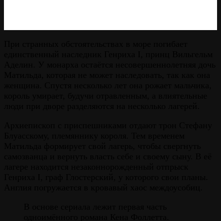
При странных обстоятельствах в море погибает
единственный наследник Генриха I, принц Вильгельм
Аделин. У монарха остаётся несовершеннолетняя дочь
Матильда, которая не может наследовать, так как она
женщина. Спустя несколько лет она рожает мальчика,
король умирает, будучи отравленным, а влиятельные
люди при дворе разделяются на несколько лагерей.
Архиепископ с приспешниками отдают трон Стефану
Блуасскому, племяннику короля. Тем временем
Матильда формирует свой лагерь, чтобы свергнуть
самозванца и вернуть власть себе и своему сыну. В её
лагере находится незаконнорожденный отпрыск
Генриха I, граф Глостерский, у которого свои планы.
Англия погружается в кровавый хаос междоусобиц.
В основе сериала лежит первая часть
одноимённого романа Кена Фоллетта.