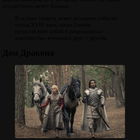
осуществить мечту Каиана.
В основе сюжета лежат реальные события
конца XVIII века, когда Гавайи
представляли собой 4 разрозненных
королевства, воюющих друг с другом.
Дом Дракона