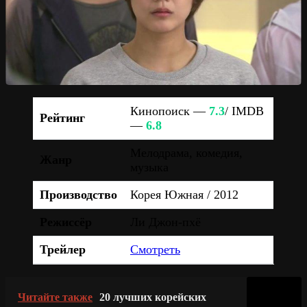
Кинопоиск —
7.3
/ IMDB
Рейтинг
—
6.8
Мелодрама, комедия,
Жанр
музыка
Производство
Корея Южная / 2012
Режиссёр
Ли Джон-пхё
Трейлер
Смотреть
Читайте также
20 лучших корейских