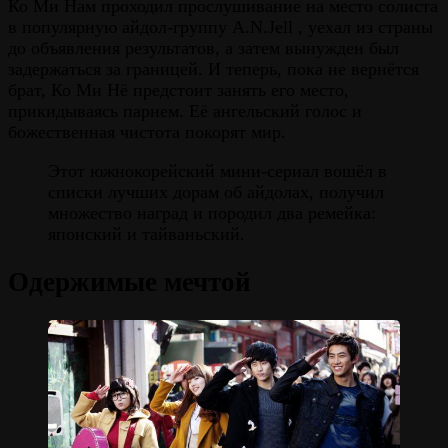
Ко Ми Нам проходил прослушивание на место солиста
в популярную айдол-группу A.N.Jell , уехал из страны
до объявления результатов, а затем вынужден был
задержаться за границей. И теперь, пока не вернётся
брат, Ко Ми Нё предстоит занять его место,
прикидываясь парнем. Её ангельский голос и
божественная чистота покорят мир.
Этот южнокорейский мини-сериал вошёл в
списки лучших дорам об айдолах, получил
множество наград и породил два ремейка:
японский и тайваньский.
Одержимые мечтой