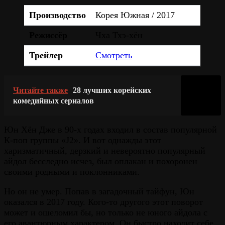
Производство
Корея Южная / 2017
Режиссёр
Чха Тхэ-хён
Трейлер
Смотреть
Читайте также
28 лучших корейских
комедийных сериалов
Юн Хён Дже в 90-х годах входил в состав популярной
К-поп группы «J2». И вот однажды этот
харизматичный, дерзкий и невероятно популярный
айдол бесследно исчез, был оплакан и похоронен
своими родными и поклонниками.
Но он не умер. Попав в загадочный тайфун, Юн
оказался в 2017 году. Кого-то другого этот поворот
может и ошеломил бы, но только не юного айдола с
его авантюрным характером. Он быстро находит себе