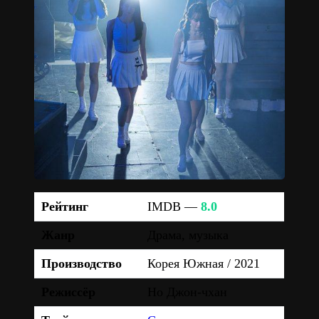
Рейтинг
IMDB —
8.0
Жанр
Драма, музыка
Производство
Корея Южная / 2021
Режиссёр
Но Джон-чхан