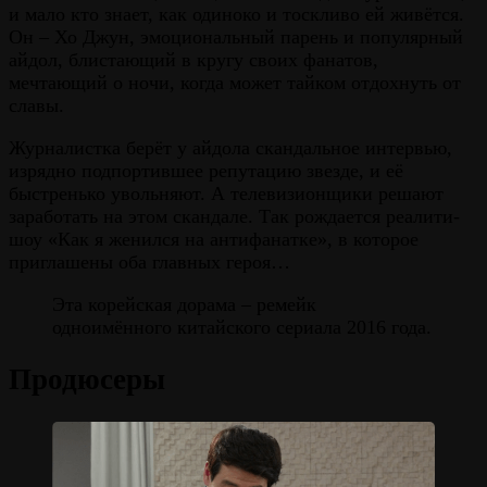
и мало кто знает, как одиноко и тоскливо ей живётся.
Он – Хо Джун, эмоциональный парень и популярный
айдол, блистающий в кругу своих фанатов,
мечтающий о ночи, когда может тайком отдохнуть от
славы.
Журналистка берёт у айдола скандальное интервью,
изрядно подпортившее репутацию звезде, и её
быстренько увольняют. А телевизионщики решают
заработать на этом скандале. Так рождается реалити-
шоу «Как я женился на антифанатке», в которое
приглашены оба главных героя…
Эта корейская дорама – ремейк
одноимённого китайского сериала 2016 года.
Продюсеры