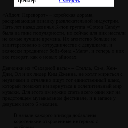
Трейлер
Смотреть
«Айдол: Переворот» – корейская дорама,
раскрывающая изнанку развлекательной индустрии.
Пять лет назад девичья К-поп группа «Cotton Candy»
была на пике популярности, но сейчас для них настали
не самые лучшие времена. Их агентство больше не
заинтересовано в сотрудничестве с девушками, и
всячески продвигает бойз-бэнд «Mars», и теперь о них
все говорят, как о новых айдолах.
Девчонки из «Сахарной ваты» – Стелла, Сэ-а, Хен-
Джи, Эл и их лидер Ким Дженна, не хотят мириться с
неудачами и отчаянно ищут тот единственный шанс,
который поможет им вернуться в ослепительный мир
музыки. Для этого им нужно спеть всего один хит на
предстоящем музыкальном фестивале, и в запасе у
девушек всего 6 месяцев.
В начале каждого эпизода добавлены
коротенькие откровенные интервью с
актёрами.