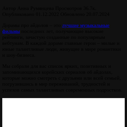
Автор
Анна Румянцева
Просмотров
36.7к.
Опубликовано
01.12.2022
Обновлено
20.07.2024
Дорамы про айдолов – это
лучшие музыкальные
фильмы
последних лет, получающие высокие
рейтинги, зачастую созданные по популярным
вебтунам. В каждой дораме главные герои – милые и
юные талантливые люди, живущие в мире романтики
и шоу-бизнеса.
Мы собрали для вас список ярких, позитивных и
запоминающихся корейских сериалов об айдолах,
которые можно смотреть с друзьями или всей семьей,
погрузившись в мир переживаний, трудностей и
успехов самых талантливых современных подростков.