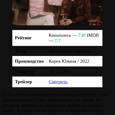
Кинопоиск —
7.8
/ IMDB
Рейтинг
—
7.7
Жанр
Мелодрама, комедия
Производство
Корея Южная / 2022
Режиссёр
Ли Су-хён
Трейлер
Смотреть
О Хан-Бель возглавляет отдел в пиар-агентстве, и её
работа отнимает у неё практически всё время, не
оставляя девушке ни малейшего шанса на личную
жизнь. В страну из-за границы возвращается айдол