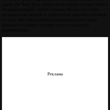
друга, Ли Чжи Хуна, родители которого готовят сына к
государственной службе. Однако Ли мечтает стать
музыкальной звездой и старательно занимается втайне
от всех. Юн Хён пытается адаптироваться в мире
будущего и понять причину своего странного
перемещения.
Реклама