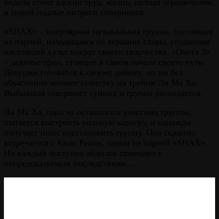
айдола стоит адский труд, жизнь, полная ограничений,
и порой подлые интриги соперников.
«SHAX» – популярная музыкальная группа, состоящая
из парней, находящаяся на вершине славы, создавшая
настоящий культ вокруг своего творчества. «Омега 3»
– девичье трио, стоящее в самом начале своего пути.
Девушки готовятся к своему дебюту, но им без
объяснения меняют солистку на трейни Ли Ма Ха.
Выбывшая совершает суицид и группа распадается.
Ли Ма Ха, одна из оставшихся участниц группы,
пытается выстроить сольную карьеру, и однажды
получает шанс восстановить группу. Она скрытно
встречается с Квон Реком, одним из парней «SHAX».
Но каждый поступок айдолов приводит к
непредсказуемым последствиям…