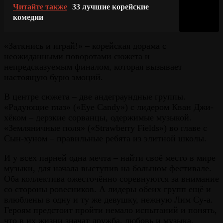
Читайте также
33 лучшие корейские
комедии
«Заткнись и играй!» – корейская дорама с
неожиданными поворотами сюжета и
непредсказуемым финалом, которая вызывает
настоящую бурю эмоций.
В центре сюжета – две андеграундные группы.
«Радующие глаз» («Eye Candy») с лидером Кван Джи-
хёком – дерзкие сорванцы, одержимые музыкой.
«Земляничные поля» («Strawberry Fields») во главе с
Сын-хуном – правильные ребята из элитной школы.
И у всех парней одна мечта – найти своё место в мире
музыки, для начала выступив на большом фестивале.
Оба коллектива ожесточённо соревнуются за внимание
со стороны ровесников. А лидеры обеих групп ещё и
влюблены в одну и ту же девушку, нежную Лим Су-а.
Героям предстоит пройти немало испытаний и понять,
что в их жизни значат дружба, любовь и музыка.