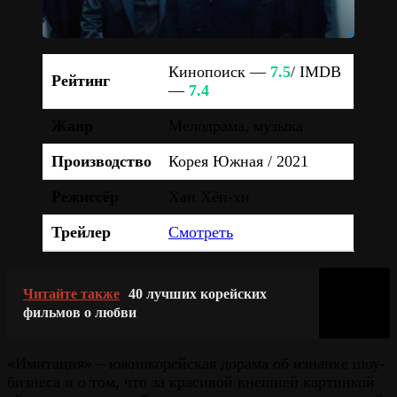
Кинопоиск —
7.5
/ IMDB
Рейтинг
—
7.4
Жанр
Мелодрама, музыка
Производство
Корея Южная / 2021
Режиссёр
Хан Хён-хи
Трейлер
Смотреть
Читайте также
40 лучших корейских
фильмов о любви
«Имитация» – южнокорейская дорама об изнанке шоу-
бизнеса и о том, что за красивой внешней картинкой