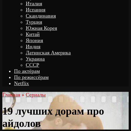
Италия
Испания
Скандинавия
Турция
Южная Корея
Китай
Япония
Индия
Латинская Америка
Украина
СССР
По актёрам
По режиссёрам
Netflix
Главная
»
Сериалы
19 лучших дорам про
айдолов