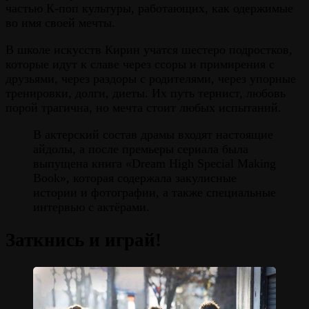
частью К-поп культуры, работающих, как одержимые
во имя своей мечты.
В школе искусств Кирин учатся шестеро подростков,
которые идут к славе через ссоры и примирения с
друзьями, через раздоры с родителями, через упорные
тренировки, долги, диеты. Их путь тернист, любовь
порой трагична, но мечта стоит любых испытаний.
В актерский состав драмы входят настоящие
айдолы, а после премьеры сериала была
выпущена книга «Dream High Special Making
Book», которая содержала закулисные
истории и фотографии, а также специальные
интервью с актёрами.
Заткнись и играй!