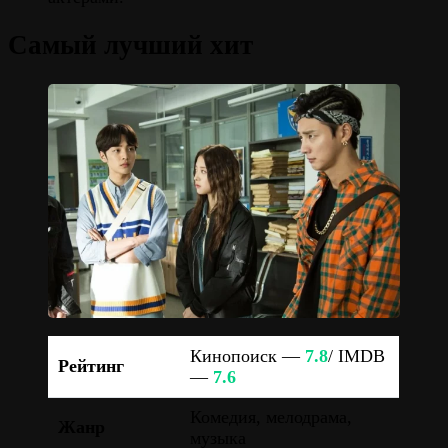
Самый лучший хит
Кинопоиск —
7.8
/ IMDB
Рейтинг
—
7.6
Комедия, мелодрама,
Жанр
музыка