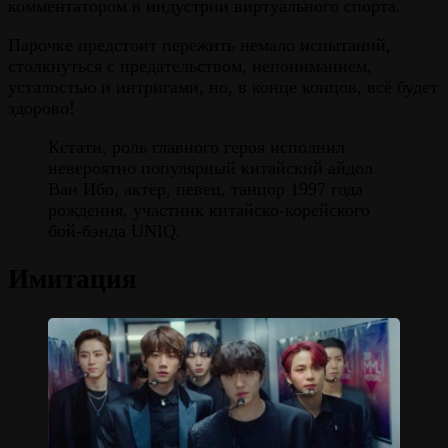
комментатором в индустрии виртуального спорта.
Парочке предстоит пережить немало испытаний,
столкнуться с предательством, непониманием,
усталостью и интригами, но, в конце концов, всё будет
здорово!
Кстати, роль главного героя исполнил
невероятно популярный китайский айдол
Ван Ибо, актёр, певец, танцор 1997 года
рождения, участник китайско-корейского
бой-бэнда UNIQ.
Имитация