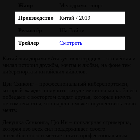
Жанр
Мелодрама, спорт
Производство
Китай / 2019
Режиссёр
Ша Вэйци
Трейлер
Смотреть
Китайская дорама «Атакуя твое сердце» – это лёгкая и
милая история дружбы, мечты и любви, на фоне тем
киберспорта и китайских айдолов.
Цзи Сянконг – профессиональный киберспортсмен,
который жаждет получить титул чемпиона мира. За его
победами с восторгом следят друзья, которые ничуть
не сомневаются, что парень сможет осуществить свою
мечту.
Девушка Сянконга, Цю Ин – популярная стримерша,
которая изо всех сил поддерживает своего
возлюбленного и мечтает стать профессиональным