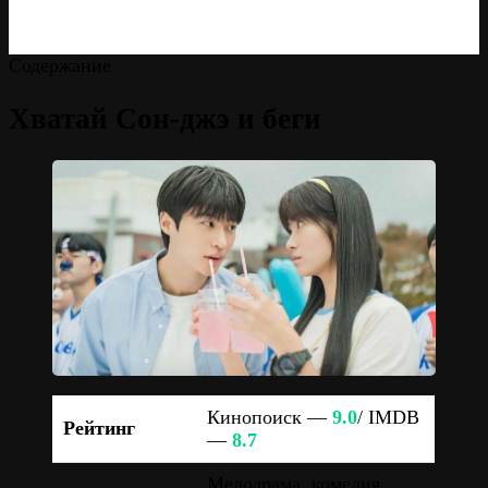
Содержание
Хватай Сон-джэ и беги
Кинопоиск —
9.0
/ IMDB
Рейтинг
—
8.7
Мелодрама, комедия,