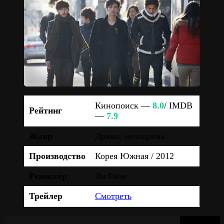
Кинопоиск —
8.0
/ IMDB
Рейтинг
—
7.9
Жанр
Драма, мелодрама
Производство
Корея Южная / 2012
Режиссёр
Ли Гвон
Трейлер
Смотреть