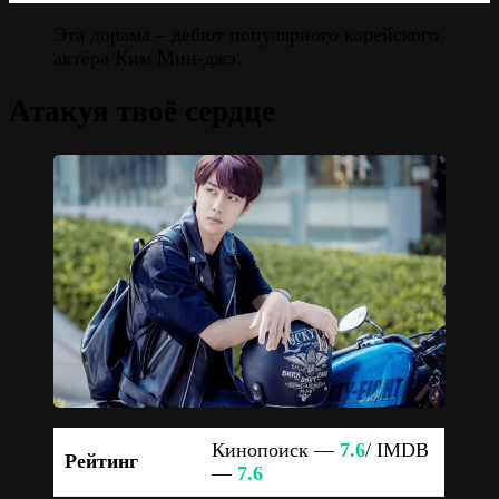
Эта дорама – дебют популярного корейского
актёра Ким Мин-джэ.
Атакуя твоё сердце
Кинопоиск —
7.6
/ IMDB
Рейтинг
—
7.6