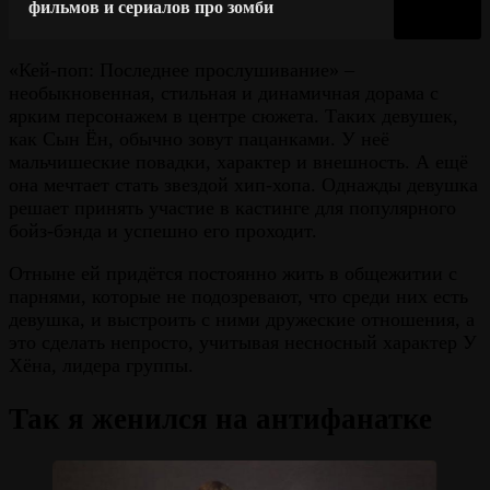
фильмов и сериалов про зомби
«Кей-поп: Последнее прослушивание» –
необыкновенная, стильная и динамичная дорама с
ярким персонажем в центре сюжета. Таких девушек,
как Сын Ён, обычно зовут пацанками. У неё
мальчишеские повадки, характер и внешность. А ещё
она мечтает стать звездой хип-хопа. Однажды девушка
решает принять участие в кастинге для популярного
бойз-бэнда и успешно его проходит.
Отныне ей придётся постоянно жить в общежитии с
парнями, которые не подозревают, что среди них есть
девушка, и выстроить с ними дружеские отношения, а
это сделать непросто, учитывая несносный характер У
Хёна, лидера группы.
Так я женился на антифанатке