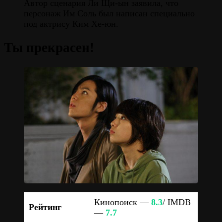
Автор сценария Ли Щи-ын заявила, что
персонаж Им Соль был написан специально
под актрису Ким Хе-юн.
Ты прекрасен!
Кинопоиск —
8.3
/ IMDB
Рейтинг
—
7.7