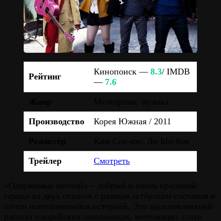
Кинопоиск —
8.3
/ IMDB
Рейтинг
—
7.6
Жанр
Мелодрама, музыка
Производство
Корея Южная / 2011
Режиссёр
Ким Сон-юн, Ли Ын-бок
Трейлер
Смотреть
«Одержимые мечтой» – добрый и очень красивый
сериал из двух сезонов с разным актёрским составом и
почти повторяющейся историей. Это вдохновляющий
рассказ о корейских школьниках, мечтающих стать