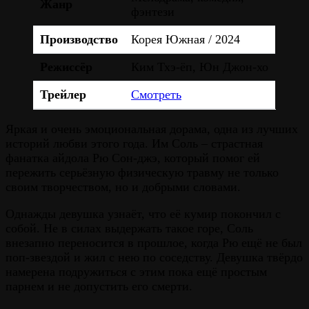
Жанр
фэнтези
Производство
Корея Южная / 2024
Режиссёр
Ким Тхэ-ёп, Юн Джон-хо
Трейлер
Смотреть
Яркая и очень эмоциональная дорама, одна из лучших
историй любви этого года. Им Соль – страстная
фанатка айдола Рю Сон-джэ, который помог ей
пережить серьёзную физическую травму не только
своим творчеством, но и добрыми словами.
Однажды девушка узнаёт, что её кумир покончил с
собой. Не в силах выдержать такое горе, Соль
внезапно переносится в прошлое, когда Рю ещё не был
поп-звездой и жил с нею по соседству. Девушка твёрдо
намерена подружиться с этим пока ещё простым
парнем и не допустить его смерти.