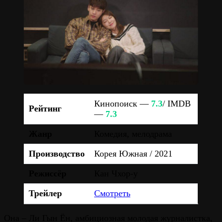
Кинопоиск —
7.3
/ IMDB
Рейтинг
—
7.3
Жанр
Комедия, мелодрама
Производство
Корея Южная / 2021
Режиссёр
Кан Чхор-у
Трейлер
Смотреть
Она – Ли Гын Ён, амбициозная молодая журналистка,