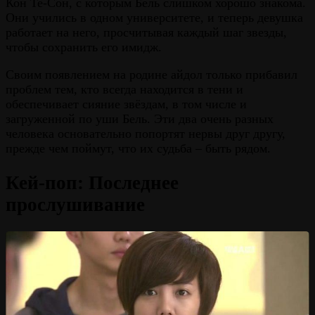
Кон Те-Сон, с которым Бель слишком хорошо знакома.
Они учились в одном университете, и теперь девушка
работает на него, просчитывая каждый шаг звезды,
чтобы сохранить его имидж.
Своим появлением на родине айдол только прибавил
проблем тем, кто всегда находится в тени и
обеспечивает сияние звёздам, в том числе и
загруженной по уши Бель. Эти два очень разных
человека основательно попортят нервы друг другу,
прежде чем поймут, что их судьба – быть рядом.
Кей-поп: Последнее
прослушивание