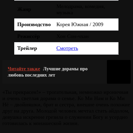
Мелодрама, комедия,
Жанр
музыка
Производство
Корея Южная / 2009
Режиссёр
Хон Сон-чхан
Трейлер
Смотреть
Читайте также
Лучшие дорамы про
любовь последних лет
«Ты прекрасен!» – трогательная, немножко ироничная
и очень светлая дорама о семье. Ко Ми Нам и Ко Ми
Нё – двойняшки, брат и сестра, внешне очень похожие
друг на друга. Молодой человек мечтал стать айдолом,
девушка искренне грезила о служении Богу и усердно
готовилась к монашеской жизни.