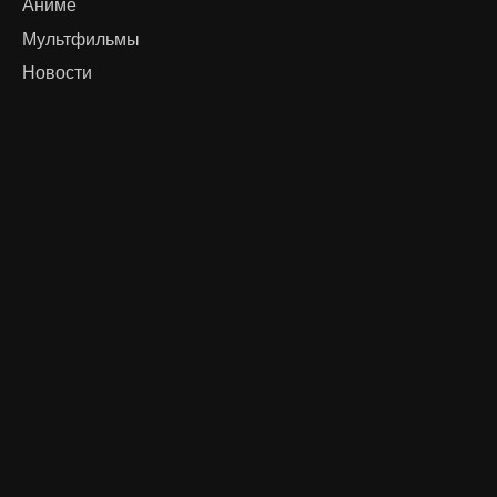
Аниме
Мультфильмы
Новости
Пользователям
О нас
Карта сайта
Вакансии
Контакты
Политика конфиденциальности
Пользовательское соглашение
Мы в соцсетях