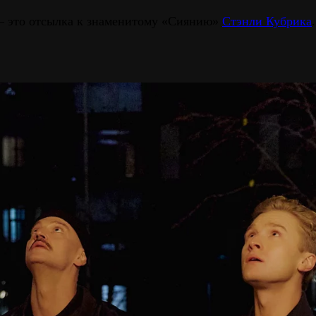
 – это отсылка к знаменитому «Сиянию»
Стэнли Кубрика
.