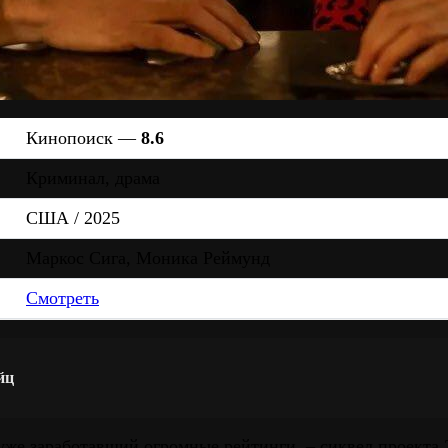
Кинопоиск —
8.6
Криминал, драма
США / 2025
Маркос Сига, Моника Реймунд
Смотреть
йц
уже заработавший огромные рейтинги, – сиквел проекта 