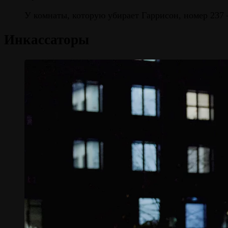
У комнаты, которую убирает Гаррисон, номер 237
Инкассаторы