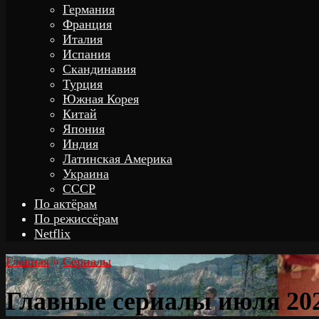
Германия
Франция
Италия
Испания
Скандинавия
Турция
Южная Корея
Китай
Япония
Индия
Латинская Америка
Украина
СССР
По актёрам
По режиссёрам
Netflix
Главная
»
Сериалы
Главные сериалы июля 202