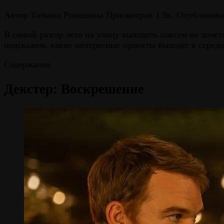
Автор
Татьяна Ромашина
Просмотров
1.9к.
Опубликова
В самый разгар лета на улицу выходить совсем не хоче
подскажем, какие интересные проекты выходят в середи
Содержание
Декстер: Воскрешение