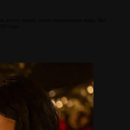
дов досуга людей, плохо переносящих жару. Мы
25 года.