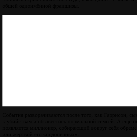
общей одноимённой франшизы.
События разворачиваются после того, как Гаррисон, сы
к убийствам и обзавестись нормальной семьёй. А ещё о
появляется миллионер, собирающий вокруг себя обреме
или жертвой его «подопечных».