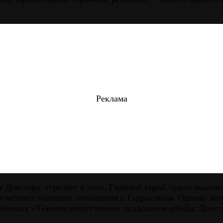
Реклама
н Декстера, стреляет в него. Главный герой чудом выжив
н мечтает наладить отношения с Гаррисоном. Однако лаз
нённых «Тёмным попутчиком» психопатов-убийц. Декстер