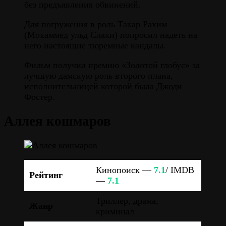
без предъявления обвинений.
Для погружения в роль Тахар Рахим
(Мохаммед ульд Слахи) попросил надеть на
него настоящие тюремные кандалы.
Фильм получил премию «Золотой глобус» за
лучшую дамскую роль второго плана,
исполнительницей которой была Джоди
Фостер.
Аллея кошмаров
Кинопоиск —
7.1
/ IMDB
Рейтинг
—
7.1
Триллер, драма,
Жанр
криминал