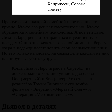
Хенриксен, Селоме
Эмнету
Практически в каждой семейной паре возникает
кризис. Кто-то его решает самостоятельно. Кто-то
обращается к семейным психологам. А вот эти двое,
Лиза и Ларс, решают отправиться в уединённую
поездку. Они отправляются в лесной домик на берегу
озера в надежде восстановить свои взаимоотношения.
Но это только на словах, на самом деле каждый из них
планирует … убить супруга!
Когда Лиза и Ларс играют в Скрэббл, на
доске можно отчетливо увидеть два слова —
Død (мертвый) и Snø (снег). Это отсылка
режиссёра Томми Виркола к его зомби-
фильмам «Операция «Мёртвый снег»» и
«Операция «Мёртвый снег 2»».
Дьявол в деталях