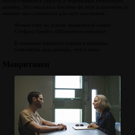
посчастливилось украсть у тюремщика небольшую
книжку. Это оказалось пособие по игре в шахматы, и
именно оно становится для него спасением.
Фильм снят на основе знаменитой книги
Стефана Цвейга «Шахматная новелла».
В книжном варианте партия в шахматы
появляется куда раньше, чем в кино.
Мавританец