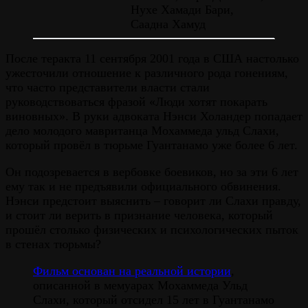
Нухе Хамади Бари,
Саадна Хамуд
После теракта 11 сентября 2001 года в США настолько
ужесточили отношение к различного рода гонениям,
что часто представители власти стали
руководствоваться фразой «Люди хотят покарать
виновных». В руки адвоката Нэнси Холандер попадает
дело молодого мавританца Мохаммеда ульд Слахи,
который провёл в тюрьме Гуантанамо уже более 6 лет.
Он подозревается в вербовке боевиков, но за эти 6 лет
ему так и не предъявили официального обвинения.
Нэнси предстоит выяснить – говорит ли Слахи правду,
и стоит ли верить в признание человека, который
прошёл столько физических и психологических пыток
в стенах тюрьмы?
Фильм основан на реальной истории
,
описанной в мемуарах Мохаммеда Ульд
Слахи, который отсидел 15 лет в Гуантанамо