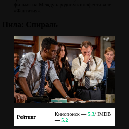
фильм» на Международном кинофестивале
«Фантазия».
Пила: Спираль
Кинопоиск —
5.3
/ IMDB
Рейтинг
—
5.2