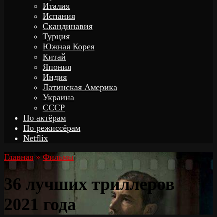
Италия
Испания
Скандинавия
Турция
Южная Корея
Китай
Япония
Индия
Латинская Америка
Украина
СССР
По актёрам
По режиссёрам
Netflix
Главная
»
Фильмы
36 лучших триллеров
2021 года