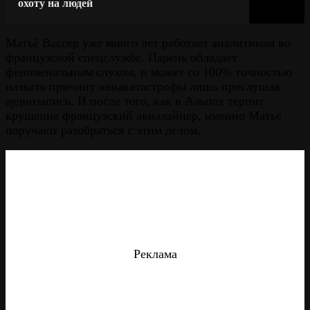
охоту на людей
Матьё Вассер уже много лет работает аналитиком во
французской спецслужбе. Парень обладает
феноменальным слухом, и может со 100% точностью
назвать причину авиакатастрофы лишь прослушав
аудиозапись. И после того, как в Альпах терпит
крушение французский авиалайнер, именно Матьё
поручают разобраться с этим делом.
Реклама