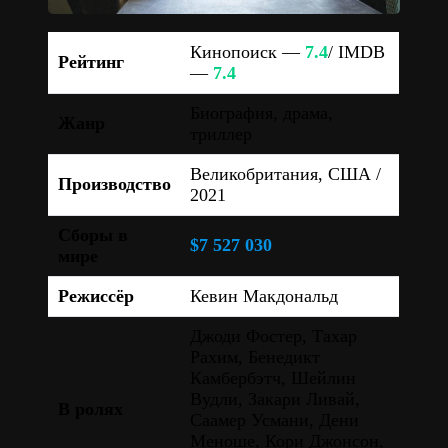
Кинопоиск —
7.4
/ IMDB
Рейтинг
—
7.4
Биография, драма,
Жанр
триллер
Великобритания, США /
Производство
2021
Сборы в
$7 527 030
мире
Режиссёр
Кевин Макдональд
Джоди Фостер, Тахар
Рахим, Бенедикт
Камбербэтч, Шейлин
Вудли, Закари Ливай,
В ролях
Саамер Усмани, Дени
Меноше, Кори Джонсон,