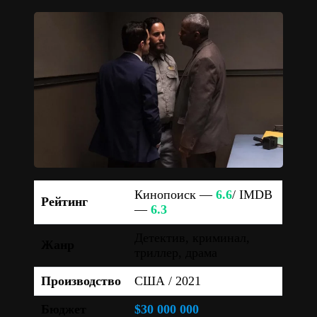
Кинопоиск —
6.6
/ IMDB
Рейтинг
—
6.3
Детектив, криминал,
Жанр
триллер, драма
Производство
США / 2021
Бюджет
$30 000 000