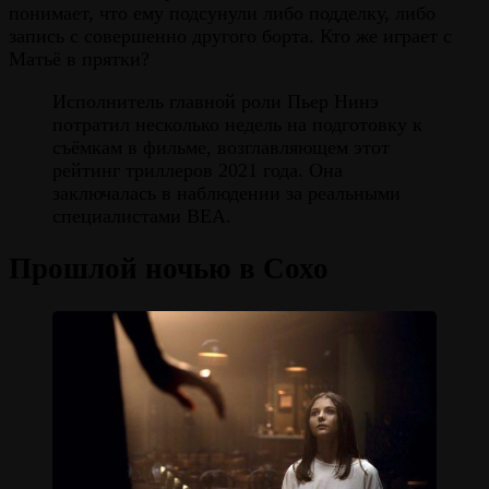
понимает, что ему подсунули либо подделку, либо
запись с совершенно другого борта. Кто же играет с
Матьё в прятки?
Исполнитель главной роли Пьер Нинэ
потратил несколько недель на подготовку к
съёмкам в фильме, возглавляющем этот
рейтинг триллеров 2021 года. Она
заключалась в наблюдении за реальными
специалистами BEA.
Прошлой ночью в Сохо