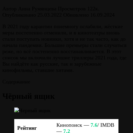
Автор
Анна Румянцева
Просмотров
122к.
Опубликовано
25.03.2022
Обновлено
16.09.2024
В 2021 году карантин понемногу ослабили, жёсткие
меры постепенно отменили, и в кинотеатры вновь
стали поступать новинки, хотя и не так часто, как до
начала пандемии. Большие премьеры стали случаться
реже, но всё постепенно восстанавливается. В этот
список мы включили лучшие триллеры 2021 года, где
Вы найдёте как русские, так и зарубежные
кинофильмы, ставшие хитами.
Содержание
Чёрный ящик
Кинопоиск —
7.6
/ IMDB
Рейтинг
—
7.2