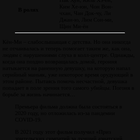
Ким Хе-юн, Чон Вон-
В ролях
чхан, Чан Док-чу, Ли
Джан-ю, Лим Сон-ми,
Щин Ми-ён
Кён-Ми – слабослышащая с детства. Но она никогда
не отчаивалась и теперь помогает таким же, как она,
людям с нарушениями слуха в колл-центре. Однажды,
когда она поздно возвращалась домой, героиня
натыкается на раненную девушку, на которую напал
серийный маньяк, уже некоторое время орудующий в
этом районе. Пытаясь помочь несчастной, девушка
попадает в поле зрения того самого убийцы. Погоня в
борьбе за жизнь начинается…
Премьера фильма должна была состояться в
2020 году, но отложилась из-за пандемии
COVID-19.
В 2021 году этот фильм получил «Приз
зрительских симпатий за лучший азиатский