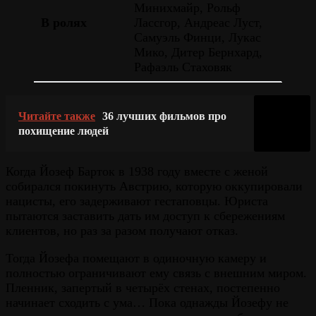
Минихмайр, Рольф
В ролях
Лассгор, Андреас Луст,
Самуэль Финци, Лукас
Мико, Дитер Бернхард,
Рафаэль Стаховяк
Читайте также
36 лучших фильмов про
похищение людей
Когда Йозеф Барток в 1938 году вместе с женой
собирался покинуть Австрию, которую оккупировали
нацисты, его задерживают гестаповцы. Юриста
пытаются заставить дать им доступ к сбережениям
клиентов, но раз за разом получают отказ.
Тогда Йозефа помещают в одиночную камеру и
полностью ограничивают ему связь с внешним миром.
Пленник, запертый в четырёх стенах, постепенно
начинает сходить с ума… Пока однажды Йозефу не