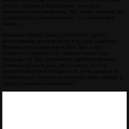
легенду полиции в Калифорнии, о котором
наслышаны даже юные копы. Вот только история, из-
за которой он стал так известен – со «скелетами в
шкафу».
Успешная карьера Дика рухнула после одного
расследования, которое он так и не смог завершить.
Помимо этого пострадали и брак Джо, и его
психическое здоровье. Но прошлое может стать
будущим, что Дик понимает на собственном опыте.
Взявшись за новое дело, он понимает, что эти
преступления очень похожи на те, из-за которых он
лишился всего. Удастся ли детективу найти убийцу и
обрести душевное спокойствие?