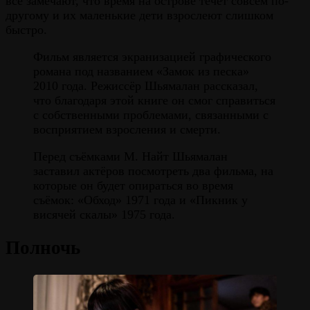
все замечают, что время на острове течёт совсем по-
другому и их маленькие дети взрослеют слишком
быстро.
Фильм является экранизацией графического
романа под названием «Замок из песка»
2010 года. Режиссёр Шьямалан рассказал,
что благодаря этой книге он смог справиться
с собственными проблемами, связанными с
восприятием взросления и смерти.
Перед съёмками М. Найт Шьямалан
заставил актёров посмотреть два фильма, на
которые он будет опираться во время
съёмок: «Обход» 1971 года и «Пикник у
висячей скалы» 1975 года.
Полночь