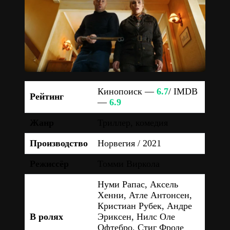
Кинопоиск —
6.7
/ IMDB
Рейтинг
—
6.9
Жанр
Триллер, комедия
Производство
Норвегия / 2021
Режиссёр
Томми Виркола
Нуми Рапас, Аксель
Хенни, Атле Антонсен,
Кристиан Рубек, Андре
В ролях
Эриксен, Нилс Оле
Офтебро, Стиг Фроде