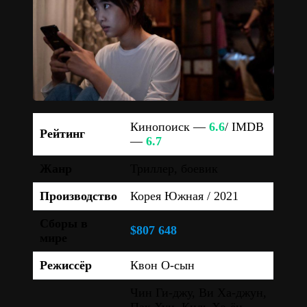
Кинопоиск —
6.6
/ IMDB
Рейтинг
—
6.7
Жанр
Триллер, боевик
Производство
Корея Южная / 2021
Сборы в
$807 648
мире
Режиссёр
Квон О-сын
Чин Ги-джу, Ви Ха-джун,
Пак Хун, Киль Хэ-ён,