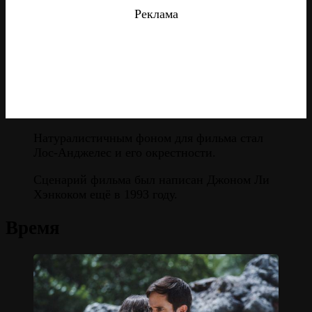
Реклама
Натуралистичным фоном для фильма стал
Лос-Анджелес и его окрестности.
Сценарий фильма был написан Джоном Ли
Хэнкоком ещё в 1993 году.
Время