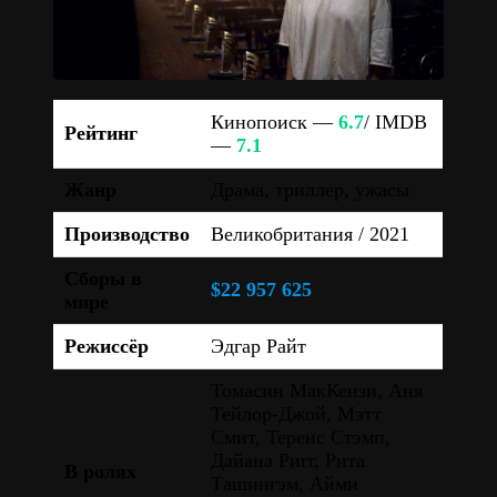
Кинопоиск —
6.7
/ IMDB
Рейтинг
—
7.1
Жанр
Драма, триллер, ужасы
Производство
Великобритания / 2021
Сборы в
$22 957 625
мире
Режиссёр
Эдгар Райт
Томасин МакКензи, Аня
Тейлор-Джой, Мэтт
Смит, Теренс Стэмп,
Дайана Ригг, Рита
В ролях
Ташингэм, Айми