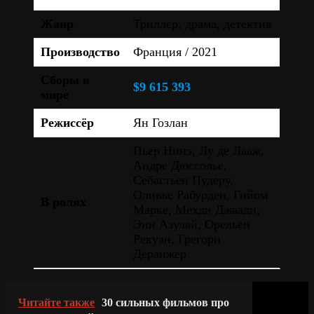
Жанр
Триллер, драма, детектив
Производство
Франция / 2021
Сборы в
$9 615 393
мире
Режиссёр
Ян Гозлан
Пьер Нинэ, Лу де Лааж,
Андре Дюссолье,
Себастьен Пудеру,
Оливье Рабурден, Гийом
В ролях
Марке, Мехди Джаади,
Энн Азулай, Орельен
Рекуан, Грегори
Деранжер
Читайте также
30 сильных фильмов про