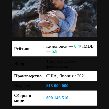
Кинопоиск —
6.4
/ IMDB
Рейтинг
—
5.8
Триллер, драма,
Жанр
фантастика
Производство
США, Япония / 2021
Бюджет
$18 000 000
Сборы в
$90 146 510
мире