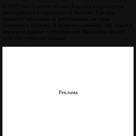
В 1939 году Стэнтон «Стэн» Карлайл устраивается
разнорабочим в передвижной балаган. Там ему
нравится наблюдать за работниками, которые
развлекают публику, и скоро он понимает, что людей в
основном дурачат и обманывают. Но почему бы нет,
если это приносит деньги?
Реклама