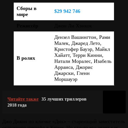
Сборы в
$29 942 746
мире
Режиссёр
Джон Ли Хэнкок
Дензел Вашингтон, Рами
Малек, Джаред Лето,
Кристофер Бауэр, Майкл
Хайатт, Терри Кинни,
В ролях
Натали Моралес, Изабель
Арраиса, Джорис
Джарски, Гленн
Моршауэр
Читайте также
35 лучших триллеров
2018 года
Джо Дикон по кличке «Дик» – стареющий заместитель
окружного шерифа в Керне. Но кто-то его знает как