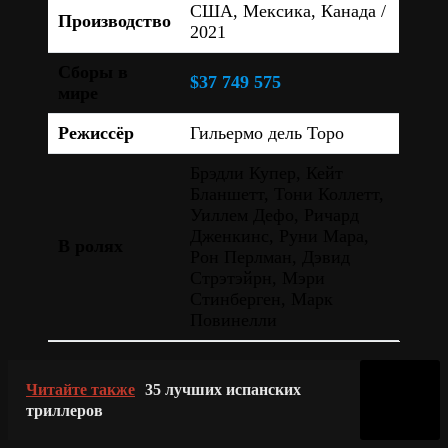
США, Мексика, Канада /
Производство
2021
Сборы в
$37 749 575
мире
Режиссёр
Гильермо дель Торо
Брэдли Купер, Кейт
Бланшетт, Тони Коллетт,
Уиллем Дефо, Ричард
Дженкинс, Руни Мара,
В ролях
Рон Перлман, Дэвид
Стрэтэйрн, Мэри
Стинберген, Марк
Повинелли
Читайте также
35 лучших испанских
триллеров