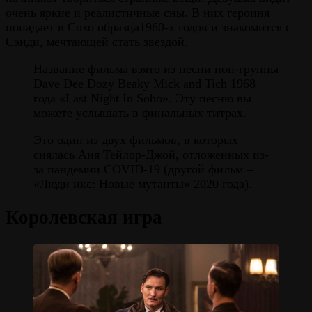
очень яркие и реалистичные сны. В них героиня
попадает в Сохо образца1960-х годов и знакомится с
Сэнди, мечтающей стать звездой.
Название фильма взято из песни поп-группы
Dave Dee Dozy Beaky Mick and Tich 1968
года «Last Night In Soho». Эту песню вы
можете услышать в финальных титрах.
Это один из двух фильмов, в которых
снялась Аня Тейлор-Джой, отложенных из-
за пандемии COVID-19 (другой фильм –
«Люди икс: Новые мутанты» 2020 года).
Королевская игра