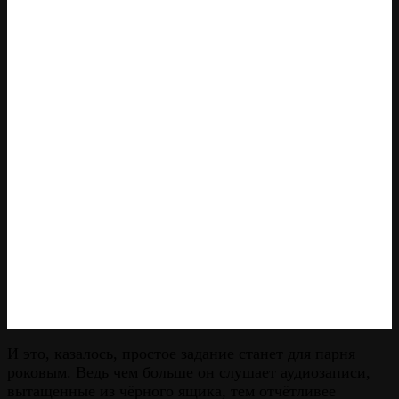
И это, казалось, простое задание станет для парня
роковым. Ведь чем больше он слушает аудиозаписи,
вытащенные из чёрного ящика, тем отчётливее