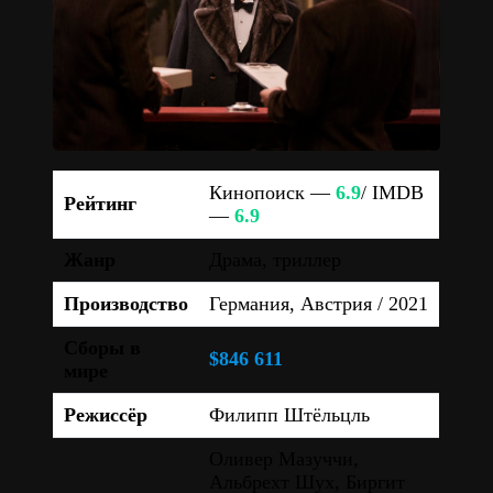
Кинопоиск —
6.9
/ IMDB
Рейтинг
—
6.9
Жанр
Драма, триллер
Производство
Германия, Австрия / 2021
Сборы в
$846 611
мире
Режиссёр
Филипп Штёльцль
Оливер Мазуччи,
Альбрехт Шух, Биргит