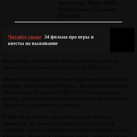
Кассеттари, Колин Мейс,
Майкл Аджао, Сюннёве
Карльсен
Читайте также
34 фильма про игры и
квесты на выживание
Безусловно, этот фильм можно назвать одним из
лучших фантастических триллеров 2021 года.
Много лет назад мать Элоизы трагически погибла и
девушку воспитывала бабушка. Может быть поэтому
Элоиза была без ума от 1960-х? После окончания
школы, девушка поступает в престижный институт в
Лондоне и переезжает в столицу.
Учёба ей нравится, сверстники с ней хорошо
общаются, но Элоиза всё равно чувствует себя
одинокой. А после переезда на новую квартиру с ней
начинают твориться странные вещи. Девушка видит