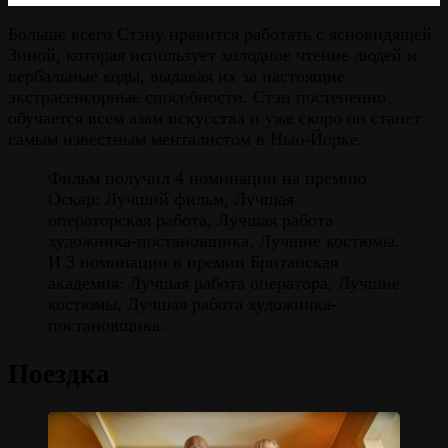
Больше всего Стэну нравится работать с ясновидящей
Зиной, которая использует холодное чтение людей и
вербальные коды, выдавая их за настоящие
экстрасенсорные способности. Стэн постепенно
обучается всем азам искусства и уже скоро он станет
самым известным менталистом в Нью-Йорке.
Фильм получил 4 номинации на премию
Оскар: Лучший фильм, Лучшая
операторская работа, Лучшая работа
художника-постановщика, Лучшие костюмы.
И 3 номинации в премии Британская
академия: Лучшая работа оператора, Лучшие
костюмы, Лучшая работа художника-
постановщика.
Поездка