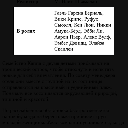
Режиссёр
М. Найт Шьямалан
Гаэль Гарсиа Берналь,
Вики Крипс, Руфус
Сьюэлл, Кен Люн, Никки
В ролях
Амука-Бёрд, Эбби Ли,
Аарон Пьер, Алекс Вулф,
Эмбет Дэвидц, Элайза
Сканлен
Семейство Каппа с двумя детьми прибывают на
тропический остров, чтобы отдохнуть и испытать
новые для себя впечатления. По совету менеджера
отеля они вместе с группой из их гостиницы
отправляются на красочный и уединённый пляж.
Поначалу все восхищаются окружающей природой,
тишиной и красотой.
Но расслабленная обстановка быстро сменяется
паникой, когда на берег пляжа прибивает труп
молодой женщины. Ужас компании усиливается, когда