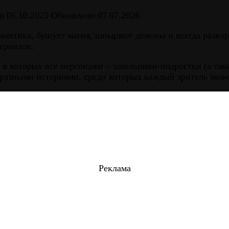
о
06.10.2025
Обновлено
07.07.2026
омантика, бушует магия, шныряют демоны и всегда разво
ериалов.
в которых все персонажи – школьники-подростки (а таки
разными историями, среди которых каждый зритель может
Реклама