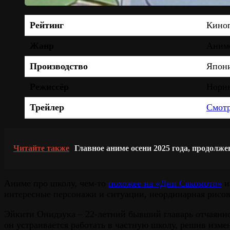
Рейтинг
Кино
Жанр
Аниме
Производство
Япони
Режиссёр
Норию
Трейлер
Смотр
Читайте также
Главное аниме осени 2025 года, продолж
Аниме про школу, чем-то
похожее на «Дни Сакомото»
и
интересные персонажи и ситуации, неординарная рисов
Эйкити Онидзука – 22-летний бывший главарь отчаян
он устраивается работать в частную школу, решив из