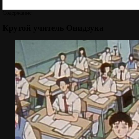
Содержание
Крутой учитель Онидзука