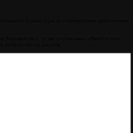
рачиваются бурные страсти и невероятные приключения
х большинство), но мы постарались собрать в один
 выбрать что-то для себя.