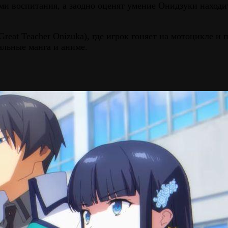
ми воспитания, а заодно оценят умение Онидзуки наход
eat Teacher Onizuka), где игрок гоняет на мотоцикле и
альные манга и аниме.