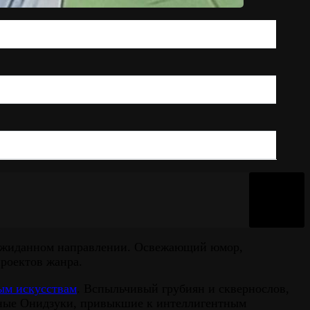
ожиданном направлении. Освежающий юмор,
роектов жанра.
ым искусствам
. Вспыльчивый грубиян и сквернослов,
ечные Онидзуки, привыкшие к интеллигентным