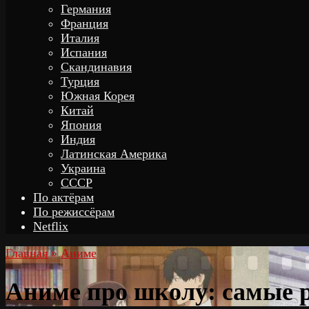
Германия
Франция
Италия
Испания
Скандинавия
Турция
Южная Корея
Китай
Япония
Индия
Латинская Америка
Украина
СССР
По актёрам
По режиссёрам
Netflix
Главная
»
Аниме
Аниме про школу: самые 