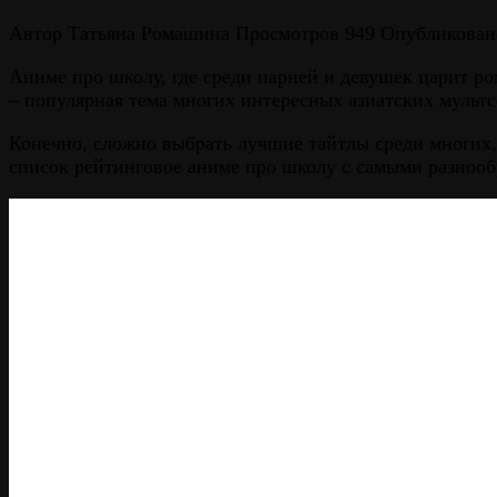
Автор
Татьяна Ромашина
Просмотров
949
Опубликован
Аниме про школу, где среди парней и девушек царит р
– популярная тема многих интересных азиатских мультс
Конечно, сложно выбрать лучшие тайтлы среди многих, 
список рейтинговое аниме про школу с самыми разнооб