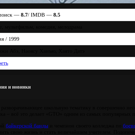
поиск —
8.7
/ IMDB —
8.5
, мультфильм, комедия, мелодрама
я / 1999
ки Абэ, Наоясу Ханъю, Хаято Датэ
еть
ения и новинки
 разворачивающее школьную тематику в совершенно не
ка – всё это делает «GTO» одним из самых популярных п
ной
байкерской банды
и чемпион своего колледжа по
боев
менить свою жизнь и стать величайшим учителем. Подоп