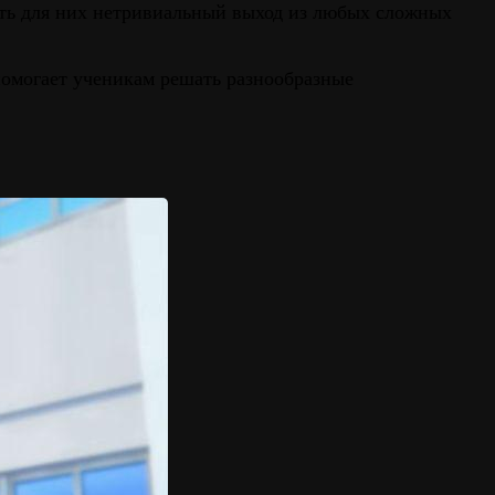
ить для них нетривиальный выход из любых сложных
 помогает ученикам решать разнообразные