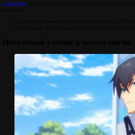
педагогам
, будут ошеломлены его радикальными метода
ситуаций.
Одноимённая компьютерная фанатская игра GTO (Gr
проблемы, в Японии даже популярнее, чем оригин
Непутёвый ученик в школе магии