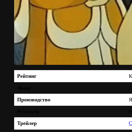
Рейтинг
К
Жанр
А
Производство
Я
Режиссёр
К
Трейлер
С