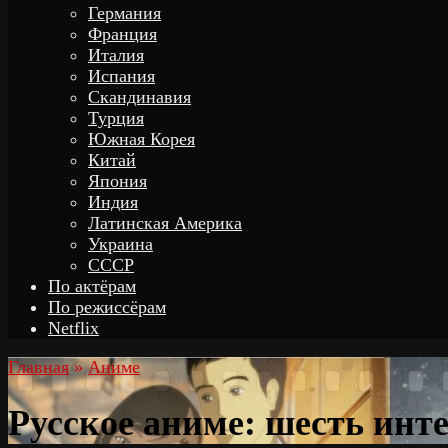
Германия
Франция
Италия
Испания
Скандинавия
Турция
Южная Корея
Китай
Япония
Индия
Латинская Америка
Украина
СССР
По актёрам
По режиссёрам
Netflix
Главная
»
Аниме
Русское аниме: шесть инт