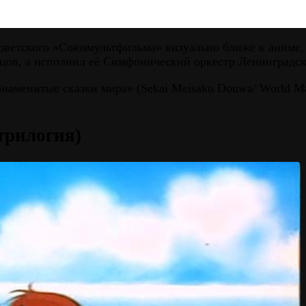
 советского «Союзмультфильма» визуально ближе к аним
цов, а исполнил её Симфонический оркестр Ленинградс
аменитые сказки мира» (Sekai Meisaku Douwa/ World Maste
трилогия)