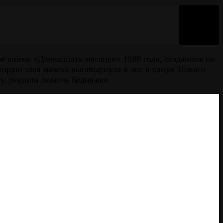
 аниме «Двенадцать месяцев» 1980 года, созданное по
торую злая мачеха вышвырнула в лес в канун Нового
ту, решили помочь бедняжке.