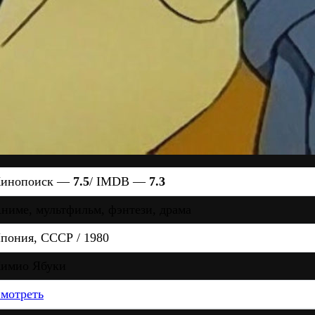
инопоиск —
7.5
/ IMDB —
7.3
ниме, мультфильм, фэнтези, драма
пония, СССР / 1980
имио Ябуки
мотреть