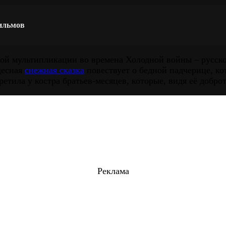
ильмов
ой мультипликации во времена Холодной войны – русское
десная
снежная сказка
повествует о бедной падчерице, ко
етила у костра братьев-месяцев, которые, видя её добро
Реклама