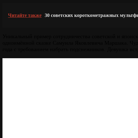
Читайте также
30 советских короткометражных мультф
Уникальный пример сотрудничества советской и японск
одноимённой сказке Самуила Яковлевича Маршака. Чу
года с требованием набрать подснежников. Девушка встр