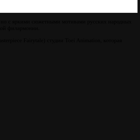
е, но с яркими сюжетными мотивами русских народных
кой филармонии.
rpiece Fairytale) студии Toei Animation, которая