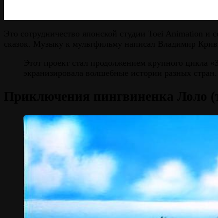
Это сотрудничество японской студии Toei Animation и
сказок. Музыку к мультфильму написал Владимир Крив
Этот проект стал продолжением крупного цикла «Зн
экранизировала волшебные истории разных стран.
Приключения пингвиненка Лоло (