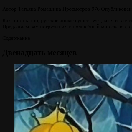
Автор
Татьяна Ромашина
Просмотров
976
Опубликован
Как ни странно, русское аниме существует, хотя и в о
Предлагаем вам погрузиться в волшебный мир сказок, 
Содержание
Двенадцать месяцев