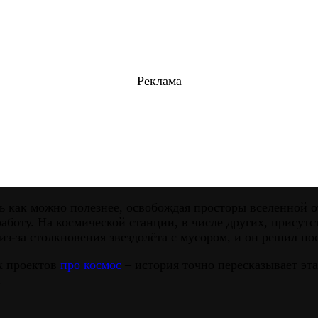
Реклама
ь как можно полезнее, освобождая просторы вселенной о
аботу. На космической станции, в числе других, прису
 из-за столкновения звездолёта с мусором, и он решил по
х проектов
про космос
– история точно пересказывает эт
.