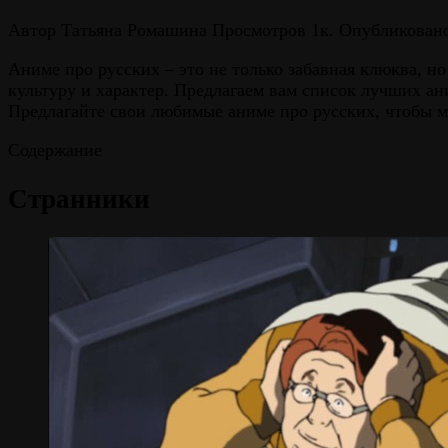
Автор
Татьяна Ромашина
Просмотров
1к.
Опубликован
Аниме про русских – это не только забавная клюква, 
культуру и характер. Предлагаем вам список лучших ан
Предлагайте свои любимые аниме про русских, чтобы м
Содержание
Странники