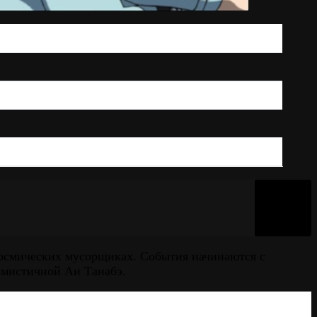
 космических мусорщиках. События начинаются с
имистичной Аи Танабэ.