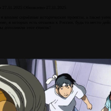
о
27.11.2025
Обновлено
27.11.2025
но и вполне серьёзные исторические проекты, а также у
име, в которых есть отсылки к России, будь то место де
ы дополнили этот список!