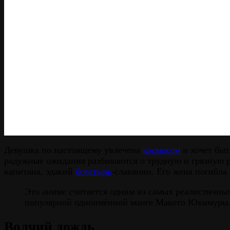
Девушка по настоящему увлечена
космосом
и хочет быт
радужные ожидания разбиваются о трудную и грязную р
капитана, эдакий
богатырь
-славянин. Его жена погибла
Это аниме считается одним из самых реалистичны
популярной одноимённой манге Макото Юкимуры
Волчий дождь