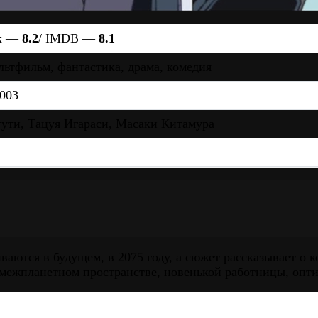
к —
8.2
/ IMDB —
8.1
льтфильм, фантастика, драма, комедия
2003
гути, Тацуя Игараси, Масаки Китамура
иваются в будущем, в 2075 году, а сюжет рассказывает о
 межпланетном пространстве, новенькой работницы, опт