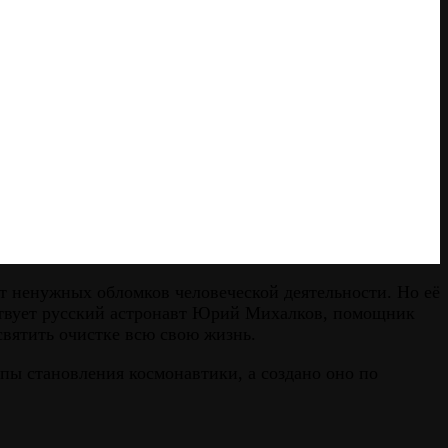
т ненужных обломков человеческой деятельности. Но её
тствует русский астронавт Юрий Михалков, помощник
святить очистке всю свою жизнь.
апы становления космонавтики, а создано оно по