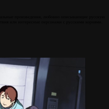
никальные произведения, любовно описывающие русскую
йствия или интересные персонажи с русскими корнями.