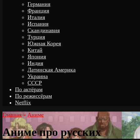
Германия
Франция
Италия
Испания
Скандинавия
Турция
Южная Корея
Китай
Япония
Индия
Латинская Америка
Украина
СССР
По актёрам
По режиссёрам
Netflix
Главная
»
Аниме
Аниме про русских