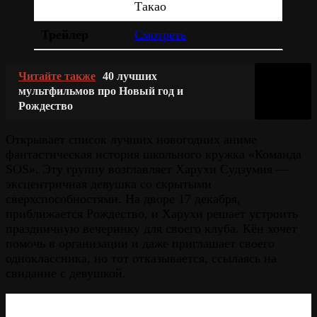
Такао
Трейлер
Смотреть
Читайте также
40 лучших
мультфильмов про Новый год и
Рождество
Открывает список лучших новогодних аниме
фантастическая история школьного кружка «Команда
SOS». Эту группу возглавляет Харухи Судзумия —
эксцентричная девушка со скрытыми
сверхспособностями. На дворе 17 декабря,
приближается Рождество, и Харухи решает устроить
праздничную вечеринку для своего клуба. Кён хочет
помочь в организации и даже приглашает своего
одноклассника, но тот отказывается, ссылаясь на
свидание с девушкой.