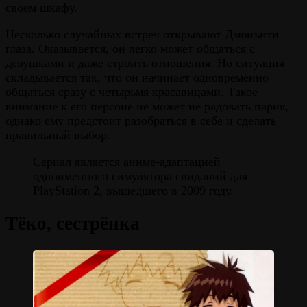
своем шкафу.
Несколько случайных встреч открывают Дзюнъити
глаза. Оказывается, он легко может общаться с
девушками и даже строить отношения. Но ситуация
складывается так, что он начинает одновременно
общаться сразу с четырьмя красавицами. Такое
внимание к его персоне не может не радовать парня,
однако ему предстоит разобраться в себе и сделать
правильный выбор.
Сериал является аниме-адаптацией
одноименного симулятора свиданий для
PlayStation 2, вышедшего в 2009 году.
Тёко, сестрёнка