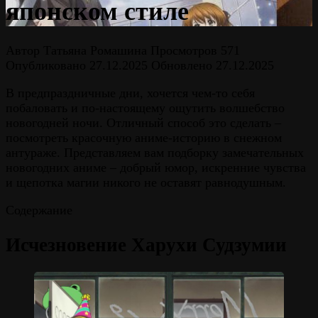
японском стиле
Автор
Татьяна Ромашина
Просмотров
571
Опубликовано
27.12.2025
Обновлено
27.12.2025
В предпраздничные дни, хочется чем-то себя
побаловать и по-настоящему ощутить волшебство
новогодней ночи. Отличный способ это сделать –
посмотреть красочную аниме-историю в снежном
антураже. Представляем вам подборку замечательных
новогодних аниме – добрый юмор, искренние чувства
и щепотка магии никого не оставят равнодушным.
Содержание
Исчезновение Харухи Судзумии