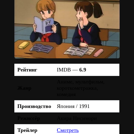
Рейтинг
IMDB —
6.9
Аниме, мультфильм,
Жанр
короткометражка,
комедия
Производство
Япония / 1991
Режиссёр
Акира Нисимори
Трейлер
Смотреть