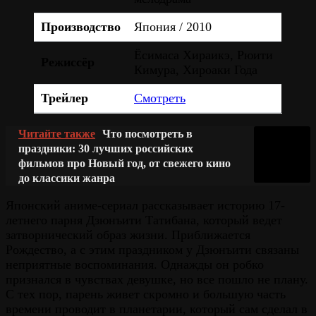
Производство
Япония / 2010
Ёсимаса Хираикэ, Рюити
Режиссёр
Кимура, Хироаки Года
Трейлер
Смотреть
Читайте также
Что посмотреть в
праздники: 30 лучших российских
фильмов про Новый год, от свежего кино
до классики жанра
Японский аниме-сериал рассказывает историю 17-
летнего парня Дзюнъити Татибана, который ведет
затворнический образ жизни. Приближается
Рождество, а с этим праздником у Дзюнъити связаны
неприятные воспоминания. Однажды он робко
признался в чувствах девушке, но все пошло не плану.
С тех пор, парень живет скромно и большую часть
времени проводит в планетарии, который сам сделал в