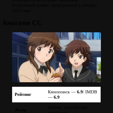
визуальный роман, выпущенный в декабре
2011 года.
Амагами СС
Кинопоиск —
6.9
/ IMDB
Рейтинг
—
6.9
Аниме, мультфильм,
Жанр
мелодрама