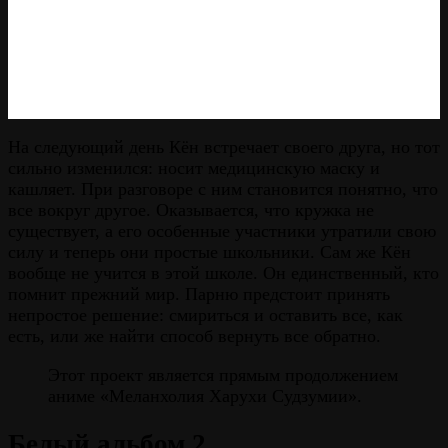
На следующий день Кён встречает своего друга, но тот
сильно изменился: носит медицинскую маску и
кашляет. При разговоре с ним становится понятно, что
все вокруг другое. Оказывается, что кружка не
существует, а его особенные участники утратили свою
силу и теперь они простые школьники. Сам же Кён
вообще не учится в этой школе. Он единственный, кто
помнит прежний мир. Парню предстоит принять
непростое решение: смириться и оставить все, как
есть, или же найти способ вернуть все обратно.
Этот проект является прямым продолжением
аниме «Меланхолия Харухи Судзумии».
Белый альбом 2