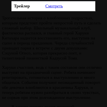
Трейлер
Смотреть
Трогательная история о влюбленных подростках,
которым предстоит пройти непростой путь и сделать
сложный выбор. Школьный музыкальный клуб,
фактически распался, и главный герой Харуки
Китахара надеется восстановить его, выступив на
сцене в период праздников. Череда случайностей
приводит парня к встрече с двумя девушками:
Сэцуной Огисо, которая прекрасно поет, и
талантливой пианисткой Кадзусой Тома.
Харуки счастлив, ведь с таким составом они отлично
выступят на праздничной сцене. Ребята начинают
репетировать, готовиться к выступлению и много
общаться. События получают неожиданный поворот:
обе девочки влюбляются в красавчика Харуки, и
теперь ребятам нужно разобраться в своих чувствах,
не сорвав при этом долгожданное выступление.
В основе сюжета лежит японский