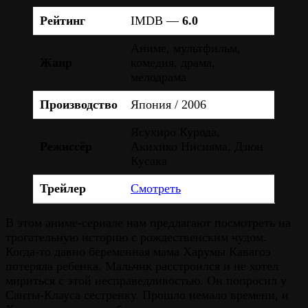
Рейтинг
IMDB —
6.0
Аниме, мультфильм,
Жанр
комедия, драма,
мелодрама
Производство
Япония / 2006
Ясухиро Курода,
Режиссёр
Акихико Нисияма, Дзюн
Кусака
Трейлер
Смотреть
В этом аниме-сериале нам предлагают посмотреть на
трогательную историю с рождественским чудом.
Когда-то давно беременная мама Харумы Кавагоэ
потеряла ребенка. Мальчик расстроился и не хотел
мириться с этой несправедливостью. Он попросил у
Санты-Клауса сестренку. Прошло немало времени, и