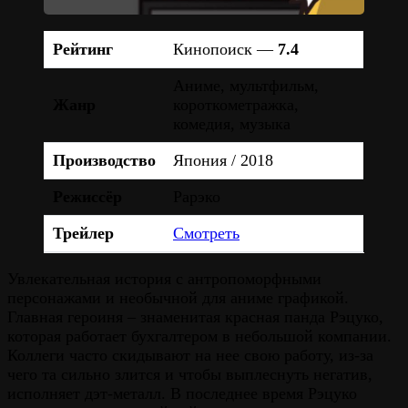
Рейтинг
Кинопоиск —
7.4
Аниме, мультфильм,
Жанр
короткометражка,
комедия, музыка
Производство
Япония / 2018
Режиссёр
Рарэко
Трейлер
Смотреть
Увлекательная история с антропоморфными
персонажами и необычной для аниме графикой.
Главная героиня – знаменитая красная панда Рэцуко,
которая работает бухгалтером в небольшой компании.
Коллеги часто скидывают на нее свою работу, из-за
чего та сильно злится и чтобы выплеснуть негатив,
исполняет дэт-металл. В последнее время Рэцуко