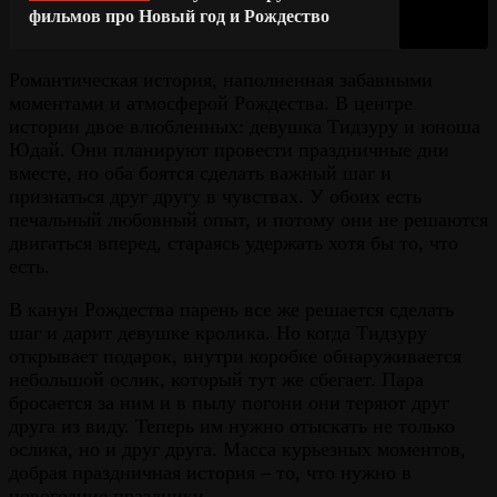
фильмов про Новый год и Рождество
Романтическая история, наполненная забавными
моментами и атмосферой Рождества. В центре
истории двое влюбленных: девушка Тидзуру и юноша
Юдай. Они планируют провести праздничные дни
вместе, но оба боятся сделать важный шаг и
признаться друг другу в чувствах. У обоих есть
печальный любовный опыт, и потому они не решаются
двигаться вперед, стараясь удержать хотя бы то, что
есть.
В канун Рождества парень все же решается сделать
шаг и дарит девушке кролика. Но когда Тидзуру
открывает подарок, внутри коробке обнаруживается
небольшой ослик, который тут же сбегает. Пара
бросается за ним и в пылу погони они теряют друг
друга из виду. Теперь им нужно отыскать не только
ослика, но и друг друга. Масса курьезных моментов,
добрая праздничная история – то, что нужно в
новогодние праздники.