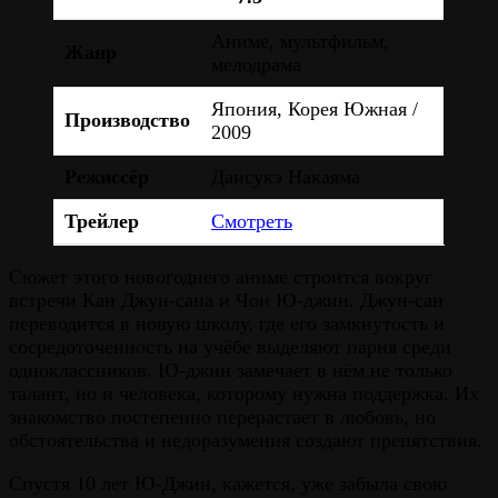
Аниме, мультфильм,
Жанр
мелодрама
Япония, Корея Южная /
Производство
2009
Режиссёр
Даисукэ Накаяма
Трейлер
Смотреть
Сюжет этого новогоднего аниме строится вокруг
встречи Кан Джун-сана и Чон Ю-джин. Джун-сан
переводится в новую школу, где его замкнутость и
сосредоточенность на учёбе выделяют парня среди
одноклассников. Ю-джин замечает в нём не только
талант, но и человека, которому нужна поддержка. Их
знакомство постепенно перерастает в любовь, но
обстоятельства и недоразумения создают препятствия.
Спустя 10 лет Ю-Джин, кажется, уже забыла свою