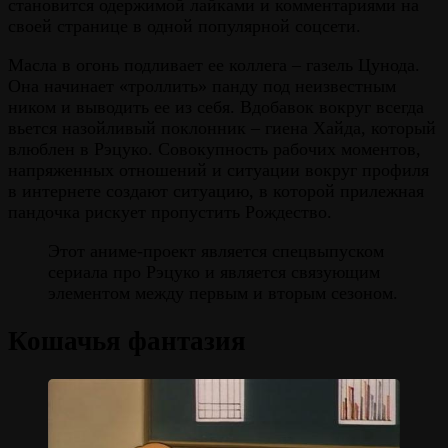
становится одержимой лайками и комментариями на
своей странице в одной популярной соцсети.
Масла в огонь подливает ее коллега – газель Цунода.
Она начинает «троллить» панду под неизвестным
ником и выводить ее из себя. Вдобавок вокруг всегда
вьется назойливый поклонник – гиена Хайда, который
влюблен в Рэцуко. Совокупность рабочих моментов,
напряженных отношений и ситуации вокруг профиля
в интернете создают ситуацию, в которой прилежная
пандочка рискует пропустить Рождество.
Этот аниме-проект является спецвыпуском
сериала про Рэцуко и является связующим
элементом между первым и вторым сезоном.
Кошачья фантазия