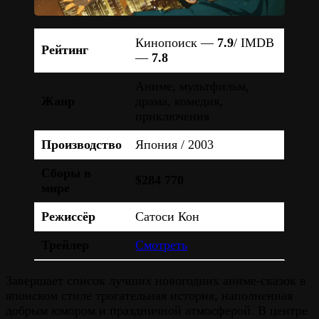
Кинопоиск —
7.9
/ IMDB
Рейтинг
—
7.8
Аниме, мультфильм,
Жанр
драма, комедия,
приключения
Производство
Япония / 2003
Сборы в
$284 770
мире
Режиссёр
Сатоси Кон
Трейлер
Смотреть
Завершает список лучших новогодних аниме-сказок в
японском стиле трогательная история, наполненная
добрым юмором и праздничной атмосферой. В центре