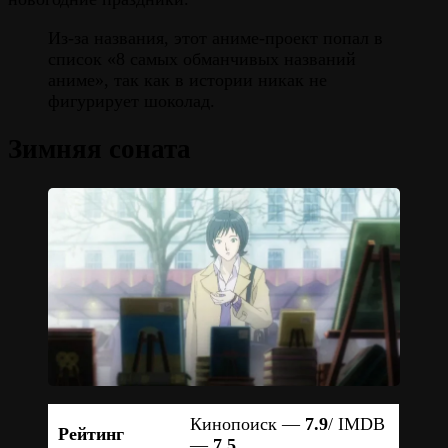
Из-за названия, этот аниме-проект попал в
список «8 самых обманчивых названий
аниме», так как в истории никак не
фигурирует шоколад.
Зимняя соната
Кинопоиск —
7.9
/ IMDB
Рейтинг
—
7.5