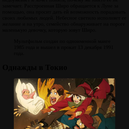
замечает. Расстроенная Широ обращается к Луне за
помощью, она просит дать ей возможность порадовать
своих любимых людей. Небесное светило исполняет ее
желание и на утро, семейство обнаруживает на пороге
маленькую девочку, которую зовут Широ.
Мультфильм создан по одноименной манге
1985 года и вышел в прокат 13 декабря 1991
года.
Однажды в Токио