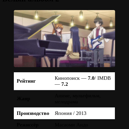
Кинопоиск —
7.0
/ IMDB
Рейтинг
—
7.2
Аниме, мультфильм,
Жанр
мелодрама
Производство
Япония / 2013
Режиссёр
Масаоми Андо