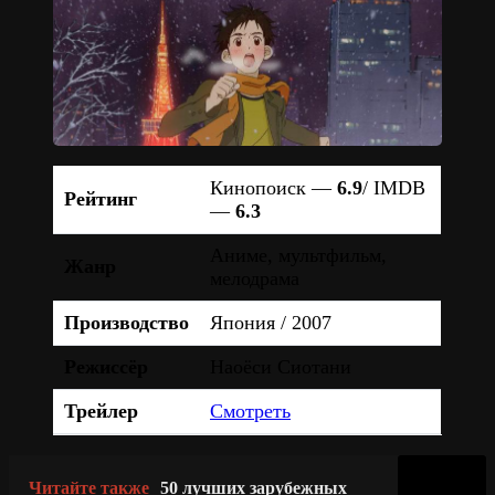
Кинопоиск —
6.9
/ IMDB
Рейтинг
—
6.3
Аниме, мультфильм,
Жанр
мелодрама
Производство
Япония / 2007
Режиссёр
Наоёси Сиотани
Трейлер
Смотреть
Читайте также
50 лучших зарубежных