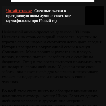
Читайте также
Снежные сказки в
праздничную ночь: лучшие советские
мультфильмы про Новый год
Небольшой аниме-проект из далекого 1991 года.
Несмотря на столь солидный «возраст», мультик не
утратил своего шарма и смотрится легко даже сегодня.
История вращается вокруг одной семьи в канун
Сочельника. Мама ворчит и ругается на плохую
погоду, попутно пытаясь разобраться с семейным
бюджетом. Отец в это время пытается придумать, что
же подарить своим любимым. У дочери тоже свои
заботы: она вяжет шарф для мальчика и переживает,
сможет ли подарить его и признаться в своих
чувствах.
Во всей этой суете никто не обращает внимания на
домашнего питомца – кошку Широ. Бегая от одного
любимого человека к другому, она искренне
недоумевает и хочет понять, почему же никто ее не