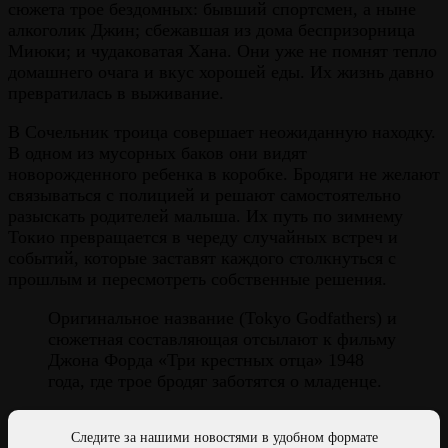
сюжета трое бездомных: бывший спортсмен, а ныне
алкоголик Джин; сбежавшая из дома беспризорница
Миюки; и чудаковатая Хана. Они уже не помнят тепло
домашнего очага и вкус хорошей еды. Их жизнь давно
превратилась в выживание.
В Сочельник троица совершает неожиданную находку.
В одном из мусорных баков они видят
новорожденного ребенка в коробке. Бродяги не желают
связываться с полицией и решают самостоятельно
разыскать родителей малыша. Их путь по зимнему
Токио превращается в череду случайных встреч и
событий, которые заставят каждого столкнуться с
прошлым и пересмотреть собственные решения.
Оригинальное название (Tokyo Godfathers) и
сюжетная составляющая отсылают к фильму
Джона Форда «Три крестных отца» 1948
года, где трое бродяг заботятся о младенце.
Следите за нашими новостями в удобном формате