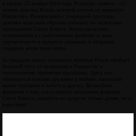
в прокат 25 ноября 2014 года. В центре сюжета – 11-
летняя девочка Ноэль, которой совсем не нравится
Рождество. Возвращаясь с очередной прогулки,
девочка чудесным образом попадает на гигантское
предприятие Санта Клауса. Ноэль предстоит
познакомиться с работниками фабрики и даже
поучаствовать в процессе упаковки и отправки
подарков детям всего мира.
За тридцать минут экранного времени Ноэль пройдет
большой путь от неприязни к Рождеству к
постепенному принятию праздника. Здесь она
обзаведется новыми друзьями и поймет, насколько
важен праздник и забота о других. Волшебная
фантазия о том, как устроена загадочная фабрика
Санта Клауса, придется по душе не только детям, но и
взрослым!