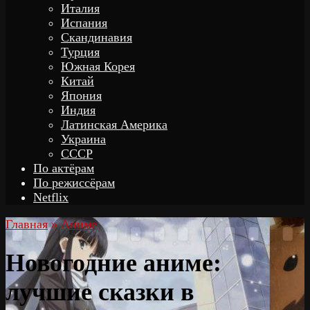
Италия
Испания
Скандинавия
Турция
Южная Корея
Китай
Япония
Индия
Латинская Америка
Украина
СССР
По актёрам
По режиссёрам
Netflix
Главная
»
Аниме
Новогодние аниме:
лучшие сказки в