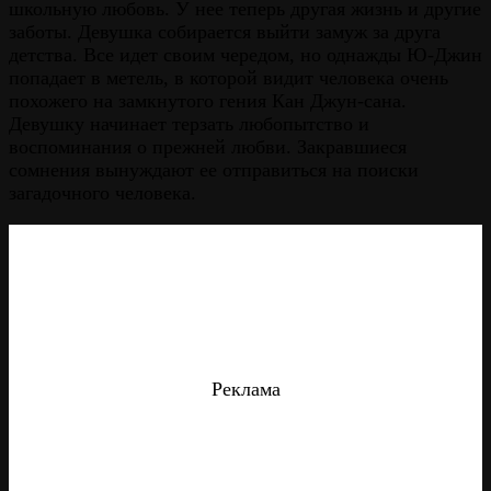
школьную любовь. У нее теперь другая жизнь и другие
заботы. Девушка собирается выйти замуж за друга
детства. Все идет своим чередом, но однажды Ю-Джин
попадает в метель, в которой видит человека очень
похожего на замкнутого гения Кан Джун-сана.
Девушку начинает терзать любопытство и
воспоминания о прежней любви. Закравшиеся
сомнения вынуждают ее отправиться на поиски
загадочного человека.
Реклама