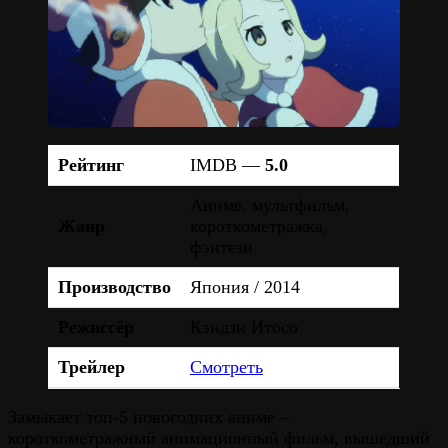
Рейтинг
IMDB —
5.0
Аниме, мультфильм,
Жанр
короткометражка,
фэнтези
Производство
Япония / 2014
Режиссёр
Кэндзи Итосо
Трейлер
Смотреть
Замыкает топ-5 новогодних аниме –
короткометражный анимационный фильм, вышедший