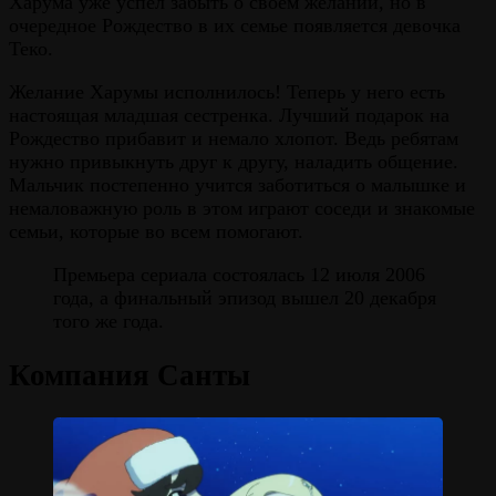
Харума уже успел забыть о своем желании, но в
очередное Рождество в их семье появляется девочка
Теко.
Желание Харумы исполнилось! Теперь у него есть
настоящая младшая сестренка. Лучший подарок на
Рождество прибавит и немало хлопот. Ведь ребятам
нужно привыкнуть друг к другу, наладить общение.
Мальчик постепенно учится заботиться о малышке и
немаловажную роль в этом играют соседи и знакомые
семьи, которые во всем помогают.
Премьера сериала состоялась 12 июля 2006
года, а финальный эпизод вышел 20 декабря
того же года.
Компания Санты