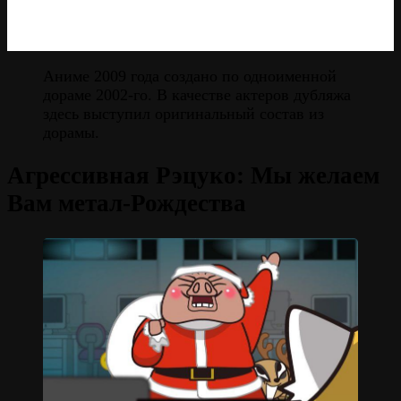
Аниме 2009 года создано по одноименной
дораме 2002-го. В качестве актеров дубляжа
здесь выступил оригинальный состав из
дорамы.
Агрессивная Рэцуко: Мы желаем
Вам метал-Рождества