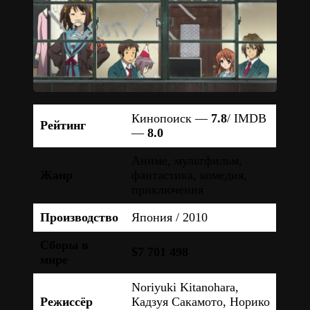
Кинопоиск —
7.8
/ IMDB
Рейтинг
—
8.0
Аниме, мультфильм,
Жанр
фантастика, комедия,
приключения
Производство
Япония / 2010
Сборы в
$7 701 498
мире
Noriyuki Kitanohara,
Режиссёр
Кадзуя Сакамото, Норико