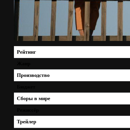
Рейтинг
Жанр
Производство
Бюджет
Сборы в мире
Режиссёр
Трейлер