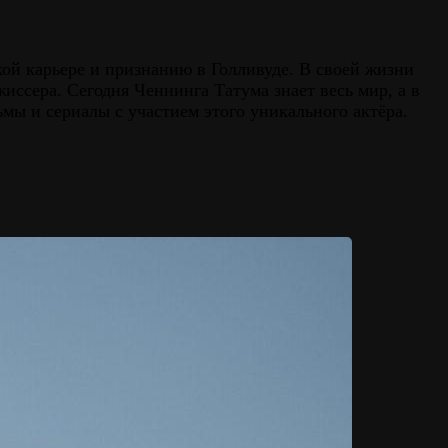
ой карьере и признанию в Голливуде. В своей жизни
иссера. Сегодня Ченнинга Татума знает весь мир, а в
ьмы и сериалы с участием этого уникального актёра.