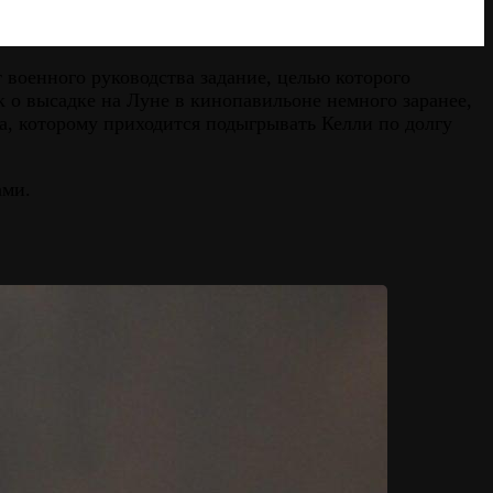
военного руководства задание, целью которого
 о высадке на Луне в кинопавильоне немного заранее,
а, которому приходится подыгрывать Келли по долгу
ами.