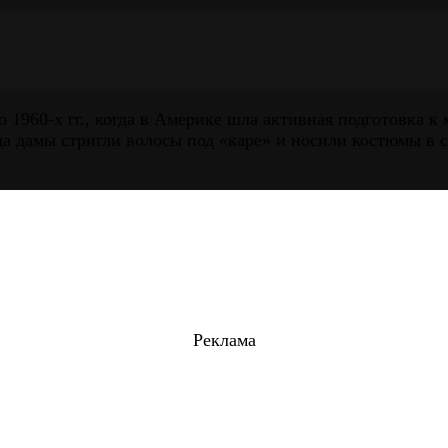
 1960-х гг., когда в Америке шла активная подготовка к
а дамы стригли волосы под «каре» и носили костюмы в 
Реклама