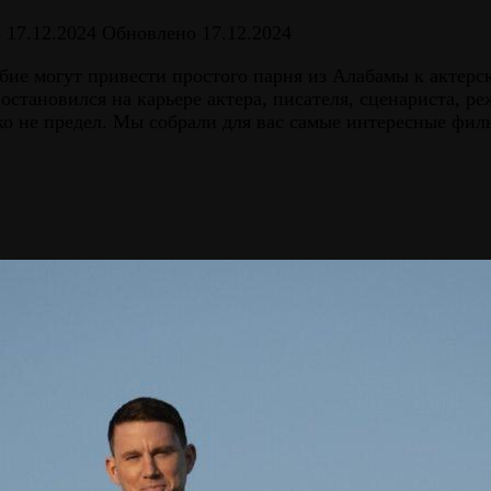
о
17.12.2024
Обновлено
17.12.2024
ие могут привести простого парня из Алабамы к актерск
тановился на карьере актера, писателя, сценариста, реж
еко не предел. Мы собрали для вас самые интересные фил