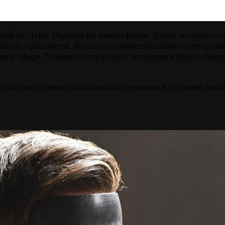
ой на Луне. Героиня по имени Келли Джонс получает от 
иссия провалится. Келли принимает решение снять ролик
мом эфире. Ченнинг сыграл роль астронавта Коула Дэвис
м актеры активно пользовались грелками и теплыми вещ