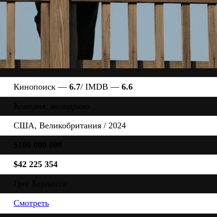
Кинопоиск —
6.7
/ IMDB —
6.6
Комедия, мелодрама
США, Великобритания / 2024
$100 000 000
$42 225 354
Грег Берланти
Смотреть