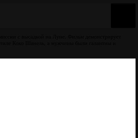
 миссии с высадкой на Луне. Фильм демонстрирует
стиле Коко Шанель, а мужчины были галантны и