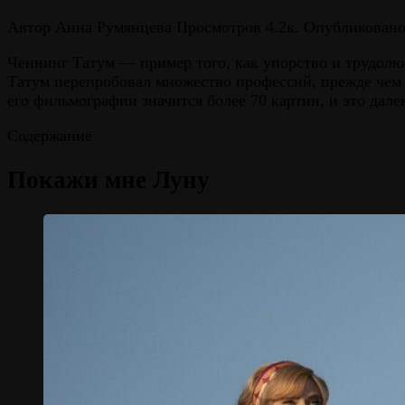
Автор
Анна Румянцева
Просмотров
4.2к.
Опубликован
Ченнинг Татум — пример того, как упорство и трудолюб
Татум перепробовал множество профессий, прежде чем ос
его фильмографии значится более 70 картин, и это дал
Содержание
Покажи мне Луну