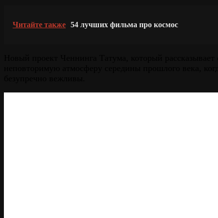
Читайте также
54 лучших фильма про космос
Новый проект Ченнинга Татума, который рассказывает о
неповторимую атмосферу середины прошлого века, когд
безупречно вежливы.