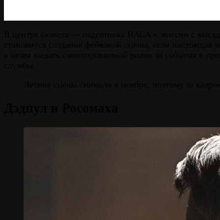
В центре сюжета — подготовка НАСА к миссии с высадк
становится создание фейковой сцены, если настоящая м
а затем выдать смонтированный ролик за события в пря
службы.
Летние сцены снимали в ноябре, поэтому за кадро
Дэдпул и Росомаха