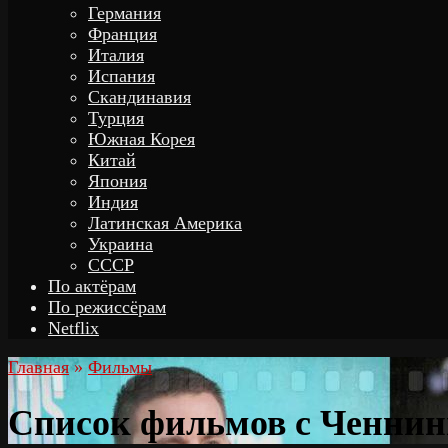
Германия
Франция
Италия
Испания
Скандинавия
Турция
Южная Корея
Китай
Япония
Индия
Латинская Америка
Украина
СССР
По актёрам
По режиссёрам
Netflix
Главная
»
Фильмы
Список фильмов с Ченнин