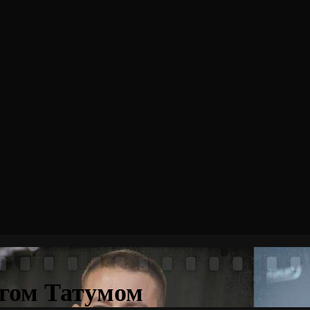
гом Татумом