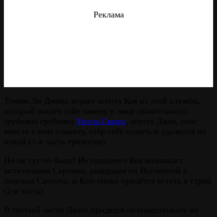
Реклама
Томми Ли Джонс играет агента Кея из этой службы,
который нашёл себе замену в лице обаятельного
грубияна грубияна
Уилла Смита
, агента Джея, спас
вместе с ним планету, стёр себе память и удалился на
покой (1-я часть трилогии).
Но не тут-то было! Из прошлого Кея возникает
мстительная Серпина, рыщущая по Вселенной в
поисках Светоча, и Кею снова придётся встать в строй
(2-я часть).
В третьей части Джею придётся путешествовать во