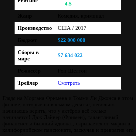
Рейтинг
—
4.5
Жанр
Комедия, криминал
Производство
США / 2017
Бюджет
$22 000 000
Сборы в
$7 634 022
мире
Режиссёр
Рон Шелтон
Трейлер
Смотреть
Глядя на Моргана Фримена и Томми Ли Джонса в этом
фильме, которые на восьмом десятке, невольно
начинаешь верить, что у актёров всё только
начинается! Дюк Дайвер (Фримен), талантливый
финансист и бывший адвокат, скрывается от мафии в
калифорнийском пансионате, заскучав и превратив его