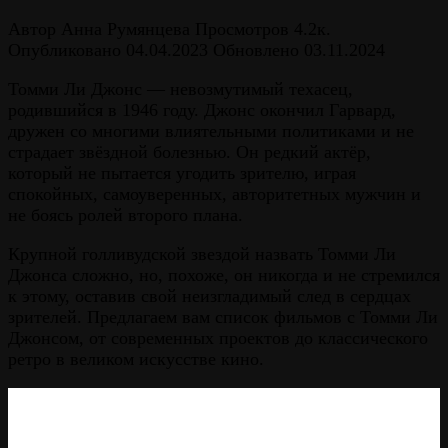
Автор
Анна Румянцева
Просмотров
4.2к.
Опубликовано
04.04.2023
Обновлено
03.11.2024
Томми Ли Джонс — невозмутимый техасец,
родившийся в 1946 году. Джонс окончил Гарвард,
дружен со многими влиятельными политиками и не
страдает звёздной болезнью. Он редкий актёр,
который не пытается угодить зрителю, играя
спокойных, самоуверенных, авторитетных мужчин и
не боясь ролей второго плана.
Крупной голливудской звездой назвать Томми Ли
Джонса сложно, но, похоже, он никогда и не стремился
к этому, оставив свой неизгладимый след в сердцах
зрителей. Предлагаем вам список фильмов с Томми Ли
Джонсом, от современных проектов до классического
ретро в великом искусстве кино.