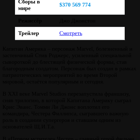
Сборы в
$370 569 774
мире
Режиссёр
Джо Джонстон
Трейлер
Смотреть
Капитан Америка – персонаж Marvel, болезненный и
застенчивый Стив Роджерс, усиленный специальной
сывороткой до блестящей физической формы, став
благородным солдатом. Персонаж был создан в рамках
патриотических мероприятий во время Второй
мировой, остаётся популярным и сегодня.
В XXI веке Marvel Studios перезапустила франшизу,
сняв трилогию, в которой Капитана Америку сыграл
Крис Эванс. Томми Ли Джонс воплотил его
командира, Честера Филлипса, сыгравшего важную
роль в создании супергероя и ставшим одним из
основателей Щ.И.Т.а.
В «Первом мстителе» Честер – главный герой фильма,