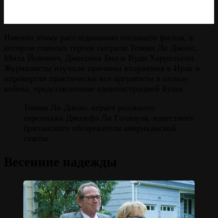
Именно этому расследованию посвящён фильм, в
котором главных героев сыграли Томми Ли Джонс,
Мила Йовович, Джессика Бил и Вуди Харрельсон.
Журналисты изучили причины вторжения в Ирак и
опровергли практически все аргументы в пользу
войны, представленные администрацией Буша.
Томми Ли Джонс играет реального
персонажа Джозефа Ли Галлоуэя, известного
британского обозревателя американской
газеты.
Весенние надежды