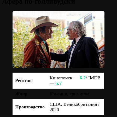
Афера по-голливудски
Кинопоиск —
6.2
/ IMDB
Рейтинг
—
5.7
Жанр
Комедия, криминал
США, Великобритания /
Производство
2020