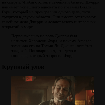
на смерти. Чтобы отстоять семейный бизнес, Джерри
нанимает успешного адвоката по травмам Вилли Э.
Гэри, который не проиграл ни одного дела, хотя
трудится в другой области. Они вместе отстаивают
семейное дело Джерри и делают много интересных
открытий о мире.
Первоначально на роль Джерри был
назначен Харрисон Форд, и почему Amazon
заменила его на Томми Ли Джонса, остаётся
загадкой. Поговаривают, что дело в
гонораре, который запросил Форд.
Крупный улов