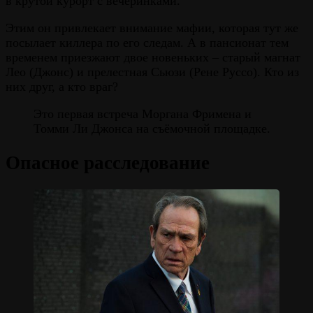
в крутой курорт с вечеринками.
Этим он привлекает внимание мафии, которая тут же
посылает киллера по его следам. А в пансионат тем
временем приезжают двое новеньких – старый магнат
Лео (Джонс) и прелестная Сьюзи (Рене Руссо). Кто из
них друг, а кто враг?
Это первая встреча Моргана Фримена и
Томми Ли Джонса на съёмочной площадке.
Опасное расследование