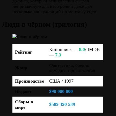
Джонса, который великолепно сыграл
непривычную для него роль и даже дал
несколько консультаций по монтажу сцен.
Люди в чёрном (трилогия)
Кинопоиск —
8.0
/ IMDB
Рейтинг
—
7.3
Фантастика, боевик,
Жанр
комедия, приключения
Производство
США / 1997
Бюджет
$90 000 000
Сборы в
$589 390 539
мире