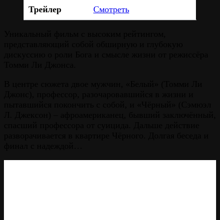
Трейлер
Смотреть
Уникальный фильм с высоким рейтингом,
представляющий собой обширную и глубокую
дискуссию о роли Бога и смысле жизни от режиссёра
Томми Ли Джонса.
В центре сюжета двое мужчин, «Белый» (Томми Ли
Джонс), профессор, разочаровавшийся в жизни и
пытавшийся покончить с собой, и «Чёрный» (Сэмюэл
Л. Джексон) – афроамериканец, бывший заключённый,
спасший профессора от суицида. Дальше действие
разворачивается в квартире Чёрного. Долгая беседа и
финал с надеждой…