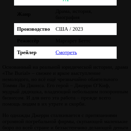
Драма, история,
Жанр
биография
Производство
США / 2023
Режиссёр
Маргарет Беттс
Трейлер
Смотреть
Основанный на реальной юридической истории, драма
«The Burial» – свежее и яркое выступление
немолодого, но всё ещё чрезвычайно обаятельного
Томми Ли Джонса. Его герой – Джерри О’Киф,
мудрый дядюшка, владеющий небольшим похоронным
бизнесом. И для него эта работа – прежде всего
помощь людям в их утрате и скорби.
Но однажды Джерри сталкивается с притязаниями
огромной погребальной фирмы, скупающей маленькие
бюро по всей стране и беззастенчиво делающей деньги