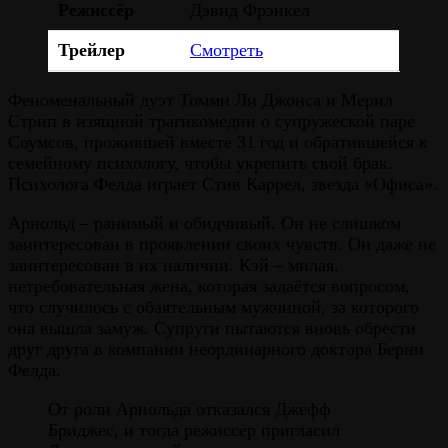
Режиссёр
Дэвид Фрэнкел
Трейлер
Смотреть
Феноменальный дуэт Томми Ли Джонса и Мерил
Стрип в изящной трагикомедии о супружеской паре
Соумсов, прожившей вместе 31 год и обратившейся к
семейному психологу, чтобы укрепить свой брак.
Психолога Фелда играет Стив Каррел, звезда «Офиса».
Арнольд – ранимый и обидчивый. Он не слишком
заинтересован в проявлении своих чувств. Он даже не
заинтересован в их наличии. Кэй – милая,
нетребовательная жена, которая задаётся вопросом,
что случилось с обаятельным мужчиной, за которого
она вышла замуж. Супруги пытаются вновь обрести
друг друга в компании неординарного доктора Берни
Фелда.
От роли Арнольда отказался Джефф
Бриджес, и тогда режиссёр пригласил