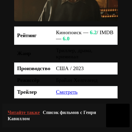
Кинопоиск —
6.2
/ IMDB
Рейтинг
—
6.0
Триллер, драма,
Жанр
криминал
Производство
США / 2023
Режиссёр
Брайан Хелгеленд
Трейлер
Смотреть
Читайте также
Список фильмов с Генри
Кавиллом