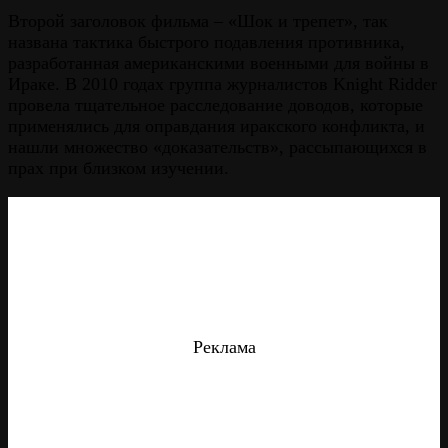
Второй заголовок фильма – «Шок и трепет», так
названа тактика быстрого подавления противника,
разработанная американскими военными для войны в
Ираке. В 2010 годах группа журналистов Knight Ridder
провела тщательное расследование доводов, которые
применялись для оправдания иракского конфликта, и
нашли множество «доказательств», рассыпающихся в
прах при близком изучении.
Реклама