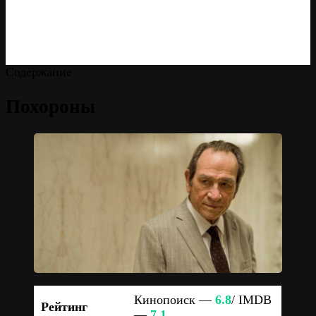
Содержание
Похороны
Кинопоиск —
6.8
/ IMDB
Рейтинг
—
7.1