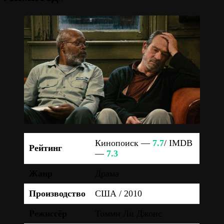
Кинопоиск —
7.7
/ IMDB
Рейтинг
—
7.3
Жанр
Драма
Производство
США / 2010
Режиссёр
Томми Ли Джонс