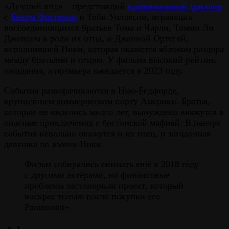
«Лучший вид» – предстоящий
криминальный триллер
с
Беном Фостером
и Тоби Уоллесом, играющих
воссоединившихся братьев Тома и Чарли, Томми Ли
Джонсом в роли их отца, и Дженной Ортегой,
исполнившей Ники, которая окажется яблоком раздора
между братьями и отцом. У фильма высокий рейтинг
ожидания, а премьера ожидается в 2023 году.
События разворачиваются в Нью-Бедфорде,
крупнейшем коммерческом порту Америки. Братья,
которые не виделись много лет, вынуждено ввяжутся в
опасные приключения с бостонской мафией. В центре
события невольно окажутся и их отец, и загадочная
девушка по имени Ники.
Фильм собирались снимать ещё в 2018 году
с другими актёрами, но финансовые
проблемы застопорили проект, который
воскрес только после покупки его
Paramount+.