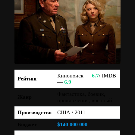
Кинопоиск —
6.7
/ IMDB
Рейтинг
—
6.9
Фантастика, боевик,
Жанр
приключения, военный
Производство
США / 2011
Бюджет
$140 000 000