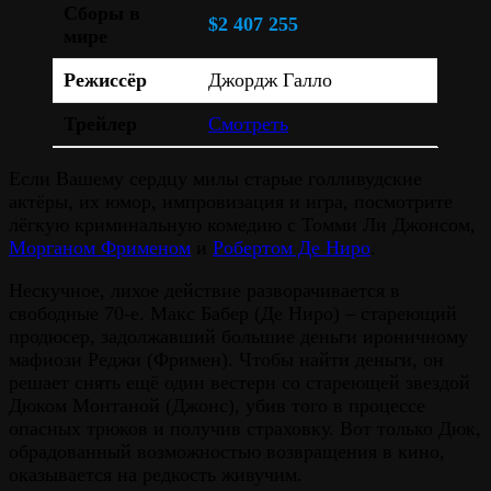
Сборы в
$2 407 255
мире
Режиссёр
Джордж Галло
Трейлер
Смотреть
Если Вашему сердцу милы старые голливудские
актёры, их юмор, импровизация и игра, посмотрите
лёгкую криминальную комедию с Томми Ли Джонсом,
Морганом Фрименом
и
Робертом Де Ниро
.
Нескучное, лихое действие разворачивается в
свободные 70-е. Макс Бабер (Де Ниро) – стареющий
продюсер, задолжавший большие деньги ироничному
мафиози Реджи (Фримен). Чтобы найти деньги, он
решает снять ещё один вестерн со стареющей звездой
Дюком Монтаной (Джонс), убив того в процессе
опасных трюков и получив страховку. Вот только Дюк,
обрадованный возможностью возвращения в кино,
оказывается на редкость живучим.