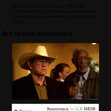
Фильм основан на комедии 1982 года
«Обратная тропа». Оригинальные названия
у обеих картин идентичны – «The Comeback
Trail».
Всё только начинается
Кинопоиск —
5.3
/ IMDB