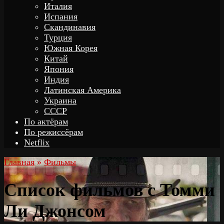
Италия
Испания
Скандинавия
Турция
Южная Корея
Китай
Япония
Индия
Латинская Америка
Украина
СССР
По актёрам
По режиссёрам
Netflix
Главная
»
Фильмы
Список фильмов с Томми
Ли Джонсом