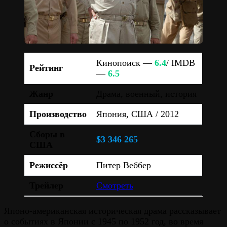
Кинопоиск —
6.4
/ IMDB
Рейтинг
—
6.5
Жанр
Драма, военный, история
Производство
Япония, США / 2012
Сборы в
$3 346 265
США
Режиссёр
Питер Веббер
Трейлер
Смотреть
Японо-американская историческая драма рассказывает
о событиях в Японии с 1945 по 1952 год, во время