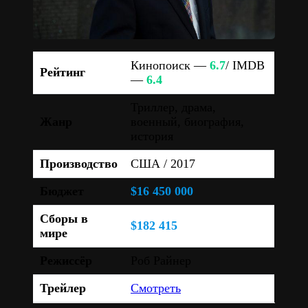
Кинопоиск —
6.7
/ IMDB
Рейтинг
—
6.4
Триллер, драма,
Жанр
военный, биография,
история
Производство
США / 2017
Бюджет
$16 450 000
Сборы в
$182 415
мире
Режиссёр
Роб Райнер
Трейлер
Смотреть