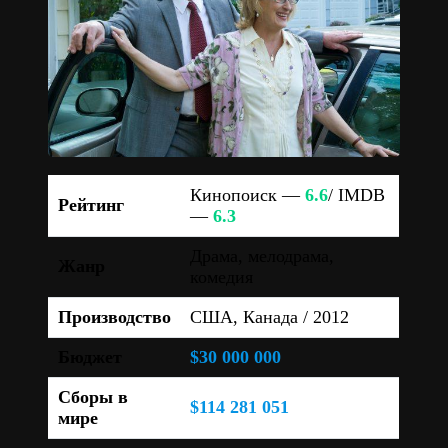
Кинопоиск —
6.6
/ IMDB
Рейтинг
—
6.3
Драма, мелодрама,
Жанр
комедия
Производство
США, Канада / 2012
Бюджет
$30 000 000
Сборы в
$114 281 051
мире