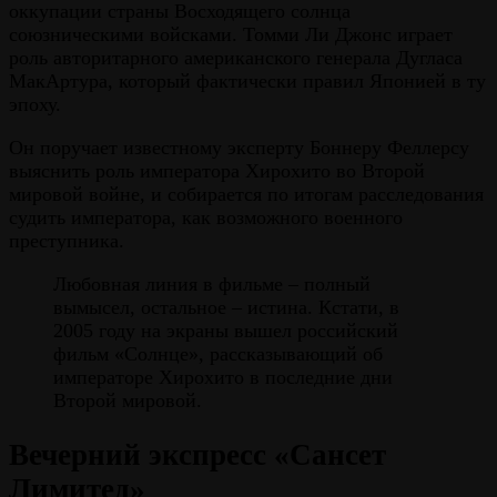
оккупации страны Восходящего солнца
союзническими войсками. Томми Ли Джонс играет
роль авторитарного американского генерала Дугласа
МакАртура, который фактически правил Японией в ту
эпоху.
Он поручает известному эксперту Боннеру Феллерсу
выяснить роль императора Хирохито во Второй
мировой войне, и собирается по итогам расследования
судить императора, как возможного военного
преступника.
Любовная линия в фильме – полный
вымысел, остальное – истина. Кстати, в
2005 году на экраны вышел российский
фильм «Солнце», рассказывающий об
императоре Хирохито в последние дни
Второй мировой.
Вечерний экспресс «Сансет
Лимитед»