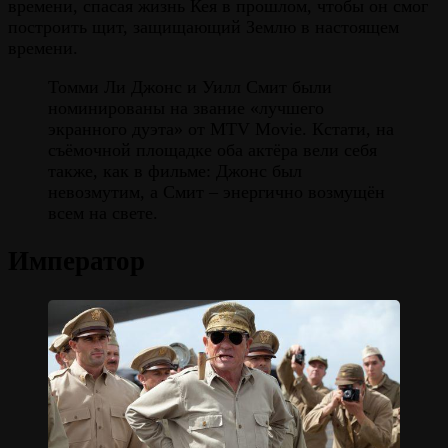
времени, спасая жизнь Кея в прошлом, чтобы он смог
построить щит, защищающий Землю в настоящем
времени.
Томми Ли Джонс и Уилл Смит были
номинированы на звание «лучшего
экранного дуэта» от MTV Movie. Кстати, на
съёмочной площадке оба актёра вели себя
также, как в фильме: Джонс был
невозмутим, а Смит – энергично возмущён
всем на свете.
Император