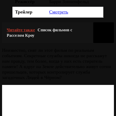
Режиссёр
Барри Зонненфельд
Трейлер
Смотреть
Читайте также
Список фильмов с
Расселом Кроу
Неизвестно, снят ли этот фильм по реальным
событиям. Секретные службы никогда не расскажут
нам правду, тем более, когда у них есть стиратель
памяти! А вдруг на Земле действительно живут сотни
пришельцев, которых контролирует служба
загадочных Людей в Чёрном?