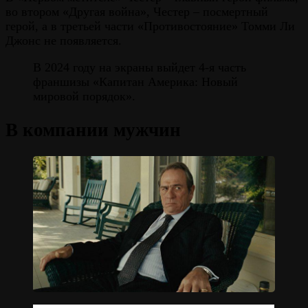
во втором «Другая война», Честер – посмертный
герой, а в третьей части «Противостояние» Томми Ли
Джонс не появляется.
В 2024 году на экраны выйдет 4-я часть
франшизы «Капитан Америка: Новый
мировой порядок».
В компании мужчин