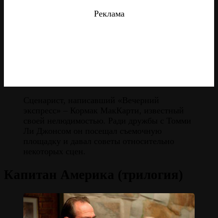
Реклама
Сценарист, написавший «Вечерний
экспресс» – Кормак МакКарти, известный
своей нелюдимостью. Ради дружбы с Томми
Ли Джонсом он посещал съемочную
площадку и давал советы относительно
некоторых сцен.
Капитан Америка (трилогия)