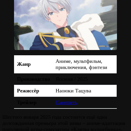
Аниме, мультфильм,
Жанр
приключения, фэнтези
Производство
Япония / 2025
Режиссёр
Наоюки Тацува
Трейлер
Смотреть
Шестого января 2025 года состоится ещё одна
долгожданная премьера этой зимы – аниме-адаптация
популярной игры-симулятора «Клятва волшебника»,