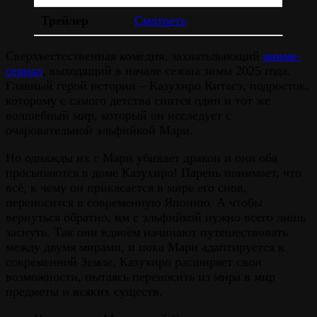
Трейлер
Смотреть
Сверхъестественная комедия, захватывающий
аниме-
сериал
, выходящий в начале сезона зимы 2025 года.
Главный герой истории – Казухиро Китасэ, подросток,
которому с самого детства снится один и тот же
волшебный мир, который он исследует с
очаровательной эльфийкой Мари.
Но однажды их с Мари убивает дракон и они оба
просыпаются в доме Казухиро! Парень понимает, что
всё, к чему он прикасается в мире его снов,
переносится в современную Японию. А чтобы
вернуться обратно, им с эльфийкой нужно всего лишь
заснуть. Так они вдвоём начинают путешествовать
между двумя мирами, и пока Мари адаптируется к
современной Земле, Казухиро расширяет свои
возможности, пытаясь переносить из мира в мир
предметы и всяких существ.