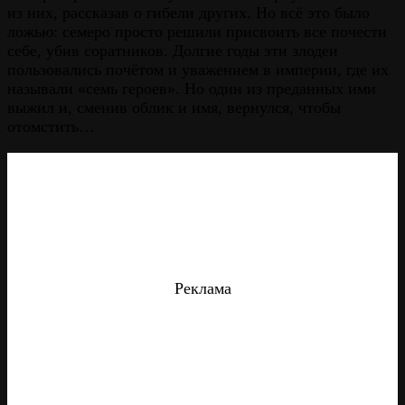
из них, рассказав о гибели других. Но всё это было
ложью: семеро просто решили присвоить все почести
себе, убив соратников. Долгие годы эти злодеи
пользовались почётом и уважением в империи, где их
называли «семь героев». Но один из преданных ими
выжил и, сменив облик и имя, вернулся, чтобы
отомстить…
Реклама