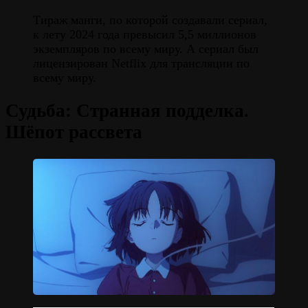
Тираж манги, по которой создавали сериал,
к лету 2024 года превысил 5,5 миллионов
экземпляров по всему миру. А сериал был
лицензирован Netflix для трансляции по
всему миру.
Судьба: Странная подделка.
Шёпот рассвета