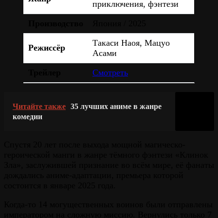
приключения, фэнтези
Производство
Япония / 2025
Такаси Наоя, Мацуо
Режиссёр
Асами
Трейлер
Смотреть
Читайте также
35 лучших аниме в жанре
комедии
Спустя 20 лет после выхода мощной магическо-
героической манги в жанре тёмного фэнтези «Клинок
Зла», заслужившей признание во всём мире, её фанаты
дождались аниме-адаптации, премьера которой
состоится в январе 2025 года.
Когда-то 14 могущественных воинов были отправлены
императором на сложную миссию. Вернулись только 7