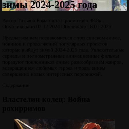
зимы 2024-2025 года
Автор
Татьяна Ромашина
Просмотров
48.8к.
Опубликовано
02.12.2024
Обновлено
18.01.2025
Предлагаем вам познакомиться с топ списком аниме,
новинок и продолжений популярных проектов,
которые выйдут зимой 2024-2025 года. Увлекательные
сериалы и полнометражные анимационные фильмы
порадуют поклонников аниме разнообразием жанров,
возвращением любимых героев и появлением
совершенно новых интересных персонажей.
Содержание
Властелин колец: Война
рохирримов