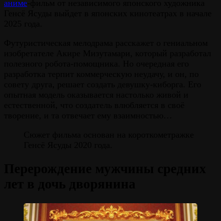
аниме
-фильм от независимого японского художника
Генсё Ясуды выйдет в японских кинотеатрах в начале
2025 года.
Футуристическая мелодрама расскажет о гениальном
изобретателе Акире Мизутамари, который разработал
полезного робота-помощника. Но очередная его
разработка терпит коммерческую неудачу, и он, по
совету друга, решает создать девушку-киборга. Его
опытная модель оказывается настолько живой и
естественной, что создатель влюбляется в своё
творение, и та отвечает ему взаимностью…
Сюжет фильма основан на короткометражке
Генсё Ясуды 2020 года.
Перерождение мужчины средних
лет в дочь дворянина