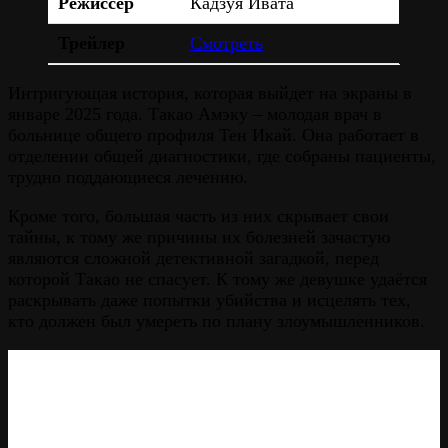
Режиссёр
Кадзуя Ивата
Трейлер
Смотреть
Интригующая история, которая выйдет на экраны в
январе 2025 года. Такао Амэку – молодая врач в
больнице общего профиля Тен Икай. Она работает в
отделении общей диагностики, где собраны пациенты,
трудно поддающиеся лечению.
Кроме того, большая часть из них скрывает свои
тайны, к тому же причины их болезней зачастую
являются сложной детективной загадкой, перед
которой Такао не спасует. К тому же девушке удаётся
раскрывать даже попытки убийства и исцелять тех,
кто должен был умереть по плану злоумышленников.