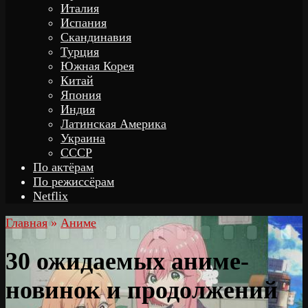
Италия
Испания
Скандинавия
Турция
Южная Корея
Китай
Япония
Индия
Латинская Америка
Украина
СССР
По актёрам
По режиссёрам
Netflix
Главная
»
Аниме
30 ожидаемых аниме-
новинок и продолжений