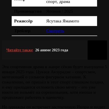
спорт, драма
Производство
Япония / 2025
Режиссёр
Ясутака Ямамото
Трейлер
Смотреть
Читайте также
26 аниме 2023 года
Эта спортивная драма в жанре сёнэн будет выпущена 5
января 2025 года. Цукаса Акэурадзи – спортсмен,
мечтающий о сольном фигурном катании. К
сожалению, он пришёл в этот спорт слишком поздно,
и ему приходится отложить свою мечту – его уже
никто не возьмёт на соревнования, хотя юноша и
продолжает работать в одиночку.
Но однажды он встречает застенчивую Инори и видит