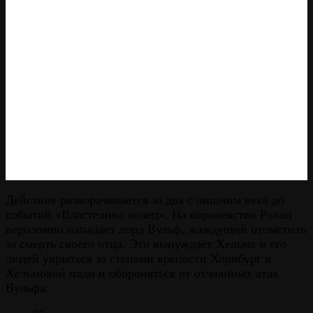
Действие разворачивается за два с лишним века до
событий «Властелина колец». На королевство Рохан
вероломно нападает лорд Вульф, жаждущий отомстить
за смерть своего отца. Это вынуждает Хельма и его
людей укрыться за стенами крепости Хорнбург в
Хельмовой пади и обороняться от отчаянных атак
Вульфа.