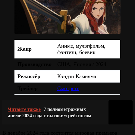
Аниме, мультфильм,
Жанр
фэнтези, боевик
Производство
США, Япония / 2024
Режиссёр
Кэндзи Камияма
Трейлер
Смотреть
Читайте также
7 полнометражных
аниме 2024 года с высоким рейтингом
В декабре 2024 года состоится мировая премьера