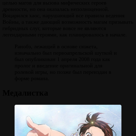
целью магов для вызова мифических героев
древности, но она оказалась неполноценной.
Воцарился хаос, нарушающий все правила ведения
Войны, а также дающий возможность магам призывать
гибридных слуг, которые вовсе не являются
легендарными героями, как планировалось в начале.
Ранобэ, лежащий в основе сюжета,
изначально был первоапрельской шуткой и
был опубликован 1 апреля 2008 года как
пролог и введение оригинальной для
ролевой игры, но позже был переиздан в
форме романа.
Медалистка