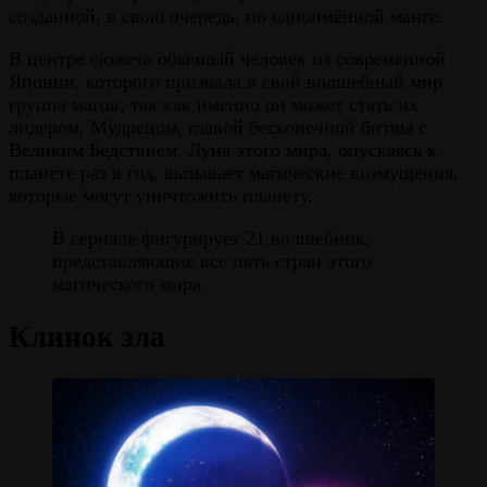
созданной, в свою очередь, по одноимённой манге.
В центре сюжета обычный человек из современной
Японии, которого призвала в свой волшебный мир
группа магов, так как именно он может стать их
лидером, Мудрецом, главой бесконечной битвы с
Великим Бедствием. Луна этого мира, опускаясь к
планете раз в год, вызывает магические возмущения,
которые могут уничтожить планету.
В сериале фигурирует 21 волшебник,
представляющие все пять стран этого
магического мира.
Клинок зла