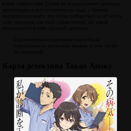
в ней самого себя. Семья не поддерживает девушку,
мечтающую о выступлениях на льду, а Цукаса
внезапно осознаёт, что готов побороться за её мечту,
став тренером для этой талантливой, но такой
неуверенной в себе хрупкой девушки.
Одноимённая спортивная манга была
переведена на несколько языков, в том числе
на немецкий.
Карта детектива Такао Амэку