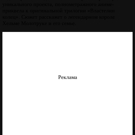
уникального проекта, полнометражного аниме-
приквела к оригинальной трилогии «Властелин
колец». Сюжет расскажет о легендарном короле
Хельме Молотруке и его семье.
Реклама