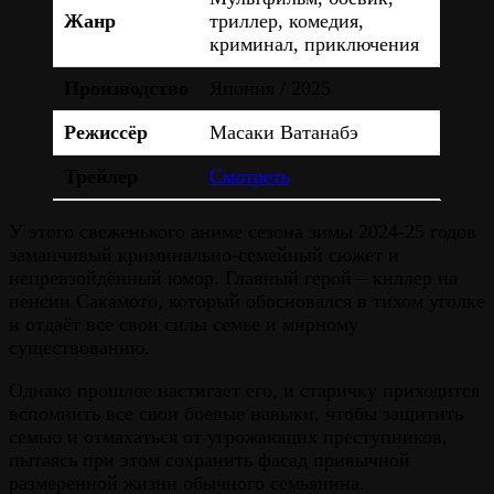
Жанр
триллер, комедия,
криминал, приключения
Производство
Япония / 2025
Режиссёр
Масаки Ватанабэ
Трейлер
Смотреть
У этого свеженького аниме сезона зимы 2024-25 годов
заманчивый криминально-семейный сюжет и
непревзойдённый юмор. Главный герой – киллер на
пенсии Сакамото, который обосновался в тихом уголке
и отдаёт все свои силы семье и мирному
существованию.
Однако прошлое настигает его, и старичку приходится
вспомнить все свои боевые навыки, чтобы защитить
семью и отмахаться от угрожающих преступников,
пытаясь при этом сохранить фасад привычной
размеренной жизни обычного семьянина.