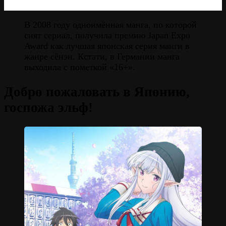
В 2008 году одноимённая манга, по которой
снят сериал, получила премию Japan Expo
Award как лучшая японская серия манги в
жанре сёнэн. Кстати, в Германии манга
выходила с пометкой «16+».
Добро пожаловать в Японию,
госпожа эльф!