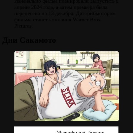
Изначально фильм планировали выпустить в
апреле 2024 года, а затем премьера была
перенесена на 13 декабря. Дистрибьютором
фильма станет компания Warner Bros.
Pictures.
Дни Сакамото
Мультфильм, боевик,