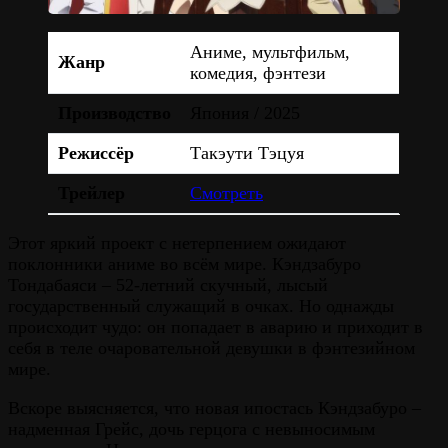
Аниме, мультфильм,
Жанр
комедия, фэнтези
Производство
Япония / 2025
Режиссёр
Такэути Тэцуя
Трейлер
Смотреть
Этот яркий проект с нетерпением ожидают
поклонники аниме во всём мире. Кэндзабуро
Тондабаяси – 52-летний скучный, лысый
государственный служащий в очках. Но однажды
происходит чудо: он попадает в аварию и приходит в
себя в теле очаровательной девушки в фэнтезийном
мире.
Вскоре выясняется, что новая ипостась Кэндзабуро –
надменная Грейс, дочь герцога с невыносимым