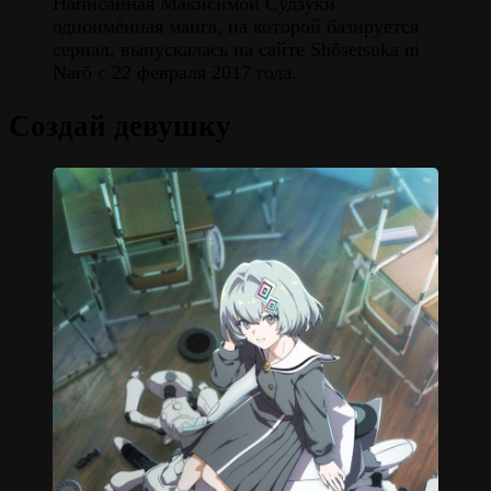
Написанная Макисимой Судзуки
одноимённая манга, на которой базируется
сериал, выпускалась на сайте Shōsetsuka ni
Narō с 22 февраля 2017 года.
Создай девушку