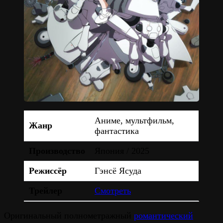
Аниме, мультфильм,
Жанр
фантастика
Производство
Япония / 2025
Режиссёр
Гэнсё Ясуда
Трейлер
Смотреть
Оригинальный полнометражный
романтический