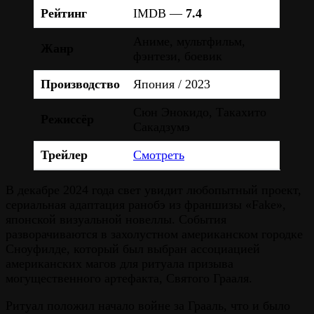
Рейтинг
IMDB —
7.4
Аниме, мультфильм,
Жанр
фэнтези, боевик
Производство
Япония / 2023
Сюн Энокидо, Такахито
Режиссёр
Сакадзумэ
Трейлер
Смотреть
В декабре 2024 года свет увидит любопытный проект,
сериальная адаптация ранобэ из франшизы «Fake»,
японской визуальной новеллы. События
разворачиваются в захолустном американском городке
Сноуфилде, который был выбран ассоциацией
американских магов для ритуала призыва
могущественного артефакта, Святого Грааля.
Ритуал положил начало войне за Грааль, что и было