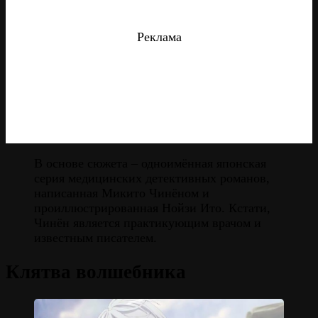
Реклама
В основе сюжета – одноимённая японская
серия медицинских детективных романов,
написанная Микито Чинёном и
проиллюстрированная Нойзи Ито. Кстати,
Чинён является практикующим врачом и
известным писателем.
Клятва волшебника