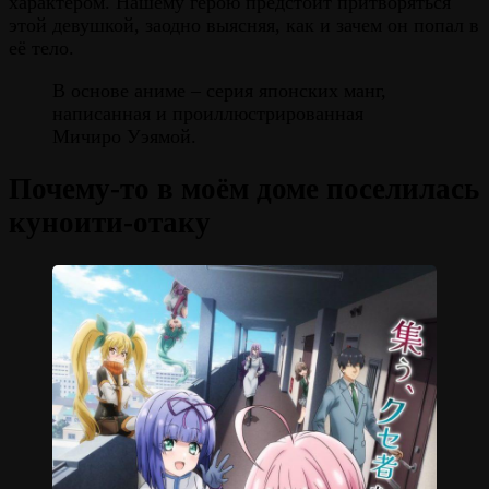
характером. Нашему герою предстоит притворяться
этой девушкой, заодно выясняя, как и зачем он попал в
её тело.
В основе аниме – серия японских манг,
написанная и проиллюстрированная
Мичиро Уэямой.
Почему-то в моём доме поселилась
куноити-отаку