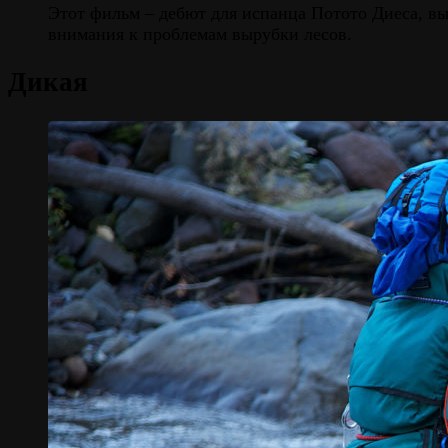
Этот фильм – дебют для испанца Потото Диеса, вы
внимания к проблемам вырубки лесов.
Дикая