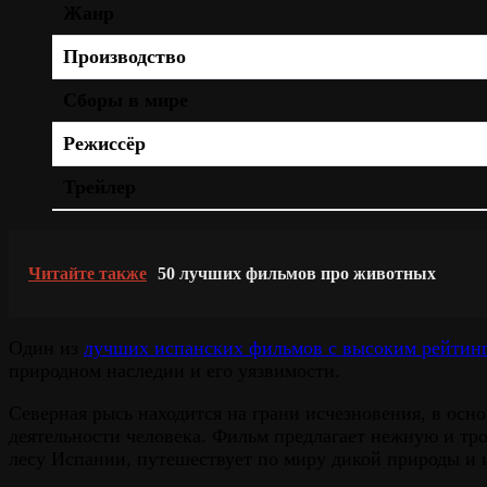
Жанр
Производство
Сборы в мире
Режиссёр
Трейлер
Читайте также
50 лучших фильмов про животных
Один из
лучших испанских фильмов с высоким рейтин
природном наследии и его уязвимости.
Северная рысь находится на грани исчезновения, в осно
деятельности человека. Фильм предлагает нежную и тро
лесу Испании, путешествует по миру дикой природы и и