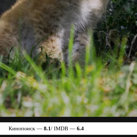
Кинопоиск —
8.1
/ IMDB —
6.4