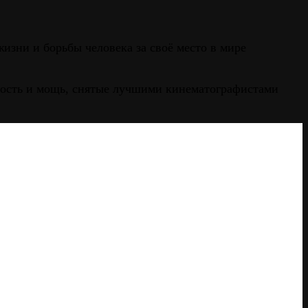
зни и борьбы человека за своё место в мире
тность и мощь, снятые лучшими кинематографистами