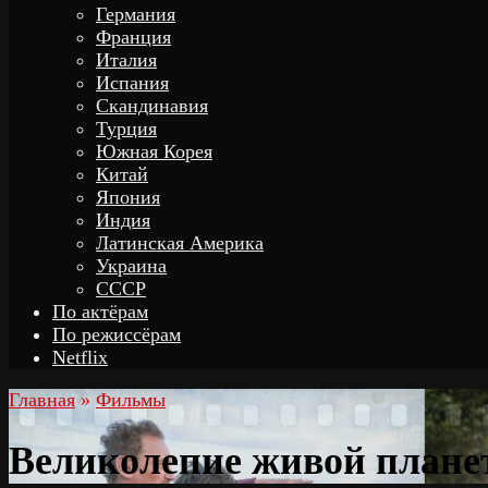
Германия
Франция
Италия
Испания
Скандинавия
Турция
Южная Корея
Китай
Япония
Индия
Латинская Америка
Украина
СССР
По актёрам
По режиссёрам
Netflix
Главная
»
Фильмы
Великолепие живой плане