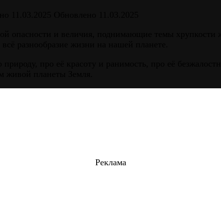
но
11.03.2025
Обновлено
11.03.2025
й опасности и величия, поднимающие темы хрупкости жи
 всё разнообразие жизни на нашей планете.
природу, про её красоту и ранимость, про её безжалос
м живой планеты Земля.
Реклама