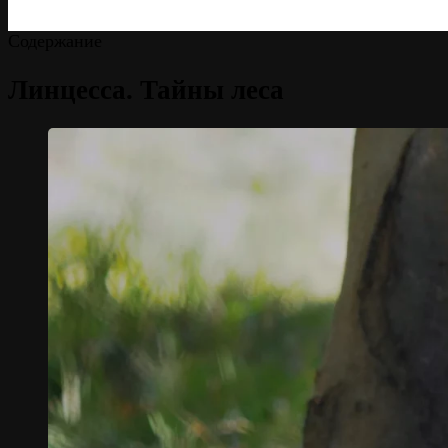
Содержание
Линцесса. Тайны леса