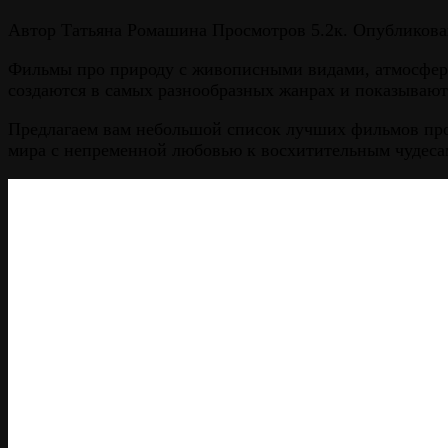
Автор
Татьяна Ромашина
Просмотров
5.2к.
Опубликова
Фильмы про природу с живописными видами, атмосферо
создаются в самых разнообразных жанрах и показывают
Предлагаем вам небольшой список лучших фильмов про 
мира с непременной любовью к восхитительным чудеса