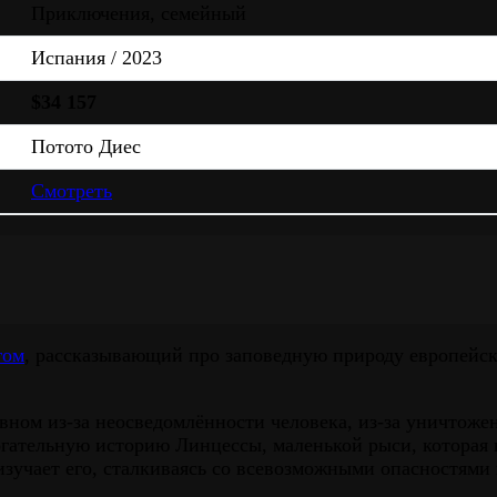
Приключения, семейный
Испания / 2023
$34 157
Потото Диес
Смотреть
гом
, рассказывающий про заповедную природу европейск
вном из-за неосведомлённости человека, из-за уничтожен
гательную историю Линцессы, маленькой рыси, которая в
зучает его, сталкиваясь со всевозможными опасностями 