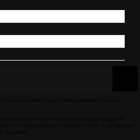
их лесов, замечательное повествование о нашем
ия лесных массивов, из-за браконьерства и другой
месте со своим братом и матерью растёт в заповедном
и чудесами.