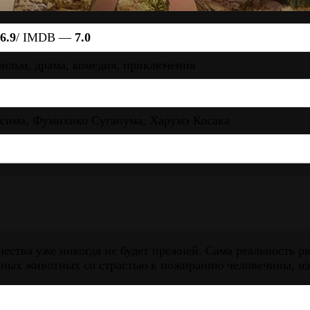
6.9
/ IMDB —
7.0
ильм, драма, комедия, приключения
сима, Фумихико Суганума, Харумэ Косака
чества уже никогда не будет прежней. Сама реальность 
мных животных со страстью к пожиранию человечины, из