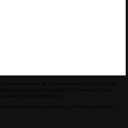
торая изменилась до неузнаваемости: пространство
ями, девушка доехать до конечной станции, чтобы
м, может менять реальность.
 японским железным дорогам к 150-летию. Вышло