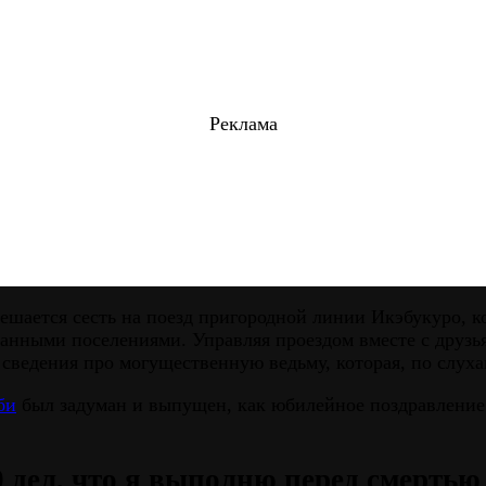
Реклама
ается сесть на поезд пригородной линии Икэбукуро, ко
ранными поселениями. Управляя проездом вместе с друзь
ведения про могущественную ведьму, которая, по слуха
би
был задуман и выпущен, как юбилейное поздравление
0 дел, что я выполню перед смертью