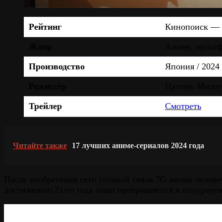
Рейтинг
Кинопоиск —
Жанр
Аниме, мультф
Производство
Япония / 2024
Режиссёр
Цутому Мидзу
Трейлер
Смотреть
Читайте также
17 лучших аниме-сериалов 2024 года
После изобретения сети сотовой связи 7G жизнь челове
достижению 21-го года люди превращаются в полуразу