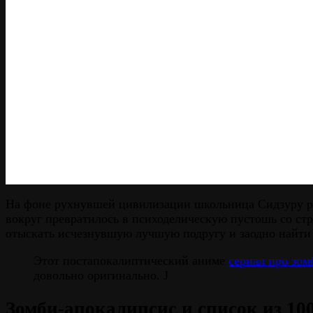
На фоне рухнувшей цивилизации школьница Сидзуру реш
вокруг превратилось в психоделическую пустошь со ст
отыскать исчезнувшую лучшую подругу и заодно найти с
Этот постапокалиптический аниме
сериал про зом
довольно оригинально. J
Зомби-апокалипсис и список из 10