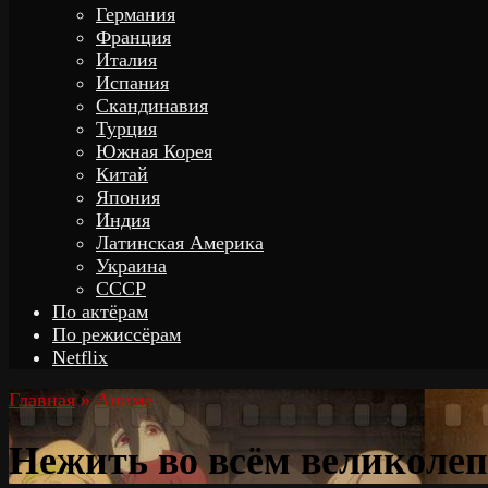
Германия
Франция
Италия
Испания
Скандинавия
Турция
Южная Корея
Китай
Япония
Индия
Латинская Америка
Украина
СССР
По актёрам
По режиссёрам
Netflix
Главная
»
Аниме
Нежить во всём великолеп