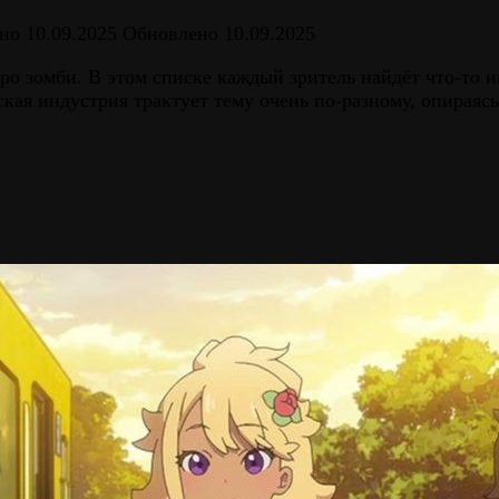
но
10.09.2025
Обновлено
10.09.2025
 зомби. В этом списке каждый зритель найдёт что-то ин
ская индустрия трактует тему очень по-разному, опирая