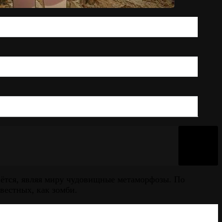
рвётся, являя миру чудовищные метаморфозы. По
вестных, как зомби.