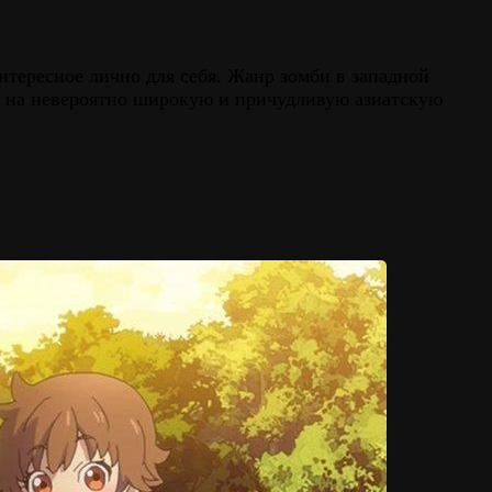
тересное лично для себя. Жанр зомби в западной
сь на невероятно широкую и причудливую азиатскую