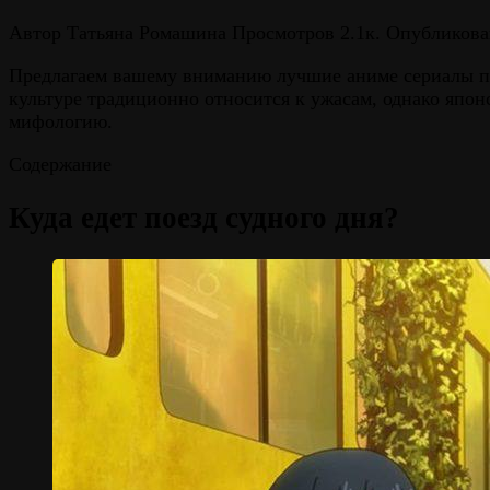
Автор
Татьяна Ромашина
Просмотров
2.1к.
Опубликова
Предлагаем вашему вниманию лучшие аниме сериалы про
культуре традиционно относится к ужасам, однако япон
мифологию.
Содержание
Куда едет поезд судного дня?