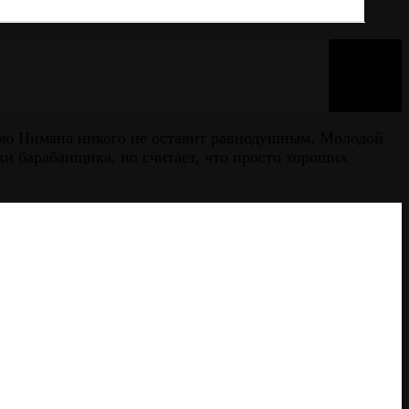
рю Нимана никого не оставит равнодушным. Молодой
и барабанщика, но считает, что просто хороших