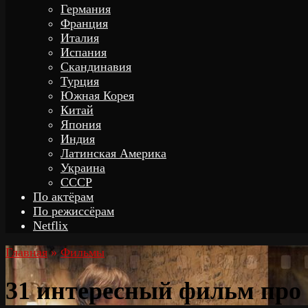
Германия
Франция
Италия
Испания
Скандинавия
Турция
Южная Корея
Китай
Япония
Индия
Латинская Америка
Украина
СССР
По актёрам
По режиссёрам
Netflix
Главная
»
Фильмы
31 интересный фильм про