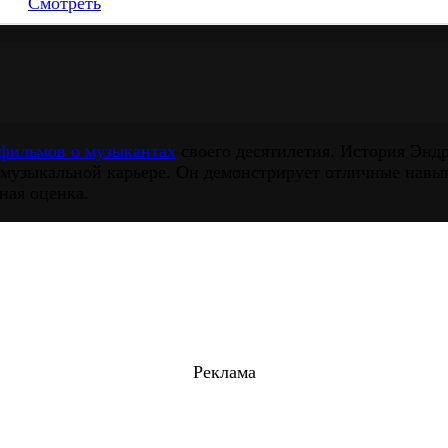
Смотреть
фильмов о музыкантах
своего десятилетия. История Энд
 музыкальной карьере. Он демонстрирует отличные навык
ная оценка.
Реклама