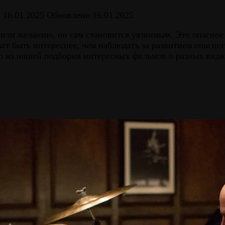
о
16.01.2025
Обновлено
16.01.2025
 или желанию, он сам становится уязвимым. Это опасное
ет быть интереснее, чем наблюдать за развитием опасног
но из нашей подборки интересных фильмов о разных вида