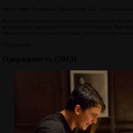
Автор
Анна Румянцева
Просмотров
5.5к.
Опубликован
Когда разум человека подчиняется единственной мысли
режиссеры и сценаристы без устали исследуют. Что мож
сможете ответить самостоятельно, если посмотрите ки
Содержание
Одержимость (2013)