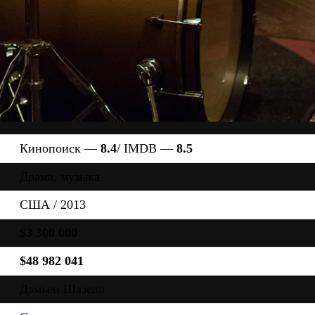
Кинопоиск —
8.4
/ IMDB —
8.5
Драма, музыка
США / 2013
$3 300 000
$48 982 041
Дэмьен Шазелл