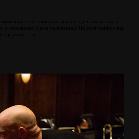
 состояние психологи называют одержимостью, а
о и сводящего с ума увлечения? На этот вопрос вы
х одержимости.