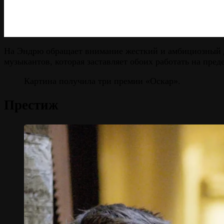
На Эндрю обращает внимание жесткий и амбициозный ди
музыкантов, которая заставляет обоих работать на пред
Картина получила три премии «Оскар».
Престиж