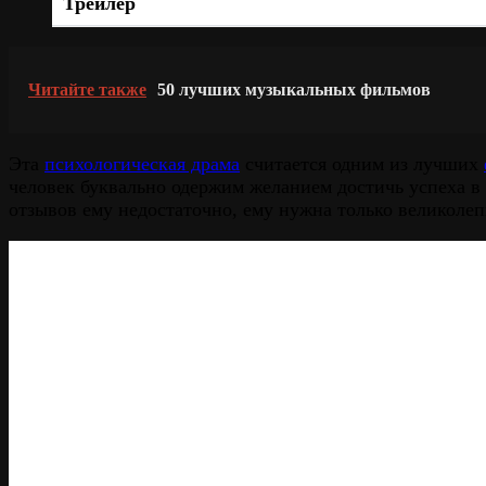
Трейлер
Читайте также
50 лучших музыкальных фильмов
Эта
психологическая драма
считается одним из лучших
человек буквально одержим желанием достичь успеха в
отзывов ему недостаточно, ему нужна только великолеп